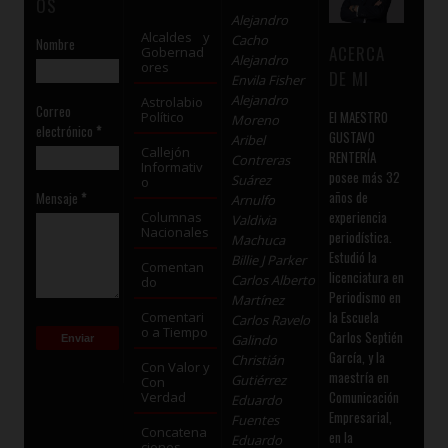
OS
Alejandro
Alcaldes y
Cacho
Nombre
ACERCA
Gobernad
Alejandro
ores
DE MI
Envila Fisher
Alejandro
Astrolabio
Correo
El MAESTRO
Político
Moreno
electrónico
*
GUSTAVO
Aribel
Callejón
RENTERÍA
Contreras
Informativ
posee más 32
Suárez
o
años de
Mensaje
*
Arnulfo
experiencia
Columnas
Valdivia
Nacionales
periodística.
Machuca
Estudió la
Billie J Parker
Comentan
licenciatura en
Carlos Alberto
do
Periodismo en
Martínez
la Escuela
Comentari
Carlos Ravelo
o a Tiempo
Carlos Septién
Galindo
García, y la
Christián
Con Valor y
maestría en
Gutiérrez
Con
Comunicación
Verdad
Eduardo
Empresarial,
Fuentes
Concatena
en la
Eduardo
ciones