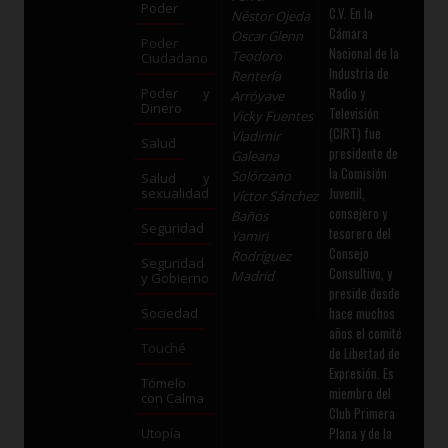
Poder
C.V. En la
Néstor Ojeda
Cámara
Oscar Glenn
Poder
Nacional de la
Teodoro
Ciudadano
Industria de
Rentería
Radio y
Poder y
Arróyave
Dinero
Televisión
Vicky Fuentes
(CIRT) fue
Vladimir
Salud
presidente de
Galeana
la Comisión
Solórzano
Salud y
Juvenil,
sexualidad
Víctor Sánchez
consejero y
Baños
Seguridad
tesorero del
Yamiri
Consejo
Rodríguez
Seguridad
Consultivo, y
Madrid
y Gobierno
preside desde
hace muchos
Sociedad
años el comité
Touché
de Libertad de
Expresión. Es
Tómelo
miembro del
con Calma
Club Primera
Plana y de la
Utopía