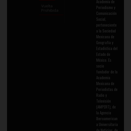
Academia de
Vuelta
Periodismo y
Prohibida
Comunicación
Social,
perteneciente
a la Sociedad
Mexicana de
Geografía y
Estadística del
Estado de
México. Es
socio
fundador de la
Academia
Mexicana de
Periodistas de
Radio y
Televisión
(AMPERT), de
la Agencia
Iberoamerican
a Universitaria
de Noticias, de