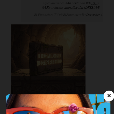
especialistas en
#AlCierre
con
@E_Q_
y
@LKourchenko
.
https://t.co/az4DKEUYbB
— El Financiero TV (@ElFinancieroTv)
December 4, 2024
×