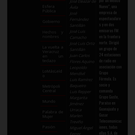
por un México
José Eleazar de
Nuevo”, una
Esfera
Ávila
Pública
empresa de
José
espectaculare
Fernández
Gobierno
s y en dos
Santillán
emisoras FM
José Luis
Hechos y
en la frontera
nombres
Camacho
norte. Dirigió
José Luis Ortiz
La vuelta a
un grupo de
Santillán
Veracruz
24 estaciones
Juan Carlos
en un
de radio en
teclazo
Flores Aquino
asociación con
Leopoldo
LoMásLeíd
Grupo
Mendívil
o
Fórmula. Es
Luis Ramírez
socio y
Baqueiro
Metrópoli
comanda
Central
Luis Repper
Grupo Guste,
Margarita
Mundo
Paraíso en
Jiménez
Guanajuato y
Urraca
Palabra de
Gusar
Marlen
Mujer
Telecomunicac
Treviño
iones, todas
Pasión
Miguel Ángel
ellas S.A. de
Ferrer