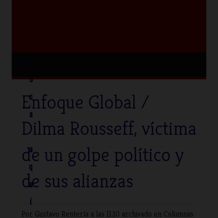
≡
T
o
Enfoque Global /
c
a
Dilma Rousseff, víctima
de un golpe político y
a
q
de sus alianzas
u
í
Por Gustavo Rentería
a las 11:10 archivado en
Columnas