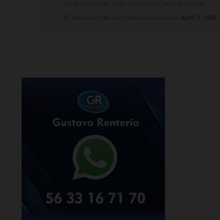
verdes y petistas, serán bienvenidos; pero ya no son…
— El Heraldo de México (@heraldodemexico)
April 3, 2026