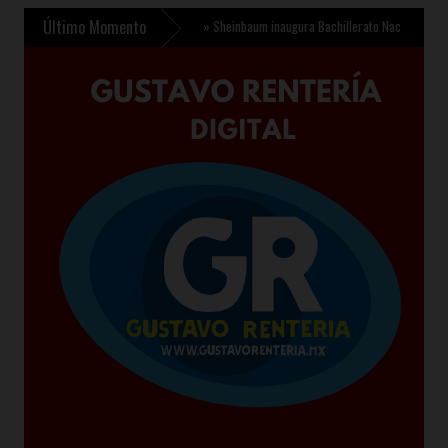
Último Momento
con inversión de 510 mdp
»
Sheinbaum inaugura Bachillerato Nacional en Texcoco y an