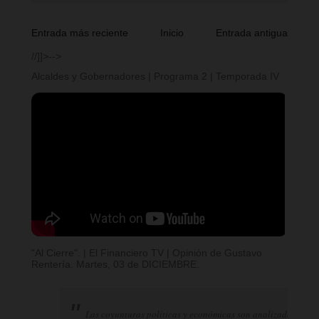
Entrada más reciente
Inicio
Entrada antigua
//]]>-->
Alcaldes y Gobernadores | Programa 2 | Temporada IV
"Al Cierre". | El Financiero TV | Opinión de Gustavo
Rentería. Martes, 03 de DICIEMBRE.
Las coyunturas políticas y económicas son analizadas por