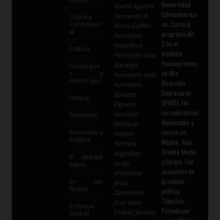
Universidad
Ibarra Aguirre
Latinoamerica
Fernando A.
Crónica
na. Cursó el
Confidenci
Mora Guillén
al
programa AD-
Fernando
2 en el
Amerlinck
Cultura
Instituto
Fernando Díaz
Panamericano
Naranjo
Despegue
en Alta
s y
Fernando Irala
Aterrizajes
Dirección
Fernando
Empresarial
Schutte
Dinero
(IPADE). Ha
Elguero
cursado varios
Gustavo
Dobleces
diplomados y
Rentería
cursos en
Economía y
Héctor
Política
México, Asia,
Herrera
Oriente Medio
Argüelles
El debate
y Europa. Fue
Israel
equis
accionista de
Mendoza
la revista
En las
Jesús
Nubes
política
Zambrano
“Libertas,
José Alam
Enfoque
Periodismo
Chávez Jacobo
Global