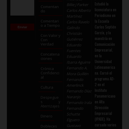
Estudió la
Billie J Parker
Comentan
licenciatura en
Carlos Alberto
do
Periodismo en
Martínez
la Escuela
Comentari
Carlos Ravelo
o a Tiempo
Carlos Septién
Galindo
García, y la
Christián
Con Valor y
maestría en
Gutiérrez
Con
Comunicación
Verdad
Eduardo
Empresarial,
Fuentes
Concatena
en la
Eduardo
ciones
Universidad
Ibarra Aguirre
Latinoamerica
Fernando A.
Crónica
na. Cursó el
Confidenci
Mora Guillén
al
programa AD-
Fernando
2 en el
Amerlinck
Cultura
Instituto
Fernando Díaz
Panamericano
Naranjo
Despegue
en Alta
s y
Fernando Irala
Aterrizajes
Dirección
Fernando
Empresarial
Schutte
Dinero
(IPADE). Ha
Elguero
cursado varios
Gustavo
Dobleces