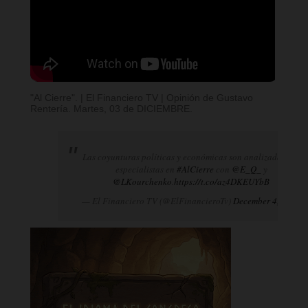
"Al Cierre". | El Financiero TV | Opinión de Gustavo
Rentería. Martes, 03 de DICIEMBRE.
Las coyunturas políticas y económicas son analizadas por
especialistas en
#AlCierre
con
@E_Q_
y
@LKourchenko
.
https://t.co/az4DKEUYbB
— El Financiero TV (@ElFinancieroTv)
December 4, 2024