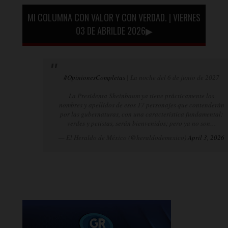
MI COLUMNA CON VALOR Y CON VERDAD. | VIERNES
03 DE ABRILDE 2026▶
#OpinionesCompletas
| La noche del 6 de junio de 2027
La Presidenta Sheinbaum ya tiene prácticamente los
nombres y apellidos de esos 17 personajes que contenderán
por las gubernaturas, con una característica fundamental:
verdes y petistas, serán bienvenidos; pero ya no son…
— El Heraldo de México (@heraldodemexico)
April 3, 2026