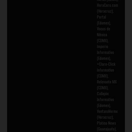
HoraCero.com
(Veracruz),
Portal
(Edomex),
Voces de
México
(CDMX),
Imperio
Informativo
(Edomex),
+Claro-Click
Informativo
(CDMX),
Relevante MX
(CDMX),
Callejón
Informativo
(Edomex),
VentanaVermx
(Veracruz),
Platino News
(Guanajuato),