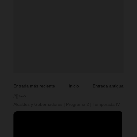
Entrada más reciente
Inicio
Entrada antigua
//]]>-->
Alcaldes y Gobernadores | Programa 2 | Temporada IV