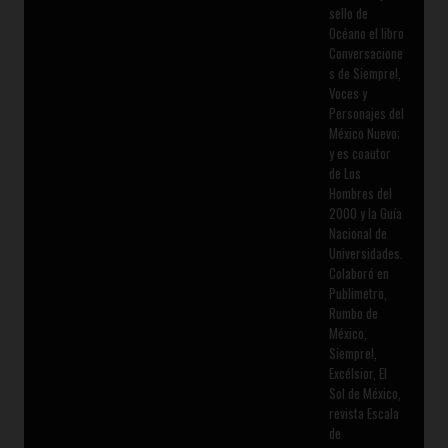
sello de
Océano el libro
Conversacione
s de Siempre!,
Voces y
Personajes del
México Nuevo;
y es coautor
de Los
Hombres del
2000 y la Guía
Nacional de
Universidades.
Colaboró en
Publimetro,
Rumbo de
México,
Siempre!,
Excélsior, El
Sol de México,
revista Escala
de