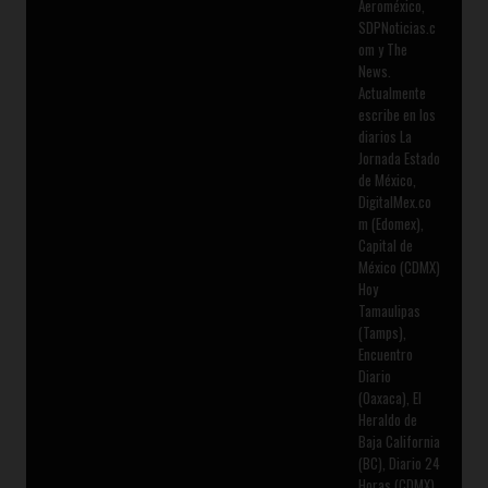
Aeroméxico,
SDPNoticias.c
om y The
News.
Actualmente
escribe en los
diarios La
Jornada Estado
de México,
DigitalMex.co
m (Edomex),
Capital de
México (CDMX)
Hoy
Tamaulipas
(Tamps),
Encuentro
Diario
(Oaxaca), El
Heraldo de
Baja California
(BC), Diario 24
Horas (CDMX),