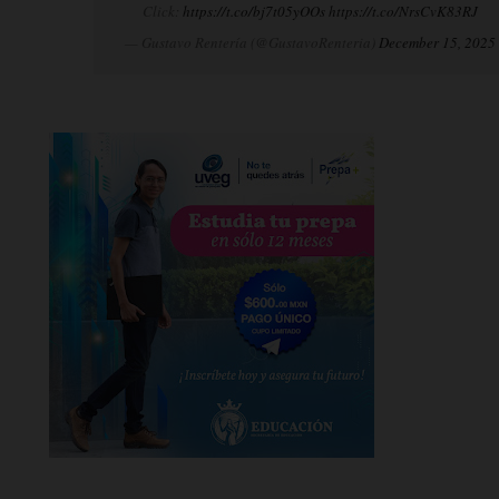
Click:
https://t.co/bj7t05yOOs
https://t.co/NrsCvK83RJ
— Gustavo Rentería (@GustavoRenteria)
December 15, 2025