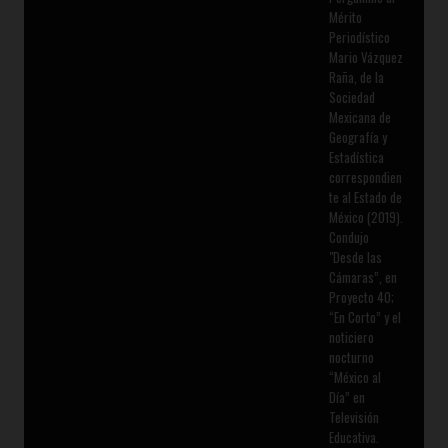
Mérito
Periodístico
Mario Vázquez
Raña, de la
Sociedad
Mexicana de
Geografía y
Estadística
correspondien
te al Estado de
México (2019).
Condujo
"Desde las
Cámaras”, en
Proyecto 40;
“En Corto” y el
noticiero
nocturno
“México al
Día” en
Televisión
Educativa.