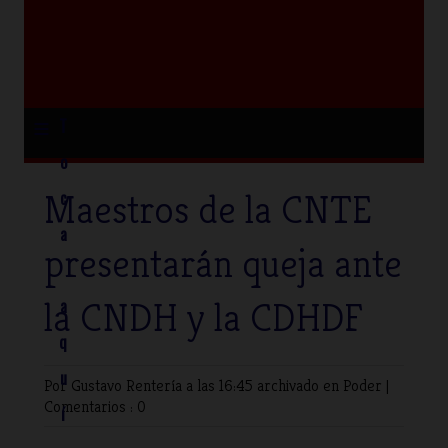
≡
T
o
Maestros de la CNTE
c
a
presentarán queja ante
la CNDH y la CDHDF
a
q
u
Por Gustavo Rentería
a las 16:45 archivado en
Poder
|
Comentarios : 0
í