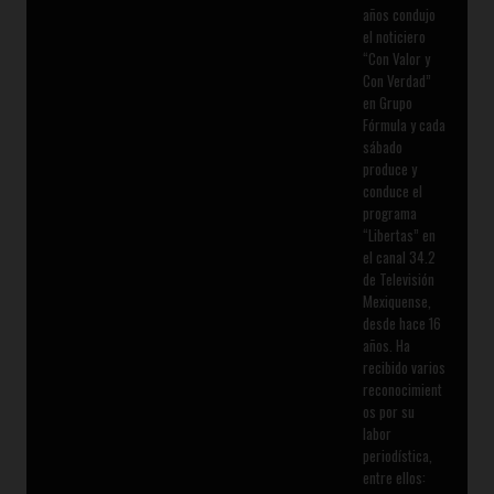
años condujo
el noticiero
“Con Valor y
Con Verdad”
en Grupo
Fórmula y cada
sábado
produce y
conduce el
programa
“Libertas” en
el canal 34.2
de Televisión
Mexiquense,
desde hace 16
años. Ha
recibido varios
reconocimient
os por su
labor
periodística,
entre ellos: