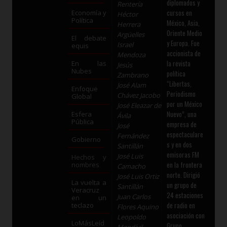
diplomados y
Rentería
cursos en
Economía y
Héctor
Política
México, Asia,
Herrera
Oriente Medio
Argüelles
El debate
y Europa. Fue
Israel
equis
accionista de
Mendoza
la revista
En las
Jesús
Nubes
política
Zambrano
“Libertas,
José Alam
Enfoque
Periodismo
Chávez Jacobo
Global
por un México
José Eleazar de
Nuevo”, una
Esfera
Ávila
Pública
empresa de
José
espectaculare
Fernández
Gobierno
s y en dos
Santillán
emisoras FM
José Luis
Hechos y
en la frontera
nombres
Camacho
norte. Dirigió
José Luis Ortiz
La vuelta a
un grupo de
Santillán
Veracruz
24 estaciones
Juan Carlos
en un
de radio en
teclazo
Flores Aquino
asociación con
Leopoldo
LoMásLeíd
Grupo