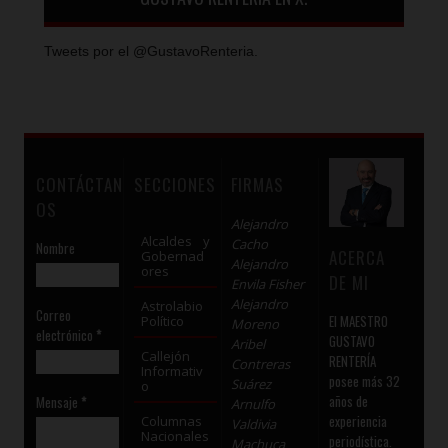
Tweets por el @GustavoRenteria.
CONTÁCTAN
SECCIONES
FIRMAS
OS
Alejandro
Alcaldes y
Cacho
Nombre
ACERCA
Gobernad
Alejandro
ores
DE MI
Envila Fisher
Alejandro
Astrolabio
Correo
El MAESTRO
Político
Moreno
electrónico
*
GUSTAVO
Aribel
Callejón
RENTERÍA
Contreras
Informativ
posee más 32
Suárez
o
años de
Mensaje
*
Arnulfo
experiencia
Columnas
Valdivia
Nacionales
periodística.
Machuca