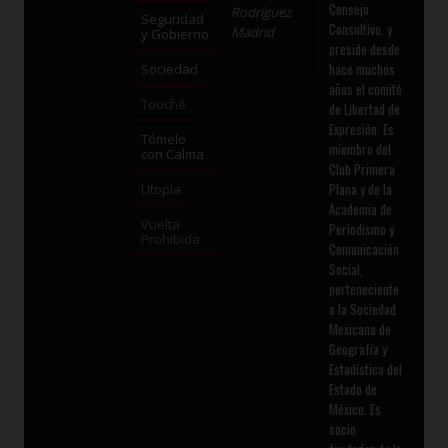
Consejo
Rodríguez
Seguridad
Consultivo, y
Madrid
y Gobierno
preside desde
hace muchos
Sociedad
años el comité
Touché
de Libertad de
Expresión. Es
Tómelo
miembro del
con Calma
Club Primera
Plana y de la
Utopía
Academia de
Vuelta
Periodismo y
Prohibida
Comunicación
Social,
perteneciente
a la Sociedad
Mexicana de
Geografía y
Estadística del
Estado de
México. Es
socio