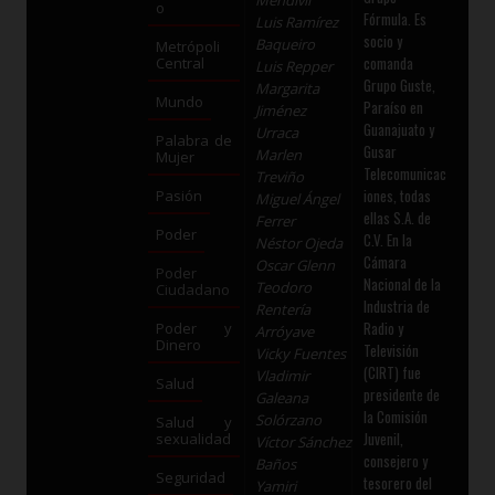
Mendívil
o
Fórmula. Es
Luis Ramírez
socio y
Baqueiro
Metrópoli
comanda
Central
Luis Repper
Grupo Guste,
Margarita
Mundo
Paraíso en
Jiménez
Guanajuato y
Urraca
Palabra de
Gusar
Marlen
Mujer
Telecomunicac
Treviño
iones, todas
Pasión
Miguel Ángel
ellas S.A. de
Ferrer
Poder
C.V. En la
Néstor Ojeda
Cámara
Oscar Glenn
Poder
Nacional de la
Teodoro
Ciudadano
Industria de
Rentería
Radio y
Poder y
Arróyave
Dinero
Televisión
Vicky Fuentes
(CIRT) fue
Vladimir
Salud
presidente de
Galeana
la Comisión
Solórzano
Salud y
Juvenil,
sexualidad
Víctor Sánchez
consejero y
Baños
Seguridad
tesorero del
Yamiri