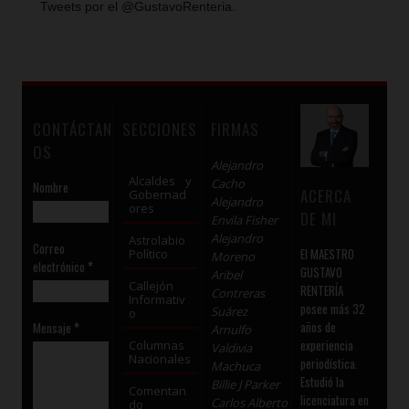
Tweets por el @GustavoRenteria.
CONTÁCTAN
SECCIONES
FIRMAS
OS
Alejandro
Alcaldes y
Cacho
Nombre
ACERCA
Gobernad
Alejandro
ores
DE MI
Envila Fisher
Alejandro
Astrolabio
Correo
El MAESTRO
Político
Moreno
electrónico
*
GUSTAVO
Aribel
Callejón
RENTERÍA
Contreras
Informativ
posee más 32
Suárez
o
años de
Mensaje
*
Arnulfo
experiencia
Columnas
Valdivia
Nacionales
periodística.
Machuca
Estudió la
Billie J Parker
Comentan
licenciatura en
Carlos Alberto
do