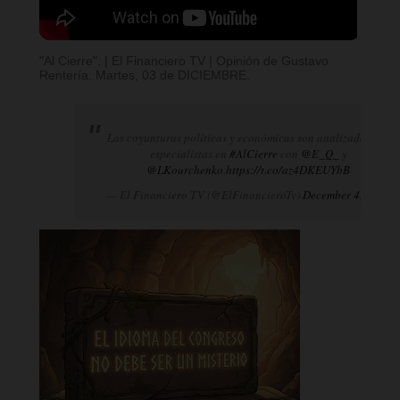
"Al Cierre". | El Financiero TV | Opinión de Gustavo
Rentería. Martes, 03 de DICIEMBRE.
Las coyunturas políticas y económicas son analizadas por
especialistas en
#AlCierre
con
@E_Q_
y
@LKourchenko
.
https://t.co/az4DKEUYbB
— El Financiero TV (@ElFinancieroTv)
December 4, 2024