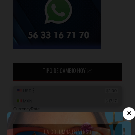
TIPO DE CAMBIO HOY 💹
CurrencyRate
×
LA COLUMNA EN VERSO