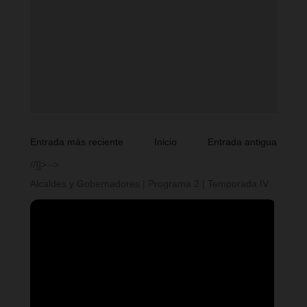
Entrada más reciente
Inicio
Entrada antigua
//]]>-->
Alcaldes y Gobernadores | Programa 2 | Temporada IV