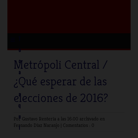
≡
T
o
Metrópoli Central /
c
a
¿Qué esperar de las
elecciones de 2016?
a
q
u
Por Gustavo Rentería
a las 16:00 archivado en
Fernando Díaz Naranjo
|
Comentarios : 0
í