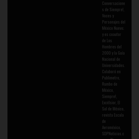
Conversacione
s de Siempre!,
Voces y
Personajes del
México Nuevo;
y es coautor
de Los
Hombres del
2000 y la Guía
Nacional de
Universidades.
Colaboró en
Publimetro,
Rumbo de
México,
Siempre!,
Excélsior, El
Sol de México,
revista Escala
de
Aeroméxico,
SDPNoticias.c