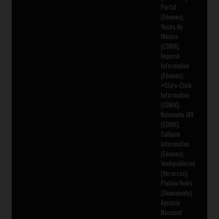
Portal
(Edomex),
Voces de
México
(CDMX),
Imperio
Informativo
(Edomex),
+Claro-Click
Informativo
(CDMX),
Relevante MX
(CDMX),
Callejón
Informativo
(Edomex),
VentanaVermx
(Veracruz),
Platino News
(Guanajuato),
Agencia
Nacional