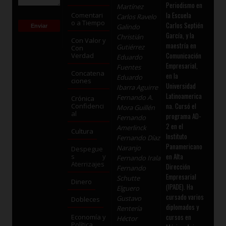
Periodismo en
Martínez
la Escuela
Comentari
Carlos Ravelo
o a Tiempo
Carlos Septién
Galindo
García, y la
Christián
Con Valor y
maestría en
Gutiérrez
Con
Comunicación
Verdad
Eduardo
Empresarial,
Fuentes
Concatena
en la
Eduardo
ciones
Universidad
Ibarra Aguirre
Latinoamerica
Fernando A.
Crónica
na. Cursó el
Confidenci
Mora Guillén
al
programa AD-
Fernando
2 en el
Amerlinck
Cultura
Instituto
Fernando Díaz
Panamericano
Naranjo
Despegue
en Alta
s y
Fernando Irala
Aterrizajes
Dirección
Fernando
Empresarial
Schutte
Dinero
(IPADE). Ha
Elguero
cursado varios
Gustavo
Dobleces
diplomados y
Rentería
cursos en
Economía y
Héctor
Política