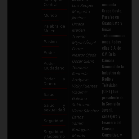
comanda
Central
Luis Repper
Grupo Guste,
Margarita
Mundo
Paraíso en
Jiménez
Guanajuato y
Urraca
Palabra de
Gusar
Marlen
Mujer
Telecomunicac
Treviño
iones, todas
Pasión
Miguel Ángel
ellas S.A. de
Ferrer
Poder
C.V. En la
Néstor Ojeda
Cámara
Oscar Glenn
Poder
Nacional de la
Teodoro
Ciudadano
Industria de
Rentería
Radio y
Poder y
Arróyave
Dinero
Televisión
Vicky Fuentes
(CIRT) fue
Vladimir
Salud
presidente de
Galeana
la Comisión
Solórzano
Salud y
Juvenil,
sexualidad
Víctor Sánchez
consejero y
Baños
Seguridad
tesorero del
Yamiri
Consejo
Rodríguez
Seguridad
Consultivo, y
Madrid
y Gobierno