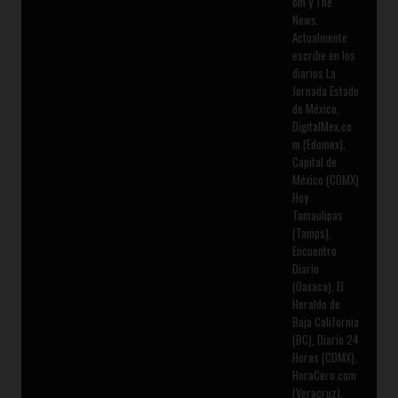
om y The
News.
Actualmente
escribe en los
diarios La
Jornada Estado
de México,
DigitalMex.co
m (Edomex),
Capital de
México (CDMX)
Hoy
Tamaulipas
(Tamps),
Encuentro
Diario
(Oaxaca), El
Heraldo de
Baja California
(BC), Diario 24
Horas (CDMX),
HoraCero.com
(Veracruz),