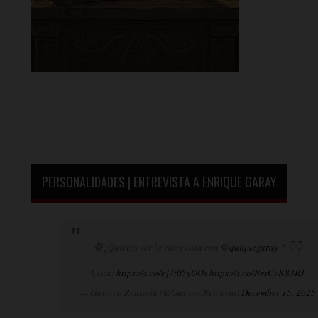
PERSONALIDADES | ENTREVISTA A ENRIQUE GARAY
🛑¿Quieres ver la entrevista con
@quiquegaray
? 👇👇
Click:
https://t.co/bj7t05yOOs
https://t.co/NrsCvK83RJ
— Gustavo Rentería (@GustavoRenteria)
December 15, 2025