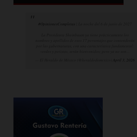
#OpinionesCompletas
| La noche del 6 de junio de 2027
La Presidenta Sheinbaum ya tiene prácticamente los
nombres y apellidos de esos 17 personajes que contenderán
por las gubernaturas, con una característica fundamental:
verdes y petistas, serán bienvenidos; pero ya no son…
— El Heraldo de México (@heraldodemexico)
April 3, 2026