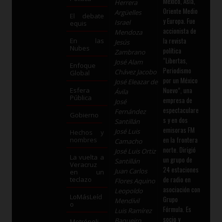
México, Asia,
Herrera
Oriente Medio
Argüelles
El debate
y Europa. Fue
Israel
equis
accionista de
Mendoza
la revista
En las
Jesús
Nubes
política
Zambrano
“Libertas,
José Alam
Enfoque
Periodismo
Chávez Jacobo
Global
por un México
José Eleazar de
Nuevo”, una
Esfera
Ávila
Pública
empresa de
José
espectaculare
Fernández
Gobierno
s y en dos
Santillán
emisoras FM
José Luis
Hechos y
en la frontera
nombres
Camacho
norte. Dirigió
José Luis Ortiz
La vuelta a
un grupo de
Santillán
Veracruz
24 estaciones
Juan Carlos
en un
de radio en
teclazo
Flores Aquino
asociación con
Leopoldo
LoMásLeíd
Grupo
Mendívil
o
Fórmula. Es
Luis Ramírez
socio y
Baqueiro
Metrópoli