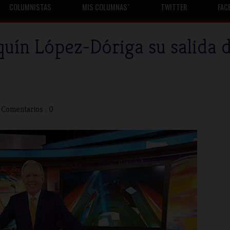
COLUMNISTAS
MIS COLUMNASˇ
TWITTER
FAC
uín López-Dóriga su salida 
|
Comentarios : 0