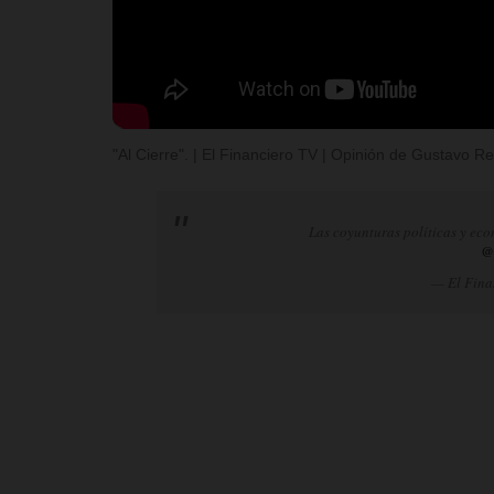
"Al Cierre". | El Financiero TV | Opinión de Gustavo 
Las coyunturas políticas y eco
@
— El Fina