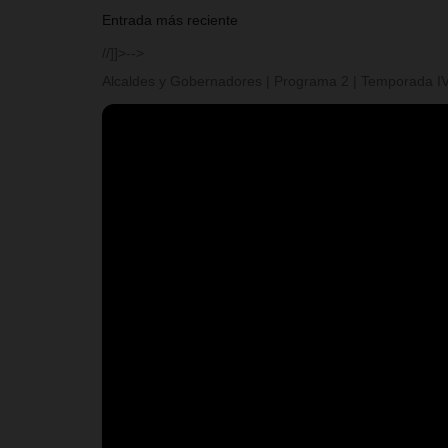
Entrada más reciente
//]]>-->
Alcaldes y Gobernadores | Programa 2 | Temporada I