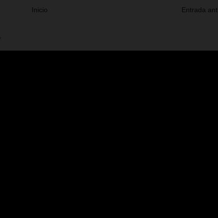
Inicio
Entrada ant
V