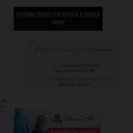
PERSONALIDADES | ENTREVISTA A ENRIQUE
GARAY
🛑¿Quieres ver la entrevista con
@quiquegaray
?
👇👇
Click:
https://t.co/bj7t05yOOs
https://t.co/NrsCvK83RJ
— Gustavo Rentería (@GustavoRenteria)
December 15, 2025
 el
en