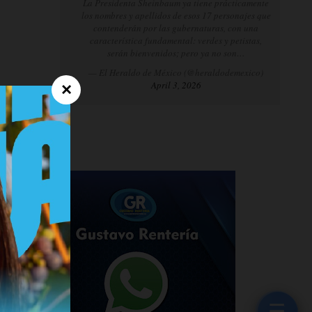
La Presidenta Sheinbaum ya tiene prácticamente
los nombres y apellidos de esos 17 personajes que
contenderán por las gubernaturas, con una
característica fundamental: verdes y petistas,
serán bienvenidos; pero ya no son…
— El Heraldo de México (@heraldodemexico)
April 3, 2026
×
☰