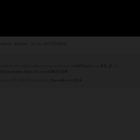
Rentería. Martes, 03 de DICIEMBRE.
nómicas son analizadas por especialistas en
#AlCierre
con
@E_Q_
y
LKourchenko
.
https://t.co/az4DKEUYbB
nciero TV (@ElFinancieroTv)
December 4, 2024