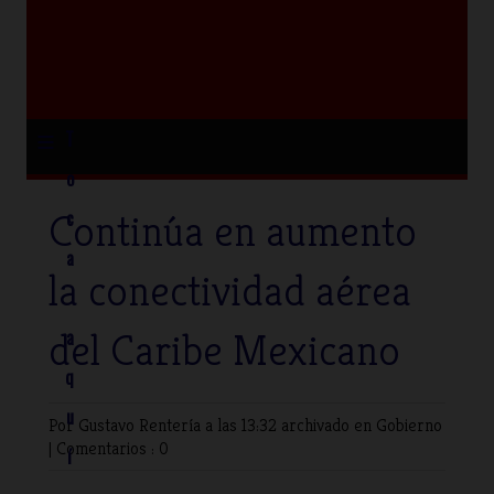
≡
T
o
Continúa en aumento
c
a
la conectividad aérea
del Caribe Mexicano
a
q
u
Por Gustavo Rentería
a las 13:32 archivado en
Gobierno
|
Comentarios : 0
í