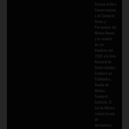
Océano el libro
Conversacione
s de Siempre!,
Voces y
Personajes del
México Nuevo;
y es coautor
de Los
Hombres del
2000 y la Guía
Nacional de
Universidades.
Colaboró en
Publimetro,
Rumbo de
México,
Siempre!,
Excélsior, El
Sol de México,
revista Escala
de
Aeroméxico,