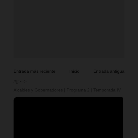
Entrada más reciente
Inicio
Entrada antigua
//]]>-->
Alcaldes y Gobernadores | Programa 2 | Temporada IV