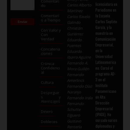
Comentan
licenciatura en
Carlos Alberto
do
Periodismo en
Martínez
la Escuela
Comentari
Carlos Ravelo
o a Tiempo
Carlos Septién
Galindo
García, y la
Christián
Con Valor y
maestría en
Gutiérrez
Con
Comunicación
Verdad
Eduardo
Empresarial,
Fuentes
Concatena
en la
Eduardo
ciones
Universidad
Ibarra Aguirre
Latinoamerica
Fernando A.
Crónica
na. Cursó el
Confidenci
Mora Guillén
al
programa AD-
Fernando
2 en el
Amerlinck
Cultura
Instituto
Fernando Díaz
Panamericano
Naranjo
Despegue
en Alta
s y
Fernando Irala
Aterrizajes
Dirección
Fernando
Empresarial
Schutte
Dinero
(IPADE). Ha
Elguero
cursado varios
Gustavo
Dobleces
diplomados y
Rentería