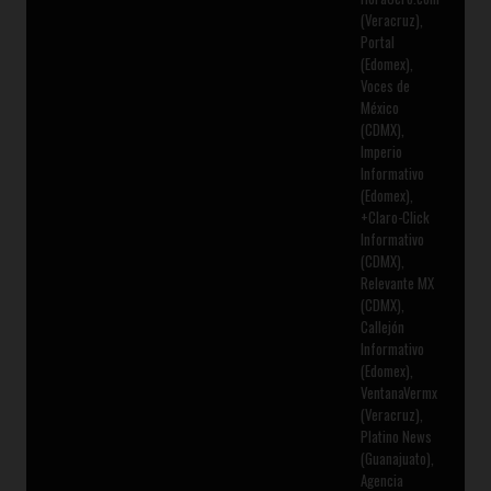
(Veracruz),
Portal
(Edomex),
Voces de
México
(CDMX),
Imperio
Informativo
(Edomex),
+Claro-Click
Informativo
(CDMX),
Relevante MX
(CDMX),
Callejón
Informativo
(Edomex),
VentanaVermx
(Veracruz),
Platino News
(Guanajuato),
Agencia