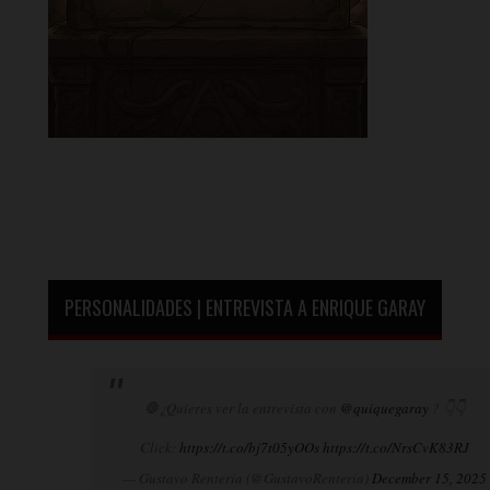
PERSONALIDADES | ENTREVISTA A ENRIQUE GARAY
🛑¿Quieres ver la entrevista con
@quiquegaray
? 👇👇
Click:
https://t.co/bj7t05yOOs
https://t.co/NrsCvK83RJ
— Gustavo Rentería (@GustavoRenteria)
December 15, 2025