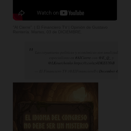
"Al Cierre". | El Financiero TV | Opinión de Gustavo
Rentería. Martes, 03 de DICIEMBRE.
Las coyunturas políticas y económicas son analizadas por
especialistas en
#AlCierre
con
@E_Q_
y
@LKourchenko
.
https://t.co/az4DKEUYbB
— El Financiero TV (@ElFinancieroTv)
December 4, 2024