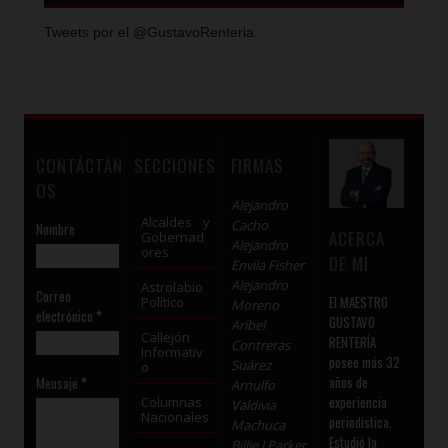
Tweets por el @GustavoRenteria.
CONTÁCTAN
SECCIONES
FIRMAS
OS
Alejandro
Alcaldes y
Cacho
Nombre
ACERCA
Gobernad
Alejandro
ores
DE MI
Envila Fisher
Alejandro
Astrolabio
Correo
El MAESTRO
Político
Moreno
electrónico
*
GUSTAVO
Aribel
Callejón
RENTERÍA
Contreras
Informativ
posee más 32
Suárez
o
años de
Mensaje
*
Arnulfo
experiencia
Columnas
Valdivia
Nacionales
periodística.
Machuca
Estudió la
Billie J Parker