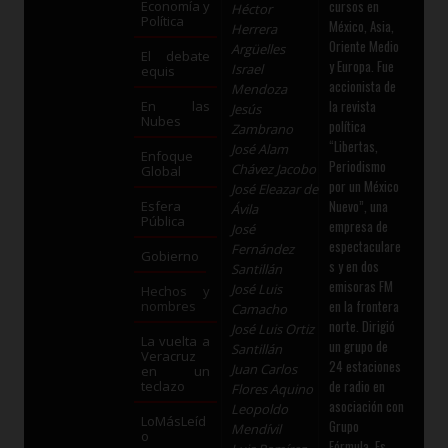
cursos en
Economía y
Héctor
Política
México, Asia,
Herrera
Oriente Medio
Argüelles
El debate
y Europa. Fue
Israel
equis
accionista de
Mendoza
la revista
En las
Jesús
Nubes
política
Zambrano
“Libertas,
José Alam
Enfoque
Periodismo
Chávez Jacobo
Global
por un México
José Eleazar de
Nuevo”, una
Esfera
Ávila
Pública
empresa de
José
espectaculare
Fernández
Gobierno
s y en dos
Santillán
emisoras FM
José Luis
Hechos y
en la frontera
nombres
Camacho
norte. Dirigió
José Luis Ortiz
La vuelta a
un grupo de
Santillán
Veracruz
24 estaciones
Juan Carlos
en un
de radio en
teclazo
Flores Aquino
asociación con
Leopoldo
LoMásLeíd
Grupo
Mendívil
o
Fórmula. Es