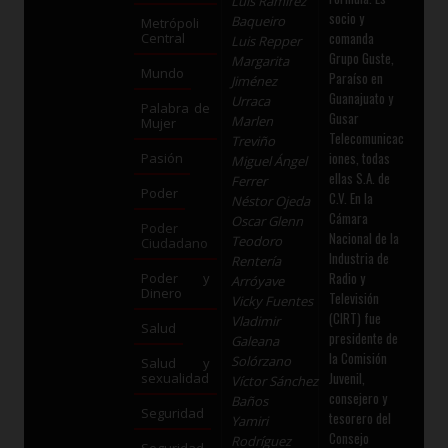
Luis Ramírez
socio y
Baqueiro
Metrópoli
comanda
Central
Luis Repper
Grupo Guste,
Margarita
Mundo
Paraíso en
Jiménez
Guanajuato y
Urraca
Palabra de
Gusar
Marlen
Mujer
Telecomunicac
Treviño
iones, todas
Pasión
Miguel Ángel
ellas S.A. de
Ferrer
Poder
C.V. En la
Néstor Ojeda
Cámara
Oscar Glenn
Poder
Nacional de la
Teodoro
Ciudadano
Industria de
Rentería
Radio y
Poder y
Arróyave
Dinero
Televisión
Vicky Fuentes
(CIRT) fue
Vladimir
Salud
presidente de
Galeana
la Comisión
Solórzano
Salud y
Juvenil,
sexualidad
Víctor Sánchez
consejero y
Baños
Seguridad
tesorero del
Yamiri
Consejo
Rodríguez
Seguridad