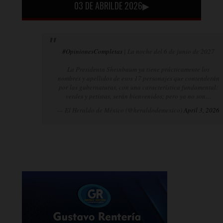
03 DE ABRILDE 2026▶
#OpinionesCompletas
| La noche del 6 de junio de 2027
La Presidenta Sheinbaum ya tiene prácticamente los
nombres y apellidos de esos 17 personajes que contenderán
por las gubernaturas, con una característica fundamental:
verdes y petistas, serán bienvenidos; pero ya no son…
— El Heraldo de México (@heraldodemexico)
April 3, 2026