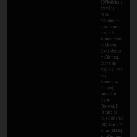
SDPNoticias.c
om y The
News.
Actualmente
escribe en los
diarios La
Jornada Estado
de México,
DigitalMex.co
m (Edomex),
Capital de
México (CDMX)
Hoy
Tamaulipas
(Tamps),
Encuentro
Diario
(Oaxaca), El
Heraldo de
Baja California
(BC), Diario 24
Horas (CDMX),
HoraCero.com