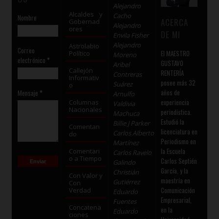
Alejandro
Alcaldes y
Cacho
Nombre
ACERCA
Gobernad
Alejandro
ores
DE MI
Envila Fisher
Alejandro
Astrolabio
Correo
El MAESTRO
Político
Moreno
electrónico
*
GUSTAVO
Aribel
Callejón
RENTERÍA
Contreras
Informativ
posee más 32
Suárez
o
años de
Mensaje
*
Arnulfo
experiencia
Columnas
Valdivia
Nacionales
periodística.
Machuca
Estudió la
Billie J Parker
Comentan
licenciatura en
Carlos Alberto
do
Periodismo en
Martínez
la Escuela
Comentari
Carlos Ravelo
o a Tiempo
Carlos Septién
Galindo
García, y la
Christián
Con Valor y
maestría en
Gutiérrez
Con
Comunicación
Verdad
Eduardo
Empresarial,
Fuentes
Concatena
en la
Eduardo
ciones