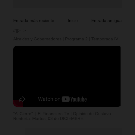
Entrada más reciente
Inicio
Entrada antigua
//]]>-->
Alcaldes y Gobernadores | Programa 2 | Temporada IV
"Al Cierre". | El Financiero TV | Opinión de Gustavo
Rentería. Martes, 03 de DICIEMBRE.