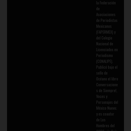
la Federación
de
Asociaciones
de Periodistas
Mexicanos
(FAPERMEX) y
del Colegio
Nacional de
Licenciados en
Periodismo
(CONALIPE).
Publicó bajo el
sello de
Océano el libro
Conversacione
s de Siempre!,
Voces y
Personajes del
México Nuevo;
y es coautor
de Los
Hombres del