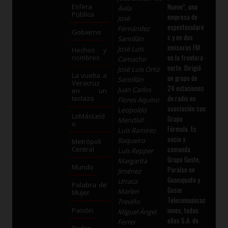
Nuevo”, una
Esfera
Ávila
Pública
empresa de
José
espectaculare
Fernández
Gobierno
s y en dos
Santillán
emisoras FM
José Luis
Hechos y
en la frontera
nombres
Camacho
norte. Dirigió
José Luis Ortiz
La vuelta a
un grupo de
Santillán
Veracruz
24 estaciones
Juan Carlos
en un
de radio en
teclazo
Flores Aquino
asociación con
Leopoldo
LoMásLeíd
Grupo
Mendívil
o
Fórmula. Es
Luis Ramírez
socio y
Baqueiro
Metrópoli
comanda
Central
Luis Repper
Grupo Guste,
Margarita
Mundo
Paraíso en
Jiménez
Guanajuato y
Urraca
Palabra de
Gusar
Marlen
Mujer
Telecomunicac
Treviño
iones, todas
Pasión
Miguel Ángel
ellas S.A. de
Ferrer
Poder