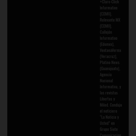
+Claro-Click
Informativo
(CDMX),
Relevante MX
(CDMX),
Callejón
Informativo
(Edomex),
VentanaVermx
(Veracruz),
Platino News
(Guanajuato),
Agencia
Nacional
Informativa, y
las revistas
Libertas y
Miled. Condujo
el noticiero
“La Noticia y
Usted” en
Grupo Siete
Comunicacion