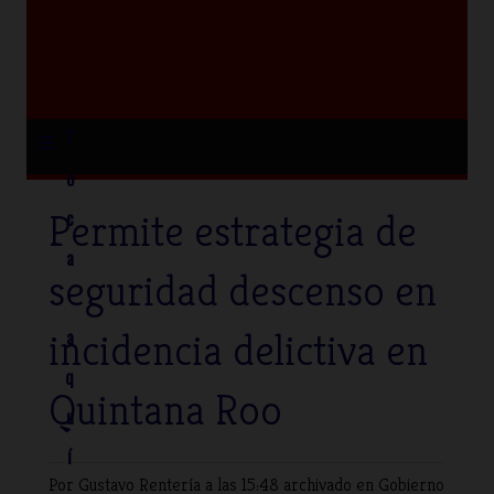
≡
T
o
Permite estrategia de
c
a
seguridad descenso en
incidencia delictiva en
a
q
Quintana Roo
u
í
Por Gustavo Rentería
a las 15:48 archivado en
Gobierno