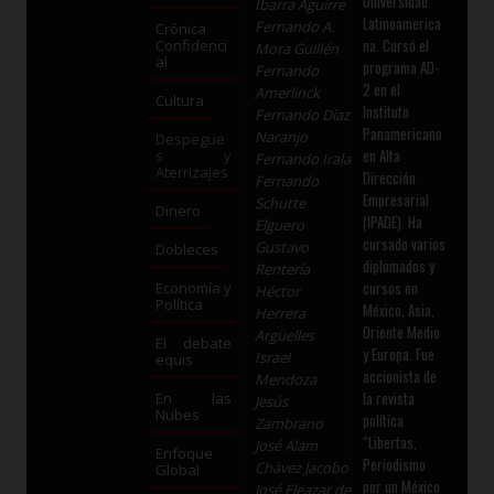
Universidad
Ibarra Aguirre
Latinoamerica
Fernando A.
Crónica
na. Cursó el
Confidenci
Mora Guillén
al
programa AD-
Fernando
2 en el
Amerlinck
Cultura
Instituto
Fernando Díaz
Panamericano
Naranjo
Despegue
en Alta
s y
Fernando Irala
Aterrizajes
Dirección
Fernando
Empresarial
Schutte
Dinero
(IPADE). Ha
Elguero
cursado varios
Gustavo
Dobleces
diplomados y
Rentería
cursos en
Economía y
Héctor
Política
México, Asia,
Herrera
Oriente Medio
Argüelles
El debate
y Europa. Fue
Israel
equis
accionista de
Mendoza
la revista
En las
Jesús
Nubes
política
Zambrano
“Libertas,
José Alam
Enfoque
Periodismo
Chávez Jacobo
Global
por un México
José Eleazar de