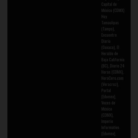
Capital de
México (CDMX)
Hoy
Tamaulipas
(Tamps),
Encuentro
Diario
(Oaxaca), El
Heraldo de
Baja California
(BC), Diario 24
Horas (CDMX),
HoraCero.com
(Veracruz),
Portal
(Edomex),
Voces de
México
(CDMX),
Imperio
Informativo
(Edomex),