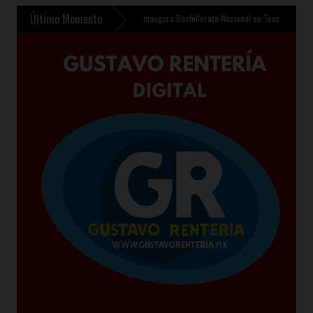
Último Momento
 de 510 mdp
»
Sheinbaum inaugura Bachillerato Nacional en Texcoco y anuncia 400 mil