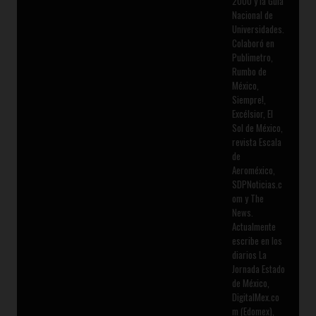
2000 y la Guía
Nacional de
Universidades.
Colaboró en
Publimetro,
Rumbo de
México,
Siempre!,
Excélsior, El
Sol de México,
revista Escala
de
Aeroméxico,
SDPNoticias.c
om y The
News.
Actualmente
escribe en los
diarios La
Jornada Estado
de México,
DigitalMex.co
m (Edomex),