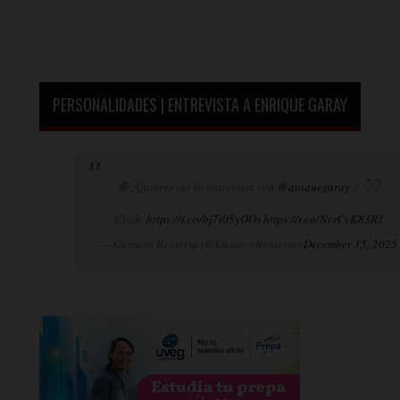
PERSONALIDADES | ENTREVISTA A ENRIQUE GARAY
🛑¿Quieres ver la entrevista con
@quiquegaray
? 👇👇
Click:
https://t.co/bj7t05yOOs
https://t.co/NrsCvK83RJ
— Gustavo Rentería (@GustavoRenteria)
December 15, 2025