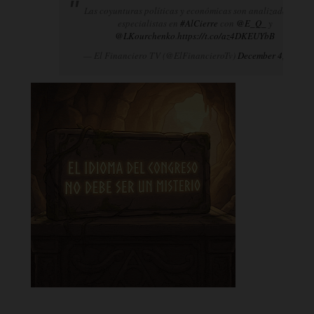
Las coyunturas políticas y económicas son analizadas por
especialistas en
#AlCierre
con
@E_Q_
y
@LKourchenko
.
https://t.co/az4DKEUYbB
— El Financiero TV (@ElFinancieroTv)
December 4, 2024