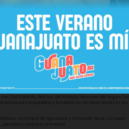
Durazo Montaño, concluyó este jueves su gira de trabajo por la
 a favor de las y los sonorenses en materia de seguridad, trabajo
n Luis Cresencio Sandoval, secretario de la Defensa Nacional (Sede
uienes reafirmó la importancia de estrechar y fortalecer la
 María Alcalde, secretaria del Trabajo, con quien acordó combati
esos laborales y llevar a buen término la implementación del Nuev
para 2022.
 con Zoé Robledo, director del Instituto Mexicano del Seguro Soc
nfraestructura hospitalaria y fortalecer en términos históricos los
lalobos, secretario de Agricultura y Desarrollo Rural, con quien
, ganadería y pesca en la entidad.