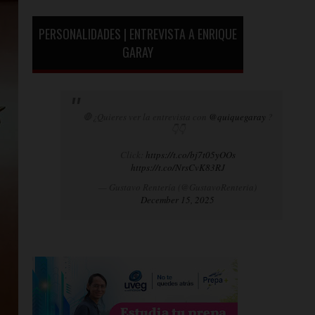
PERSONALIDADES | ENTREVISTA A ENRIQUE
GARAY
🛑¿Quieres ver la entrevista con
@quiquegaray
?
👇👇
Click:
https://t.co/bj7t05yOOs
https://t.co/NrsCvK83RJ
— Gustavo Rentería (@GustavoRenteria)
December 15, 2025