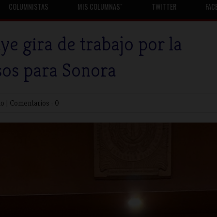
COLUMNISTAS
MIS COLUMNASˇ
TWITTER
FAC
e gira de trabajo por la
os para Sonora
no
|
Comentarios : 0