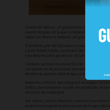
Ciudad de México.- El gobernador electo, Alfonso 
capital del país, en la que estableció compromisos
salud con diversos titulares del gobierno federal.
El próximo jefe del Ejecutivo estatal se reunió co
y José Rafael Ojeda, secretario de la Marina, con q
coordinación para garantizar un Sonora seguro.
También sostuvo un encuentro de trabajo con Luisa
corrupción en las instancias vinculadas a los proc
Modelo de Justicia Laboral que se tiene previsto 
Asimismo, informó que integrará un equipo técnico
(IMSS), para preparar un plan de ampliación de la i
servicios de salubridad.
Por último, Durazo Montaño conversó con Víctor Vil
analizó los programas para potenciar la agricultura