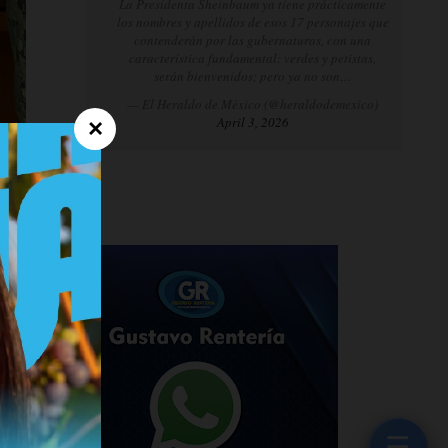
La Presidenta Sheinbaum ya tiene prácticamente
los nombres y apellidos de esos 17 personajes que
contenderán por las gubernaturas, con una
característica fundamental: verdes y petistas,
serán bienvenidos; pero ya no son…
— El Heraldo de México (@heraldodemexico)
April 3, 2026
×
☰