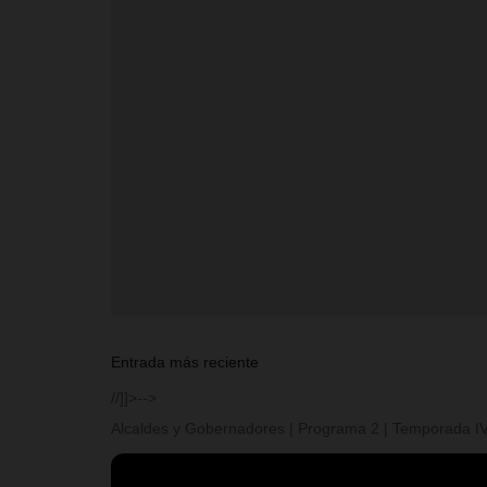
Entrada más reciente
//]]>-->
Alcaldes y Gobernadores | Programa 2 | Temporada I