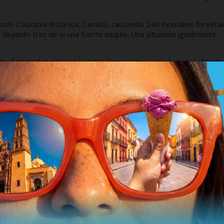
asoló Columbia Británica, Canadá, causando 240 incendios forestal
dejando tras de sí una fuerte sequía. Una situación igualmente
to, fueron desastres naturales provocados por el cambio climátic
entos que se repiten muy frecuentemente y a un altísimo costo
scuchando advertencias sobre la importancia de orientar el desarr
nte. Cuando los expertos vieron la urgencia de frenar la tendenc
no de no retorno, finalmente 125 naciones firmaron el Acuerdo de
C la temperatura global. Para este 2021 se alertó que el esfuerz
 otra manera, la vida en la Tierra será muy pronto insostenible.
omprometió a intensificar la reducción de gases de efecto
 22 por ciento a 36 por ciento.
lejos del 55 por ciento de reducción a la que se comprometió la
nto internacional.
namental.