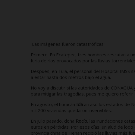
Las imágenes fueron catastróficas:
Primero: En Ecatepec, tres hombres rescatan a u
furia de ríos provocados por las lluvias torrenciale
Después, en Tula, el personal del Hospital IMSS s
a estar hasta dos metros bajo el agua.
No voy a discutir si las autoridades de CONAGUA y 
para mitigar las tragedias, pues me quiero referi
En agosto, el huracán
Ida
arrasó los estados de N
mil 200 viviendas quedaron inservibles.
En julio pasado, doña
Rocío
, las inundaciones cata
euros en pérdidas. Por esos días, un alud de lodo 
provincia china de Henan recibió las lluvias más f