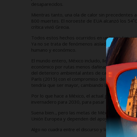
desaparecidos.
Mientras tanto, una ola de calor sin precedentes 
800 muertes. El noroeste de EUA alcanzó los 54˚C 
crítica vivió Grecia.
Todos estos hechos ocurridos en un lapso tan cor
Ya no se trata de fenómenos aislados, sino de ev
humano y económico.
El mundo entero, México incluido, lleva décadas e
económico por rutas menos dañinas al medio ambie
del deterioro ambiental antes de caer en un cami
París (2015) con el compromiso de reducir en 1.5˚
tendría que ser mayor, cambiando la meta a 2˚C; de
Por lo que hace a México, el actual gobierno se c
invernadero para 2030, para pasar de una meta de
Suena bien.., pero las metas de México están muy 
Unión Europea y dependen del apoyo y financiamie
Algo no cuadra entre el discurso y la acción guber