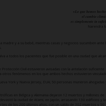
+Lo que hemos hecho
el cambio climá
es simplemente in sufic
Narendra 
na madre y a su bebé, mientras casas y negocios sucumben ante 
s.
alva a todos los pacientes que fue posible en una ciudad que alca
Protección Civil estuvieron avisadas con la antelación suficiente
r a otros fenómenos en los que ambos hechos estuvieron vinculad
ueva York y Nueva Jersey, EUA; 50 personas murieron ahogadas 
stróficas en Bélgica y Alemania dejaron 12 muertos y millones de
devastó la ciudad de Atami, en Japón, arrasando 130 edificios y la
uertes de los 200 últimos años, con un saldo de 302 muertos y 50