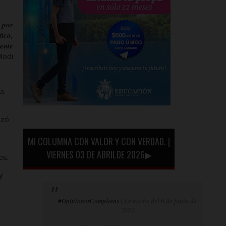
 por
tico,
iente
Modi
la
nzó
MI COLUMNA CON VALOR Y CON VERDAD. |
VIERNES 03 DE ABRILDE 2026▶
os.
y
#OpinionesCompletas
| La noche del 6 de junio de
2027