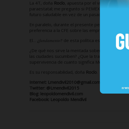
La 4T, doña
Rocío
, apuesta por el viejo PEMEX, en
paraestatal; me pregunto si PEMEX no resultaría m
futuro saludable en vez de un pasado amenazante
En paralelo, durante el presente período legislativ
preferencia a la CFE sobre las empresas de energí
El… ¿
fundamento
? de esta política es la soberanía
¿De qué nos sirve la mentada soberanía energética
las ciudades sucumben? ¿Que la transición energé
supervivencia de cuanto significa México…
Es su responsabilidad, doña
Rocío
.
Internet: Lmendivil2010@gmail.com
Twitter: @Lmendivil2015
Blog: leopoldomendivil.com
Facebook: Leopoldo Mendívil