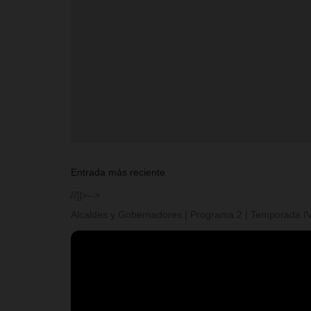
Entrada más reciente
//]]>-->
Alcaldes y Gobernadores | Programa 2 | Temporada I