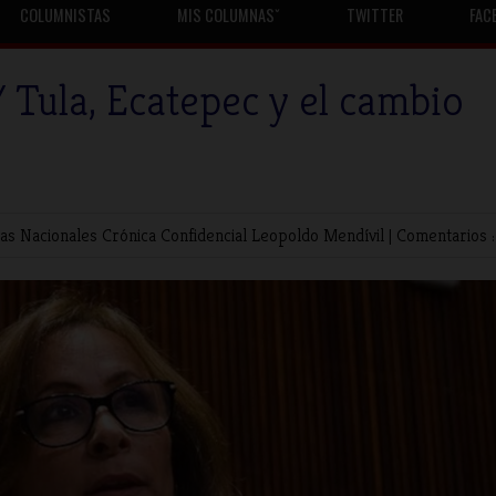
COLUMNISTAS
MIS COLUMNASˇ
TWITTER
FAC
 Tula, Ecatepec y el cambio
as Nacionales
Crónica Confidencial
Leopoldo Mendívil
|
Comentarios :