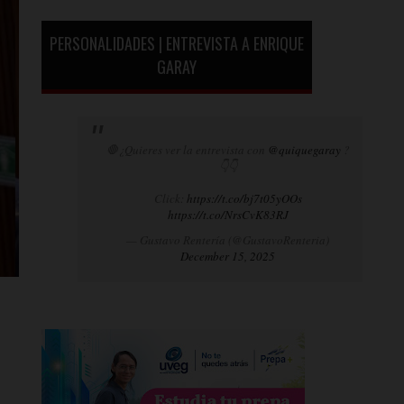
PERSONALIDADES | ENTREVISTA A ENRIQUE
GARAY
🛑¿Quieres ver la entrevista con
@quiquegaray
?
👇👇
Click:
https://t.co/bj7t05yOOs
https://t.co/NrsCvK83RJ
— Gustavo Rentería (@GustavoRenteria)
December 15, 2025