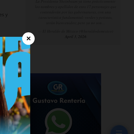
La Presidenta Sheinbaum ya tiene prácticamente
los nombres y apellidos de esos 17 personajes que
contenderán por las gubernaturas, con una
es y
característica fundamental: verdes y petistas,
serán bienvenidos; pero ya no son…
— El Heraldo de México (@heraldodemexico)
o.
April 3, 2026
×
ollo
ia
o
☰