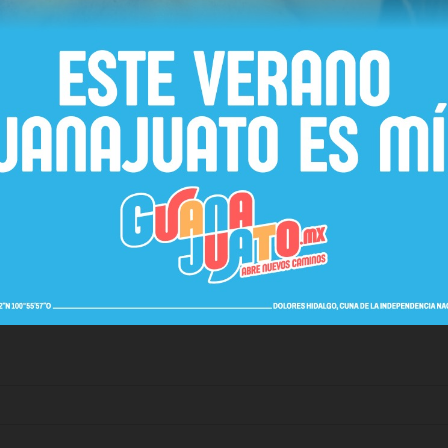
 vez de hacer una transición en el modelo de negocio de la
ás atractiva a los compradores de bonos si se orientara hacia u
.
o se discutirán cambios legales para el sector eléctrico y así dar
as limpias radicadas en México.
 energética; y con toda franqueza, me parece una visión trasnochad
 si nuestra gente muere, si la población pierde todos sus bienes
tica cuesta mucho? Cuestión de sopesar el costo-beneficio de la