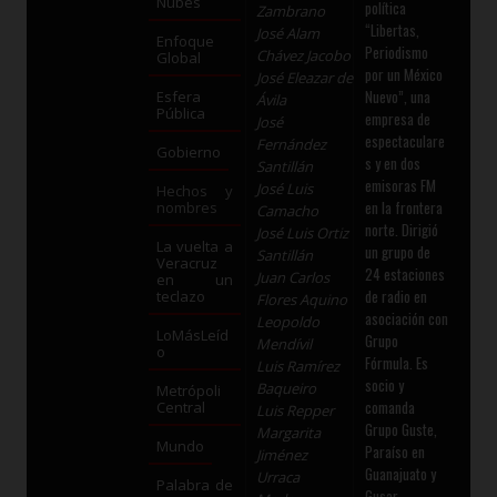
Nubes
política
Zambrano
“Libertas,
José Alam
Enfoque
Periodismo
Chávez Jacobo
Global
por un México
José Eleazar de
Nuevo”, una
Esfera
Ávila
Pública
empresa de
José
espectaculare
Fernández
Gobierno
s y en dos
Santillán
emisoras FM
José Luis
Hechos y
en la frontera
nombres
Camacho
norte. Dirigió
José Luis Ortiz
La vuelta a
un grupo de
Santillán
Veracruz
24 estaciones
Juan Carlos
en un
de radio en
teclazo
Flores Aquino
asociación con
Leopoldo
LoMásLeíd
Grupo
Mendívil
o
Fórmula. Es
Luis Ramírez
socio y
Baqueiro
Metrópoli
comanda
Central
Luis Repper
Grupo Guste,
Margarita
Mundo
Paraíso en
Jiménez
Guanajuato y
Urraca
Palabra de
Gusar