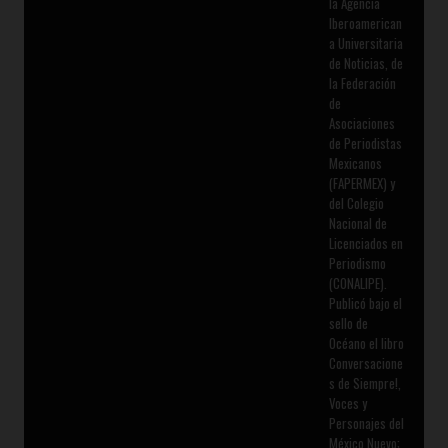
la Agencia
Iberoamerican
a Universitaria
de Noticias, de
la Federación
de
Asociaciones
de Periodistas
Mexicanos
(FAPERMEX) y
del Colegio
Nacional de
Licenciados en
Periodismo
(CONALIPE).
Publicó bajo el
sello de
Océano el libro
Conversacione
s de Siempre!,
Voces y
Personajes del
México Nuevo;