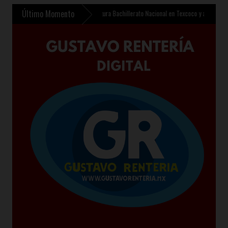
Último Momento
0 mdp
»
Sheinbaum inaugura Bachillerato Nacional en Texcoco y anuncia 400 mil nuevo