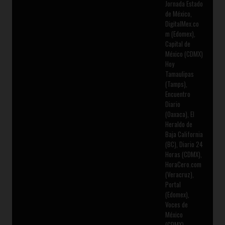
Jornada Estado
de México,
DigitalMex.co
m (Edomex),
Capital de
México (CDMX)
Hoy
Tamaulipas
(Tamps),
Encuentro
Diario
(Oaxaca), El
Heraldo de
Baja California
(BC), Diario 24
Horas (CDMX),
HoraCero.com
(Veracruz),
Portal
(Edomex),
Voces de
México
(CDMX),