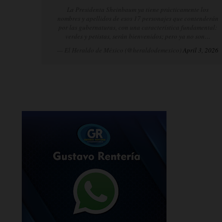
La Presidenta Sheinbaum ya tiene prácticamente los
nombres y apellidos de esos 17 personajes que contenderán
por las gubernaturas, con una característica fundamental:
verdes y petistas, serán bienvenidos; pero ya no son…
— El Heraldo de México (@heraldodemexico)
April 3, 2026