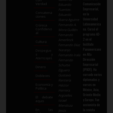
Comunicación
Verdad
Eduardo
Empresarial,
Fuentes
Concatena
en la
Eduardo
ciones
Universidad
Ibarra Aguirre
Latinoamerica
Fernando A.
Crónica
na. Cursó el
Confidenci
Mora Guillén
al
programa AD-
Fernando
2 en el
Amerlinck
Cultura
Instituto
Fernando Díaz
Panamericano
Naranjo
Despegue
en Alta
s y
Fernando Irala
Aterrizajes
Dirección
Fernando
Empresarial
Schutte
Dinero
(IPADE). Ha
Elguero
cursado varios
Gustavo
Dobleces
diplomados y
Rentería
cursos en
Economía y
Héctor
Política
México, Asia,
Herrera
Oriente Medio
Argüelles
El debate
y Europa. Fue
Israel
equis
accionista de
Mendoza
la revista
En las
Jesús