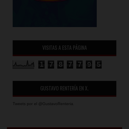
VISITAS A ESTA PÁGINA
1
7
8
7
7
9
5
GUSTAVO RENTERÍA EN X.
Tweets por el @GustavoRenteria.