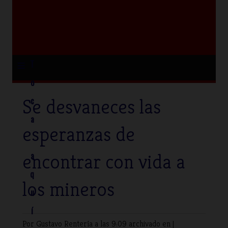
≡
T
o
Se desvaneces las
c
a
esperanzas de
encontrar con vida a
a
q
los mineros
u
í
Por Gustavo Rentería
a las 9:09 archivado en |