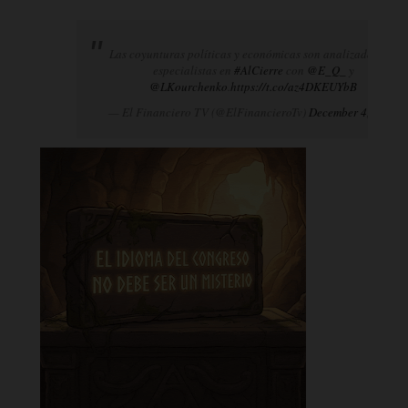
Las coyunturas políticas y económicas son analizadas por
especialistas en
#AlCierre
con
@E_Q_
y
@LKourchenko
.
https://t.co/az4DKEUYbB
— El Financiero TV (@ElFinancieroTv)
December 4, 2024