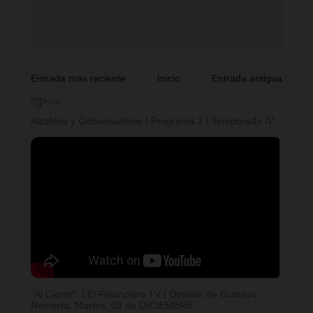
Entrada más reciente
Inicio
Entrada antigua
//]]>-->
Alcaldes y Gobernadores | Programa 2 | Temporada IV
"Al Cierre". | El Financiero TV | Opinión de Gustavo
Rentería. Martes, 03 de DICIEMBRE.