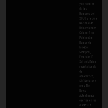
y es coautor
de Los
Hombres del
2000 y la Guía
Nacional de
Universidades.
Colaboró en
Publimetro,
Rumbo de
México,
Siempre!,
Excélsior, El
Sol de México,
revista Escala
de
Aeroméxico,
SDPNoticias.c
om y The
News.
Actualmente
escribe en los
diarios La