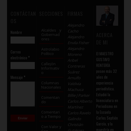
CONTÁCTAN
SECCIONES
FIRMAS
OS
Alejandro
Alcaldes y
Cacho
Nombre
ACERCA
Gobernad
Alejandro
ores
DE MI
Envila Fisher
Alejandro
Astrolabio
Correo
El MAESTRO
Político
Moreno
electrónico
*
GUSTAVO
Aribel
Callejón
RENTERÍA
Contreras
Informativ
posee más 32
Suárez
o
años de
Mensaje
*
Arnulfo
experiencia
Columnas
Valdivia
Nacionales
periodística.
Machuca
Estudió la
Billie J Parker
Comentan
licenciatura en
Carlos Alberto
do
Periodismo en
Martínez
la Escuela
Comentari
Carlos Ravelo
o a Tiempo
Carlos Septién
Galindo
García, y la
Christián
Con Valor y
maestría en
Gutiérrez
Con