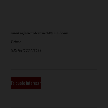
email rafaelcardenas616@gmail.com
Twitter
@RafaelC25448088
Te puede interesar