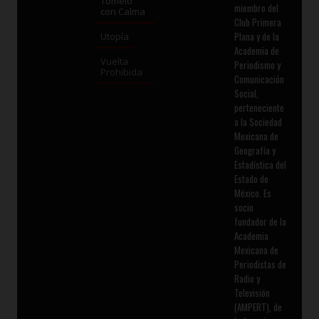
Tómelo
miembro del
con Calma
Club Primera
Plana y de la
Utopía
Academia de
Vuelta
Periodismo y
Prohibida
Comunicación
Social,
perteneciente
a la Sociedad
Mexicana de
Geografía y
Estadística del
Estado de
México. Es
socio
fundador de la
Academia
Mexicana de
Periodistas de
Radio y
Televisión
(AMPERT), de