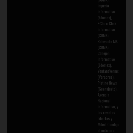
Imperio
Informativo
(Edomex),
+Claro-Click
Informativo
(CDMX),
Relevante MX
(CDMX),
Callejón
Informativo
(Edomex),
VentanaVermx
(Veracruz),
Platino News
(Guanajuato),
Agencia
Nacional
Informativa, y
las revistas
Libertas y
Miled. Condujo
el noticiero