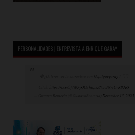
PERSONALIDADES | ENTREVISTA A ENRIQUE GARAY
🛑¿Quieres ver la entrevista con
@quiquegaray
? 👇👇
Click:
https://t.co/bj7t05yOOs
https://t.co/NrsCvK83RJ
— Gustavo Rentería (@GustavoRenteria)
December 15, 2025