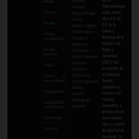
Marlen
Mujer
Telecomunicac
Treviño
iones, todas
Pasión
Miguel Ángel
ellas S.A. de
Ferrer
Poder
C.V. En la
Néstor Ojeda
Cámara
Oscar Glenn
Poder
Nacional de la
Teodoro
Ciudadano
Industria de
Rentería
Radio y
Poder y
Arróyave
Dinero
Televisión
Vicky Fuentes
(CIRT) fue
Vladimir
Salud
presidente de
Galeana
la Comisión
Solórzano
Salud y
Juvenil,
sexualidad
Víctor Sánchez
consejero y
Baños
Seguridad
tesorero del
Yamiri
Consejo
Rodríguez
Seguridad
Consultivo, y
Madrid
y Gobierno
preside desde
hace muchos
Sociedad
años el comité
Touché
de Libertad de
Expresión. Es