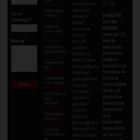
DE MI
Envila Fisher
Alejandro
Astrolabio
Correo
El MAESTRO
Político
Moreno
electrónico
*
GUSTAVO
Aribel
Callejón
RENTERÍA
Contreras
Informativ
posee más 32
Suárez
o
años de
Mensaje
*
Arnulfo
experiencia
Columnas
Valdivia
Nacionales
periodística.
Machuca
Estudió la
Billie J Parker
Comentan
licenciatura en
Carlos Alberto
do
Periodismo en
Martínez
la Escuela
Comentari
Carlos Ravelo
o a Tiempo
Carlos Septién
Galindo
García, y la
Christián
Con Valor y
maestría en
Gutiérrez
Con
Comunicación
Verdad
Eduardo
Empresarial,
Fuentes
Concatena
en la
Eduardo
ciones
Universidad
Ibarra Aguirre
Latinoamerica
Fernando A.
Crónica
na. Cursó el
Confidenci
Mora Guillén
al