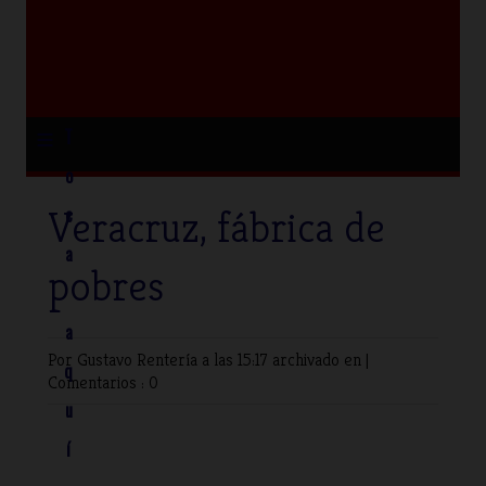
≡
T
o
Veracruz, fábrica de
c
a
pobres
a
Por Gustavo Rentería
a las 15:17 archivado en |
q
Comentarios : 0
u
í