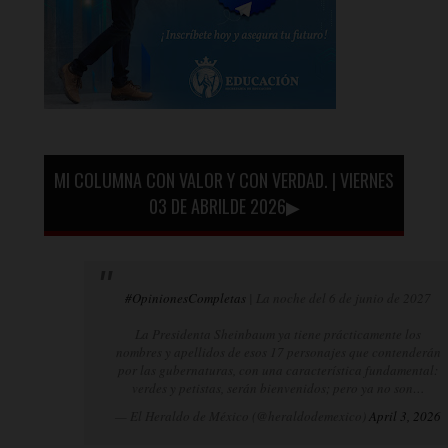
MI COLUMNA CON VALOR Y CON VERDAD. | VIERNES
03 DE ABRILDE 2026▶
#OpinionesCompletas
| La noche del 6 de junio de 2027
La Presidenta Sheinbaum ya tiene prácticamente los
nombres y apellidos de esos 17 personajes que contenderán
por las gubernaturas, con una característica fundamental:
verdes y petistas, serán bienvenidos; pero ya no son…
— El Heraldo de México (@heraldodemexico)
April 3, 2026