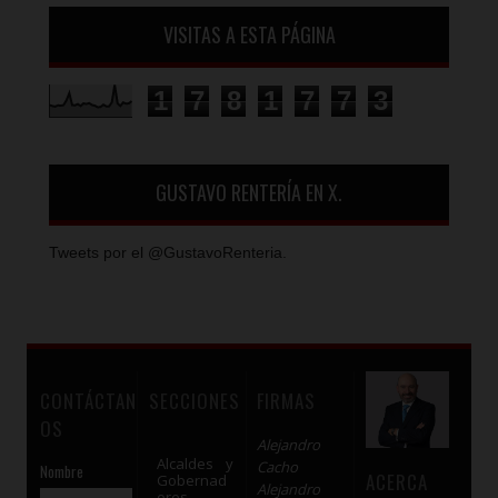
VISITAS A ESTA PÁGINA
1
7
8
1
7
7
3
GUSTAVO RENTERÍA EN X.
Tweets por el @GustavoRenteria.
CONTÁCTAN
SECCIONES
FIRMAS
OS
Alejandro
Alcaldes y
Cacho
Nombre
ACERCA
Gobernad
Alejandro
ores