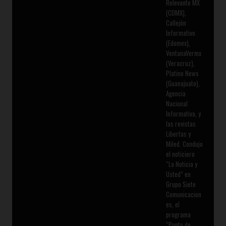
Relevante MX
(CDMX),
Callejón
Informativo
(Edomex),
VentanaVermx
(Veracruz),
Platino News
(Guanajuato),
Agencia
Nacional
Informativa, y
las revistas
Libertas y
Miled. Condujo
el noticiero
“La Noticia y
Usted” en
Grupo Siete
Comunicacion
es, el
programa
“Punto de