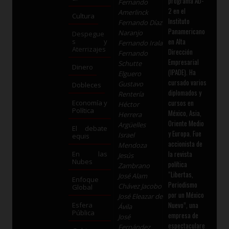
programa AD-
Fernando
2 en el
Amerlinck
Cultura
Instituto
Fernando Díaz
Panamericano
Naranjo
Despegue
en Alta
s y
Fernando Irala
Aterrizajes
Dirección
Fernando
Empresarial
Schutte
Dinero
(IPADE). Ha
Elguero
cursado varios
Gustavo
Dobleces
diplomados y
Rentería
cursos en
Economía y
Héctor
Política
México, Asia,
Herrera
Oriente Medio
Argüelles
El debate
y Europa. Fue
Israel
equis
accionista de
Mendoza
la revista
En las
Jesús
Nubes
política
Zambrano
“Libertas,
José Alam
Enfoque
Periodismo
Chávez Jacobo
Global
por un México
José Eleazar de
Nuevo”, una
Esfera
Ávila
Pública
empresa de
José
espectaculare
Fernández