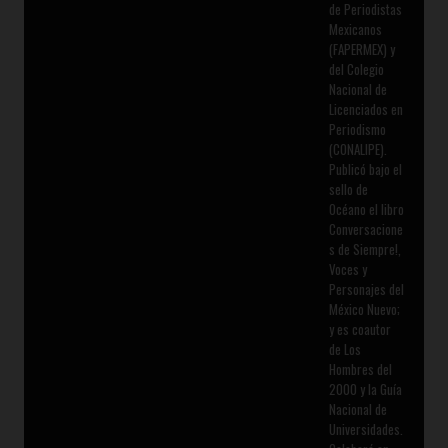
de Periodistas
Mexicanos
(FAPERMEX) y
del Colegio
Nacional de
Licenciados en
Periodismo
(CONALIPE).
Publicó bajo el
sello de
Océano el libro
Conversacione
s de Siempre!,
Voces y
Personajes del
México Nuevo;
y es coautor
de Los
Hombres del
2000 y la Guía
Nacional de
Universidades.