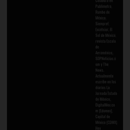
Colaboró en
Publimetro,
Rumbo de
México,
Siempre!,
Excélsior, El
Sol de México,
revista Escala
de
Aeroméxico,
SDPNoticias.c
om y The
News.
Actualmente
escribe en los
diarios La
Jornada Estado
de México,
DigitalMex.co
m (Edomex),
Capital de
México (CDMX)
Hoy