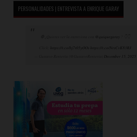
PERSONALIDADES | ENTREVISTA A ENRIQUE GARAY
🛑¿Quieres ver la entrevista con
@quiquegaray
? 👇👇
Click:
https://t.co/bj7t05yOOs
https://t.co/NrsCvK83RJ
— Gustavo Rentería (@GustavoRenteria)
December 15, 2025