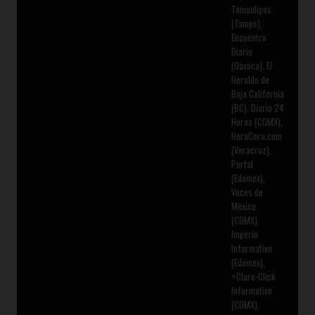
Tamaulipas
(Tamps),
Encuentro
Diario
(Oaxaca), El
Heraldo de
Baja California
(BC), Diario 24
Horas (CDMX),
HoraCero.com
(Veracruz),
Portal
(Edomex),
Voces de
México
(CDMX),
Imperio
Informativo
(Edomex),
+Claro-Click
Informativo
(CDMX),