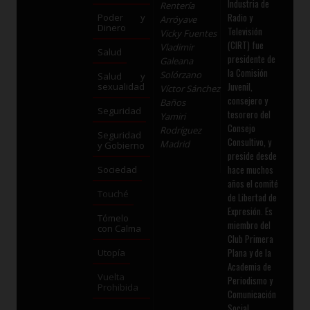
Industria de
Rentería
Radio y
Poder y
Arróyave
Dinero
Televisión
Vicky Fuentes
(CIRT) fue
Vladimir
Salud
presidente de
Galeana
la Comisión
Solórzano
Salud y
Juvenil,
sexualidad
Víctor Sánchez
consejero y
Baños
Seguridad
tesorero del
Yamiri
Consejo
Rodríguez
Seguridad
Consultivo, y
Madrid
y Gobierno
preside desde
hace muchos
Sociedad
años el comité
Touché
de Libertad de
Expresión. Es
Tómelo
miembro del
con Calma
Club Primera
Plana y de la
Utopía
Academia de
Vuelta
Periodismo y
Prohibida
Comunicación
Social,