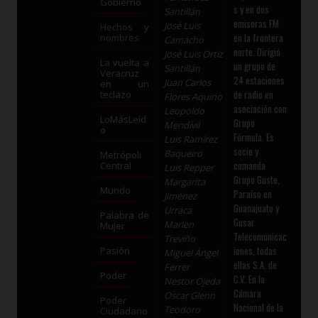
Gobierno
s y en dos
Santillán
emisoras FM
José Luis
Hechos y
en la frontera
nombres
Camacho
norte. Dirigió
José Luis Ortiz
La vuelta a
un grupo de
Santillán
Veracruz
24 estaciones
Juan Carlos
en un
de radio en
teclazo
Flores Aquino
asociación con
Leopoldo
LoMásLeíd
Grupo
Mendívil
o
Fórmula. Es
Luis Ramírez
socio y
Baqueiro
Metrópoli
comanda
Central
Luis Repper
Grupo Guste,
Margarita
Mundo
Paraíso en
Jiménez
Guanajuato y
Urraca
Palabra de
Gusar
Marlen
Mujer
Telecomunicac
Treviño
iones, todas
Pasión
Miguel Ángel
ellas S.A. de
Ferrer
Poder
C.V. En la
Néstor Ojeda
Cámara
Oscar Glenn
Poder
Nacional de la
Teodoro
Ciudadano