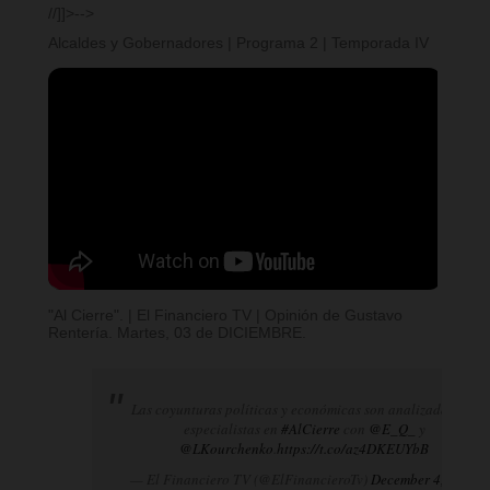
//]]>-->
Alcaldes y Gobernadores | Programa 2 | Temporada IV
"Al Cierre". | El Financiero TV | Opinión de Gustavo
Rentería. Martes, 03 de DICIEMBRE.
Las coyunturas políticas y económicas son analizadas por
especialistas en
#AlCierre
con
@E_Q_
y
@LKourchenko
.
https://t.co/az4DKEUYbB
— El Financiero TV (@ElFinancieroTv)
December 4, 2024