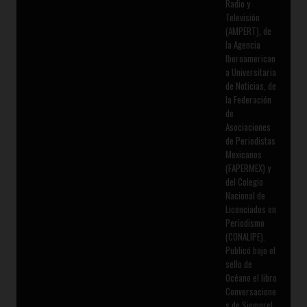
Radio y
Televisión
(AMPERT), de
la Agencia
Iberoamerican
a Universitaria
de Noticias, de
la Federación
de
Asociaciones
de Periodistas
Mexicanos
(FAPERMEX) y
del Colegio
Nacional de
Licenciados en
Periodismo
(CONALIPE).
Publicó bajo el
sello de
Océano el libro
Conversacione
s de Siempre!,