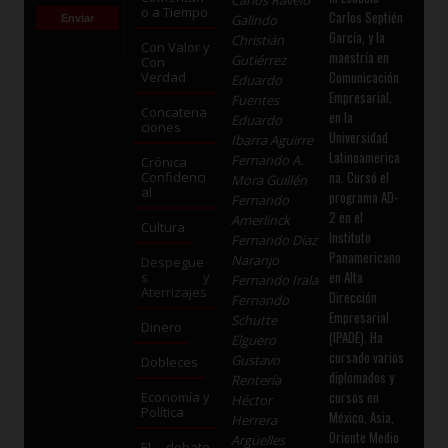
o a Tiempo
Carlos Septién
Galindo
García, y la
Christián
Con Valor y
maestría en
Gutiérrez
Con
Comunicación
Verdad
Eduardo
Empresarial,
Fuentes
Concatena
en la
Eduardo
ciones
Universidad
Ibarra Aguirre
Latinoamerica
Fernando A.
Crónica
na. Cursó el
Confidenci
Mora Guillén
al
programa AD-
Fernando
2 en el
Amerlinck
Cultura
Instituto
Fernando Díaz
Panamericano
Naranjo
Despegue
en Alta
s y
Fernando Irala
Aterrizajes
Dirección
Fernando
Empresarial
Schutte
Dinero
(IPADE). Ha
Elguero
cursado varios
Gustavo
Dobleces
diplomados y
Rentería
cursos en
Economía y
Héctor
Política
México, Asia,
Herrera
Oriente Medio
Argüelles
El debate