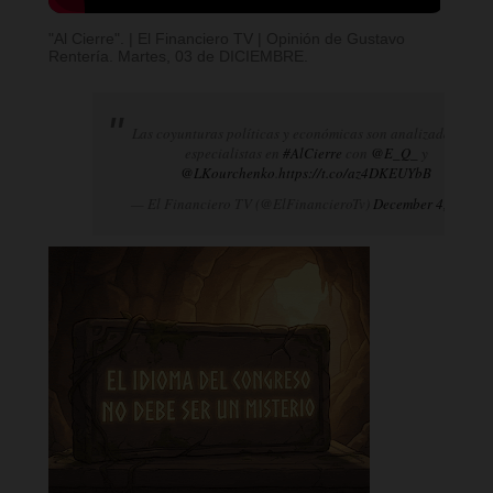
"Al Cierre". | El Financiero TV | Opinión de Gustavo
Rentería. Martes, 03 de DICIEMBRE.
Las coyunturas políticas y económicas son analizadas por
especialistas en
#AlCierre
con
@E_Q_
y
@LKourchenko
.
https://t.co/az4DKEUYbB
— El Financiero TV (@ElFinancieroTv)
December 4, 2024