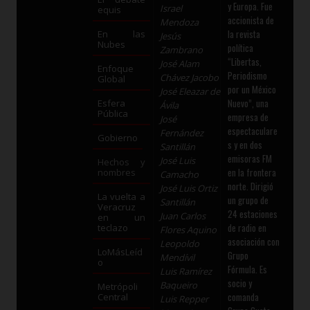
y Europa. Fue
Israel
equis
accionista de
Mendoza
la revista
En las
Jesús
Nubes
política
Zambrano
“Libertas,
José Alam
Enfoque
Periodismo
Chávez Jacobo
Global
por un México
José Eleazar de
Nuevo”, una
Esfera
Ávila
Pública
empresa de
José
espectaculare
Fernández
Gobierno
s y en dos
Santillán
emisoras FM
José Luis
Hechos y
en la frontera
nombres
Camacho
norte. Dirigió
José Luis Ortiz
La vuelta a
un grupo de
Santillán
Veracruz
24 estaciones
Juan Carlos
en un
de radio en
teclazo
Flores Aquino
asociación con
Leopoldo
LoMásLeíd
Grupo
Mendívil
o
Fórmula. Es
Luis Ramírez
socio y
Baqueiro
Metrópoli
comanda
Central
Luis Repper