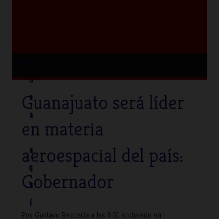
≡
T
o
Guanajuato será líder
c
a
en materia
aeroespacial del país:
a
q
Gobernador
u
í
Por Gustavo Rentería
a las 8:31 archivado en |