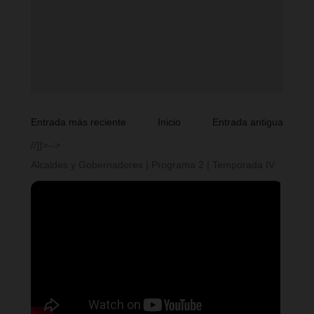
Entrada más reciente
Inicio
Entrada antigua
//]]>-->
Alcaldes y Gobernadores | Programa 2 | Temporada IV