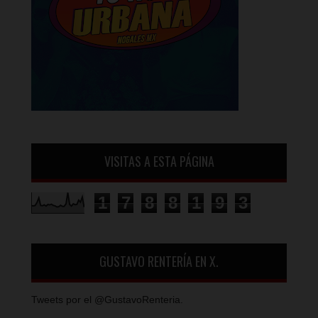
VISITAS A ESTA PÁGINA
1
7
8
8
1
9
3
GUSTAVO RENTERÍA EN X.
Tweets por el @GustavoRenteria.