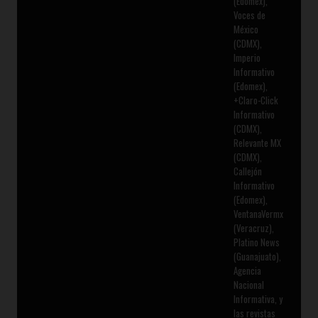
(Edomex),
Voces de
México
(CDMX),
Imperio
Informativo
(Edomex),
+Claro-Click
Informativo
(CDMX),
Relevante MX
(CDMX),
Callejón
Informativo
(Edomex),
VentanaVermx
(Veracruz),
Platino News
(Guanajuato),
Agencia
Nacional
Informativa, y
las revistas