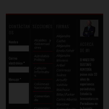
CONTÁCTAN
SECCIONES
FIRMAS
OS
Alejandro
Alcaldes y
Cacho
Nombre
ACERCA
Gobernad
Alejandro
ores
DE MI
Envila Fisher
Alejandro
Astrolabio
Correo
El MAESTRO
Político
Moreno
electrónico
*
GUSTAVO
Aribel
Callejón
RENTERÍA
Contreras
Informativ
posee más 32
Suárez
o
años de
Mensaje
*
Arnulfo
experiencia
Columnas
Valdivia
Nacionales
periodística.
Machuca
Estudió la
Billie J Parker
Comentan
licenciatura en
Carlos Alberto
do
Periodismo en
Martínez
la Escuela
Comentari
Carlos Ravelo