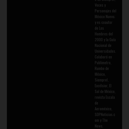
Voces y
Personajes del
México Nuevo;
y es coautor
de Los
Hombres del
2000 y la Guía
Nacional de
Universidades.
Colaboró en
Publimetro,
Rumbo de
México,
Siempre!,
Excélsior, El
Sol de México,
revista Escala
de
Aeroméxico,
SDPNoticias.c
om y The
News.