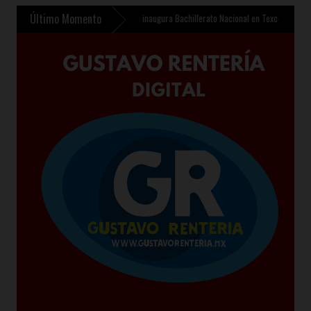
Último Momento
 de 510 mdp
»
Sheinbaum inaugura Bachillerato Nacional en Texcoco y anuncia 400 mil