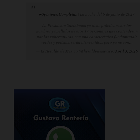
#OpinionesCompletas
| La noche del 6 de junio de 2027
La Presidenta Sheinbaum ya tiene prácticamente los
nombres y apellidos de esos 17 personajes que contenderán
por las gubernaturas, con una característica fundamental:
verdes y petistas, serán bienvenidos; pero ya no son…
— El Heraldo de México (@heraldodemexico)
April 3, 2026