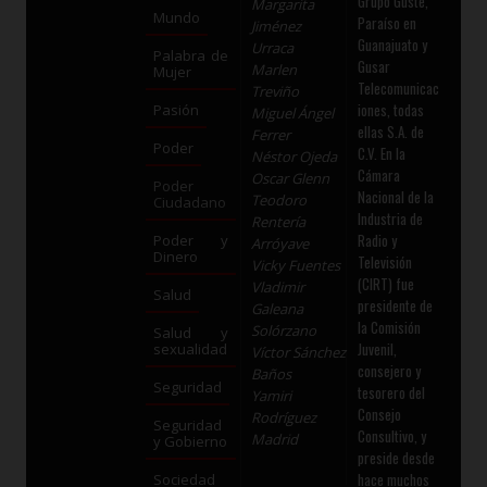
Grupo Guste,
Margarita
Mundo
Paraíso en
Jiménez
Guanajuato y
Urraca
Palabra de
Gusar
Marlen
Mujer
Telecomunicac
Treviño
iones, todas
Pasión
Miguel Ángel
ellas S.A. de
Ferrer
Poder
C.V. En la
Néstor Ojeda
Cámara
Oscar Glenn
Poder
Nacional de la
Teodoro
Ciudadano
Industria de
Rentería
Radio y
Poder y
Arróyave
Dinero
Televisión
Vicky Fuentes
(CIRT) fue
Vladimir
Salud
presidente de
Galeana
la Comisión
Solórzano
Salud y
Juvenil,
sexualidad
Víctor Sánchez
consejero y
Baños
Seguridad
tesorero del
Yamiri
Consejo
Rodríguez
Seguridad
Consultivo, y
Madrid
y Gobierno
preside desde
hace muchos
Sociedad