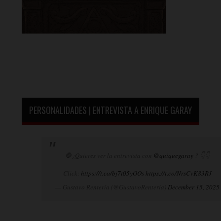
PERSONALIDADES | ENTREVISTA A ENRIQUE GARAY
🛑¿Quieres ver la entrevista con
@quiquegaray
? 👇👇
Click:
https://t.co/bj7t05yOOs
https://t.co/NrsCvK83RJ
— Gustavo Rentería (@GustavoRenteria)
December 15, 2025