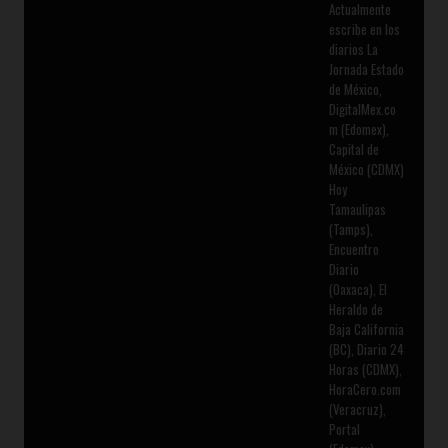
Actualmente
escribe en los
diarios La
Jornada Estado
de México,
DigitalMex.co
m (Edomex),
Capital de
México (CDMX)
Hoy
Tamaulipas
(Tamps),
Encuentro
Diario
(Oaxaca), El
Heraldo de
Baja California
(BC), Diario 24
Horas (CDMX),
HoraCero.com
(Veracruz),
Portal