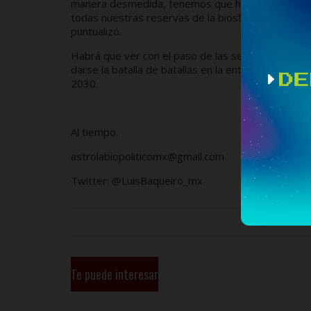
manera desmedida, tenemos que hacer toda una in
todas nuestras reservas de la biosfera, sembrar á
puntualizó.
Habrá que ver con el paso de las semanas cómo s
darse la batalla de batallas en la entidad, y posi
2030.
Al tiempo.
astrolabiopoliticomx@gmail.com
Twitter: @LuisBaqueiro_mx
Te puede interesar