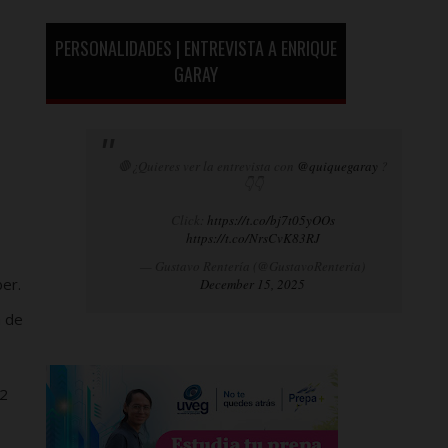
PERSONALIDADES | ENTREVISTA A ENRIQUE
GARAY
🛑¿Quieres ver la entrevista con
@quiquegaray
?
👇👇
Click:
https://t.co/bj7t05yOOs
https://t.co/NrsCvK83RJ
— Gustavo Rentería (@GustavoRenteria)
er.
December 15, 2025
a de
 2