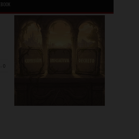
EBOOK
: 0