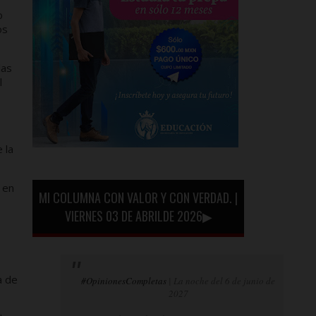
o
os
las
l
 la
 en
MI COLUMNA CON VALOR Y CON VERDAD. |
VIERNES 03 DE ABRILDE 2026▶
a de
#OpinionesCompletas
| La noche del 6 de junio de
2027