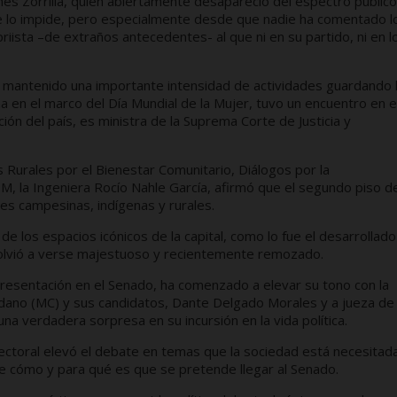
unes Zorrilla, quien abiertamente desapareció del espectro público
se lo impide, pero especialmente desde que nadie ha comentado l
priista –de extraños antecedentes- al que ni en su partido, ni en l
 ha mantenido una importante intensidad de actividades guardando 
 en el marco del Día Mundial de la Mujer, tuvo un encuentro en e
ión del país, es ministra de la Suprema Corte de Justicia y
 Rurales por el Bienestar Comunitario, Diálogos por la
M, la Ingeniera Rocío Nahle García, afirmó que el segundo piso de
es campesinas, indígenas y rurales.
e los espacios icónicos de la capital, como lo fue el desarrollado
volvió a verse majestuoso y recientemente remozado.
presentación en el Senado, ha comenzado a elevar su tono con la
dadano (MC) y sus candidatos, Dante Delgado Morales y a jueza de
na verdadera sorpresa en su incursión en la vida política.
electoral elevó el debate en temas que la sociedad está necesitad
 cómo y para qué es que se pretende llegar al Senado.