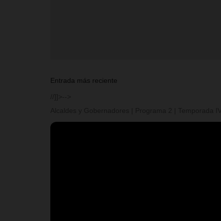
Entrada más reciente
//]]>-->
Alcaldes y Gobernadores | Programa 2 | Temporada I