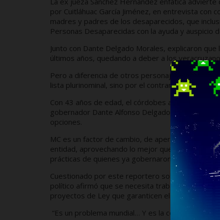
La ex jueza Sánchez Hernández enfática advierte 
por Cuitláhuac García Jiménez, en entrevista con 
madres y padres de los desaparecidos, que inclusi
Personas Desaparecidas con la ayuda y auspicio d
Junto con Dante Delgado Morales, explicaron que l
últimos años, quedando a deber a los veracruzanos, 
Pero a diferencia de otros personajes –hijos de po
lista plurinominal, sino por el contrario, creyó nec
Con 43 años de edad, el córdobes afirmó que quiere
gobernador Dante Alfonso Delgado Rannauro, por
opciones.
MC es un factor de cambio, de apertura a las nuev
entidad, aprovechando lo mejor que tenemos para 
prácticas de quienes ya gobernaron y nos defrau
Cuestionado por este reportero sobre qué hacer pa
político afirmó que se necesita trabajar a favor 
proyectos de Ley que garanticen el cuidado ambie
“Es un problema mundial… Y es la conciencia, el c