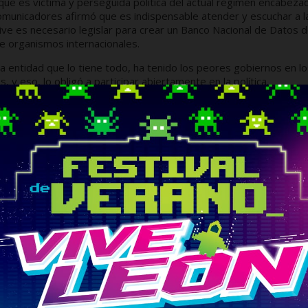
que es víctima y perseguida política del actual régimen encabeza
comunicadores afirmó que es indispensable atender y escuchar a l
ve es necesario legislar para crear un Banco Nacional de Datos 
e organismos internacionales.
a entidad que lo tiene todo, ha tenido los peores gobiernos en l
y eso, lo obligó a participar abiertamente en la política.
líticos también- él no buscó la comodidad que da inscribirse en u
esario caminar y escuchar a la población.
 ser recordado por su aportación al país y no por ser el hijo de
 lo que es momento de buscar entre los ciudadanos, nuevas
as posibilidades de desarrollo, en donde se re-potencialice nues
esforzarnos y construir otro escenario, alejados de las malas
daron como el PRIAN y Morena.
ra garantizar el abasto y preservación del agua en la entidad, e
del medio ambiente y que desde el Senado pugnará por la creación
ntal.
onsumo de tantos hidrocarburos, la explotación del petróleo de