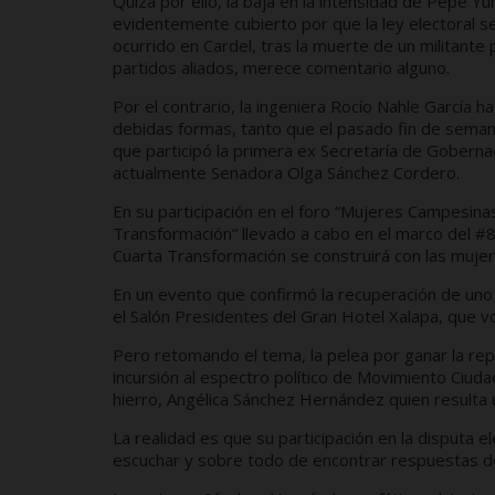
Quizá por ello, la baja en la intensidad de Pepe Y
evidentemente cubierto por que la ley electoral 
ocurrido en Cardel, tras la muerte de un militante 
partidos aliados, merece comentario alguno.
Por el contrario, la ingeniera Rocío Nahle García
debidas formas, tanto que el pasado fin de semana
que participó la primera ex Secretaría de Gobernac
actualmente Senadora Olga Sánchez Cordero.
En su participación en el foro “Mujeres Campesinas
Transformación” llevado a cabo en el marco del #8
Cuarta Transformación se construirá con las mujer
En un evento que confirmó la recuperación de uno d
el Salón Presidentes del Gran Hotel Xalapa, que 
Pero retomando el tema, la pelea por ganar la re
incursión al espectro político de Movimiento Ciu
hierro, Angélica Sánchez Hernández quien resulta u
La realidad es que su participación en la disputa 
escuchar y sobre todo de encontrar respuestas de