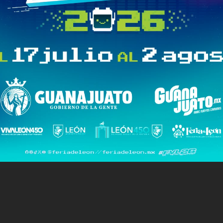
tegración, de reforestación, de cuidado del medio ambiente, te
rboles, hacer muchas cosas a favor de que esto se revierta”,
e comportan los candidatos al Senado, pues ahí es donde habrá 
blemente de ahí salgan, la o el próximo gobernador de Veracruz par