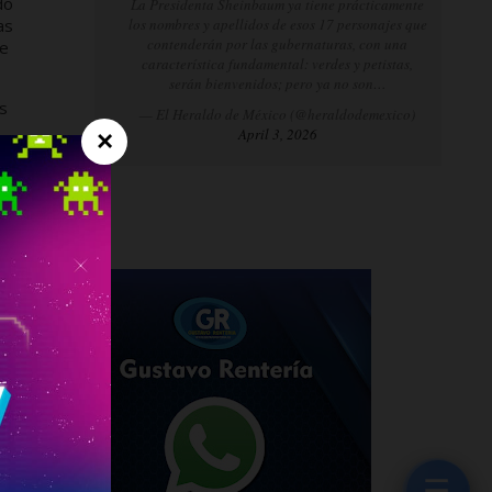
do
La Presidenta Sheinbaum ya tiene prácticamente
as
los nombres y apellidos de esos 17 personajes que
contenderán por las gubernaturas, con una
de
característica fundamental: verdes y petistas,
serán bienvenidos; pero ya no son…
os
— El Heraldo de México (@heraldodemexico)
April 3, 2026
×
na
l ex
tra
l
 de
☰