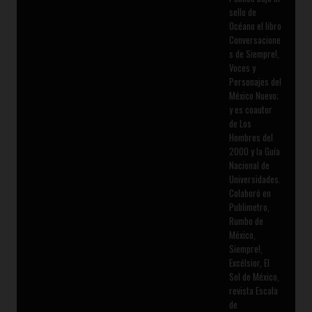
sello de
Océano el libro
Conversacione
s de Siempre!,
Voces y
Personajes del
México Nuevo;
y es coautor
de Los
Hombres del
2000 y la Guía
Nacional de
Universidades.
Colaboró en
Publimetro,
Rumbo de
México,
Siempre!,
Excélsior, El
Sol de México,
revista Escala
de