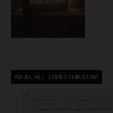
PERSONALIDADES | ENTREVISTA A ENRIQUE GARAY
🛑¿Quieres ver la entrevista con
@quiquegaray
? 👇👇
Click:
https://t.co/bj7t05yOOs
https://t.co/NrsCvK83RJ