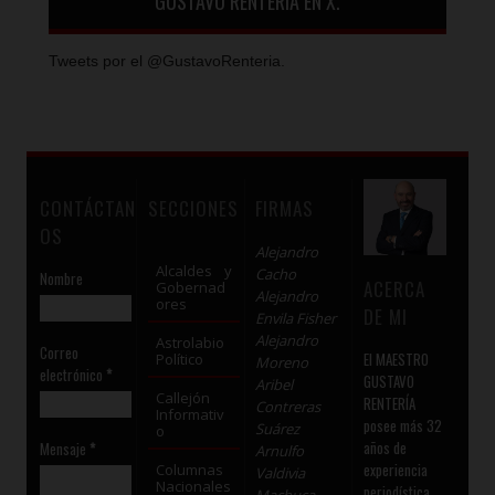
GUSTAVO RENTERÍA EN X.
Tweets por el @GustavoRenteria.
CONTÁCTAN
SECCIONES
FIRMAS
OS
Alejandro
Alcaldes y
Cacho
Nombre
ACERCA
Gobernad
Alejandro
ores
DE MI
Envila Fisher
Alejandro
Astrolabio
Correo
El MAESTRO
Político
Moreno
electrónico
*
GUSTAVO
Aribel
Callejón
RENTERÍA
Contreras
Informativ
posee más 32
Suárez
o
años de
Mensaje
*
Arnulfo
experiencia
Columnas
Valdivia
Nacionales
periodística.
Machuca