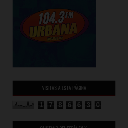
VISITAS A ESTA PÁGINA
1
7
8
6
6
3
0