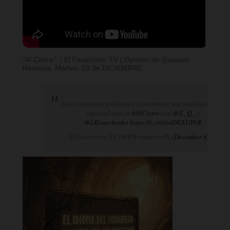
"Al Cierre". | El Financiero TV | Opinión de Gustavo
Rentería. Martes, 03 de DICIEMBRE.
Las coyunturas políticas y económicas son analizadas por
especialistas en
#AlCierre
con
@E_Q_
y
@LKourchenko
.
https://t.co/az4DKEUYbB
— El Financiero TV (@ElFinancieroTv)
December 4, 2024