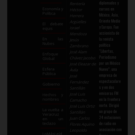
diplomados y
Rentería
cursos en
Economía y
Héctor
Política
México, Asia,
Herrera
Oriente Medio
Argüelles
El debate
y Europa. Fue
Israel
equis
accionista de
Mendoza
la revista
En las
Jesús
Nubes
política
Zambrano
“Libertas,
José Alam
Enfoque
Periodismo
Chávez Jacobo
Global
por un México
José Eleazar de
Nuevo”, una
Esfera
Ávila
Pública
empresa de
José
espectaculare
Fernández
Gobierno
s y en dos
Santillán
emisoras FM
José Luis
Hechos y
en la frontera
nombres
Camacho
norte. Dirigió
José Luis Ortiz
La vuelta a
un grupo de
Santillán
Veracruz
24 estaciones
Juan Carlos
en un
de radio en
teclazo
Flores Aquino
asociación con
Leopoldo
LoMásLeíd