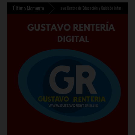
Último Momento
»
Plan Oriente contempla nuevo Centro de Educación y Cuidado Infantil en Chalco
»
Sh