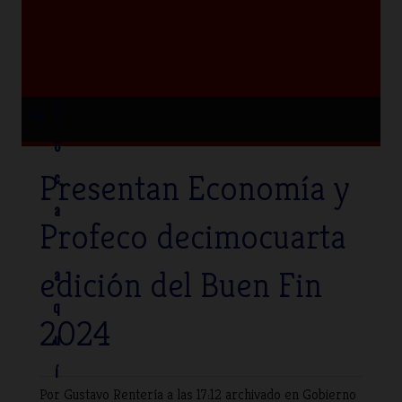
≡
T
o
Presentan Economía y
c
a
Profeco decimocuarta
edición del Buen Fin
a
q
2024
u
í
Por Gustavo Rentería
a las 17:12 archivado en
Gobierno