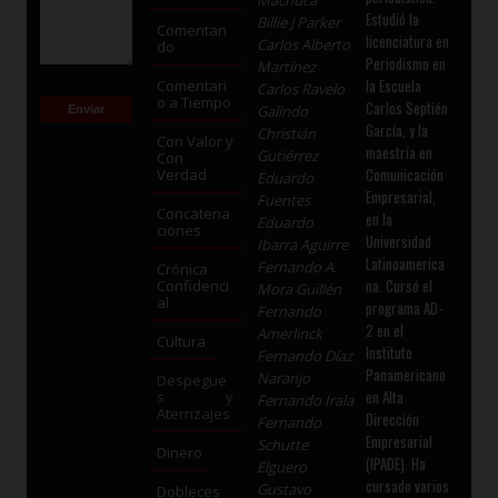
Estudió la
Billie J Parker
Comentan
licenciatura en
Carlos Alberto
do
Periodismo en
Martínez
la Escuela
Comentari
Carlos Ravelo
o a Tiempo
Carlos Septién
Galindo
García, y la
Christián
Con Valor y
maestría en
Gutiérrez
Con
Comunicación
Verdad
Eduardo
Empresarial,
Fuentes
Concatena
en la
Eduardo
ciones
Universidad
Ibarra Aguirre
Latinoamerica
Fernando A.
Crónica
na. Cursó el
Confidenci
Mora Guillén
al
programa AD-
Fernando
2 en el
Amerlinck
Cultura
Instituto
Fernando Díaz
Panamericano
Naranjo
Despegue
en Alta
s y
Fernando Irala
Aterrizajes
Dirección
Fernando
Empresarial
Schutte
Dinero
(IPADE). Ha
Elguero
cursado varios
Gustavo
Dobleces