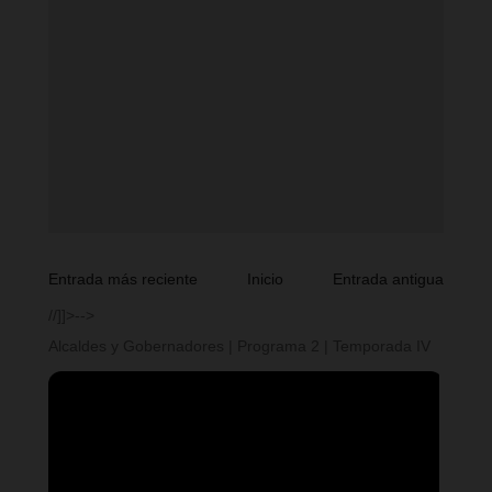
Entrada más reciente
Inicio
Entrada antigua
//]]>-->
Alcaldes y Gobernadores | Programa 2 | Temporada IV