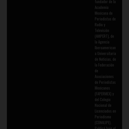
fundador de la
Academia
Mexicana de
Periodistas de
Radio y
Televisión
(AMPERT), de
la Agencia
Iberoamerican
a Universitaria
de Noticias, de
la Federación
de
Asociaciones
de Periodistas
Mexicanos
(FAPERMEX) y
del Colegio
Nacional de
Licenciados en
Periodismo
(CONALIPE).
Publicó bajo el