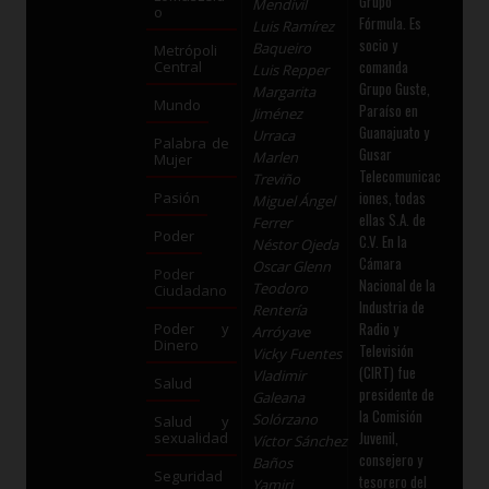
Grupo
Mendívil
o
Fórmula. Es
Luis Ramírez
socio y
Baqueiro
Metrópoli
comanda
Central
Luis Repper
Grupo Guste,
Margarita
Mundo
Paraíso en
Jiménez
Guanajuato y
Urraca
Palabra de
Gusar
Marlen
Mujer
Telecomunicac
Treviño
iones, todas
Pasión
Miguel Ángel
ellas S.A. de
Ferrer
Poder
C.V. En la
Néstor Ojeda
Cámara
Oscar Glenn
Poder
Nacional de la
Teodoro
Ciudadano
Industria de
Rentería
Radio y
Poder y
Arróyave
Dinero
Televisión
Vicky Fuentes
(CIRT) fue
Vladimir
Salud
presidente de
Galeana
la Comisión
Solórzano
Salud y
Juvenil,
sexualidad
Víctor Sánchez
consejero y
Baños
Seguridad
tesorero del
Yamiri