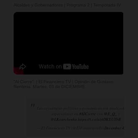
Alcaldes y Gobernadores | Programa 2 | Temporada IV
"Al Cierre". | El Financiero TV | Opinión de Gustavo
Rentería. Martes, 03 de DICIEMBRE.
Las coyunturas políticas y económicas son analizadas por
especialistas en
#AlCierre
con
@E_Q_
y
@LKourchenko
.
https://t.co/az4DKEUYbB
— El Financiero TV (@ElFinancieroTv)
December 4, 2024