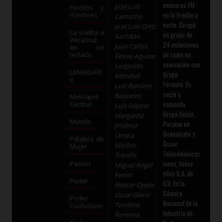
emisoras FM
José Luis
Hechos y
en la frontera
nombres
Camacho
norte. Dirigió
José Luis Ortiz
La vuelta a
un grupo de
Santillán
Veracruz
24 estaciones
Juan Carlos
en un
de radio en
teclazo
Flores Aquino
asociación con
Leopoldo
LoMásLeíd
Grupo
Mendívil
o
Fórmula. Es
Luis Ramírez
socio y
Baqueiro
Metrópoli
comanda
Central
Luis Repper
Grupo Guste,
Margarita
Mundo
Paraíso en
Jiménez
Guanajuato y
Urraca
Palabra de
Gusar
Marlen
Mujer
Telecomunicac
Treviño
iones, todas
Pasión
Miguel Ángel
ellas S.A. de
Ferrer
Poder
C.V. En la
Néstor Ojeda
Cámara
Oscar Glenn
Poder
Nacional de la
Teodoro
Ciudadano
Industria de
Rentería