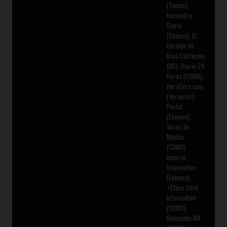
(Tamps),
Encuentro
Diario
(Oaxaca), El
Heraldo de
Baja California
(BC), Diario 24
Horas (CDMX),
HoraCero.com
(Veracruz),
Portal
(Edomex),
Voces de
México
(CDMX),
Imperio
Informativo
(Edomex),
+Claro-Click
Informativo
(CDMX),
Relevante MX