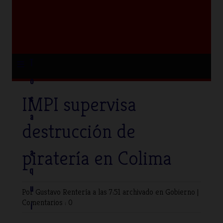
≡
T
o
IMPI supervisa
c
a
destrucción de
piratería en Colima
a
q
u
Por Gustavo Rentería
a las 7:51 archivado en
Gobierno
|
Comentarios : 0
í