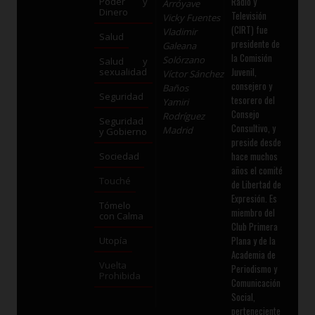
Radio y
Poder y
Arróyave
Dinero
Televisión
Vicky Fuentes
(CIRT) fue
Vladimir
Salud
presidente de
Galeana
la Comisión
Solórzano
Salud y
Juvenil,
sexualidad
Víctor Sánchez
consejero y
Baños
Seguridad
tesorero del
Yamiri
Consejo
Rodríguez
Seguridad
Consultivo, y
Madrid
y Gobierno
preside desde
hace muchos
Sociedad
años el comité
Touché
de Libertad de
Expresión. Es
Tómelo
miembro del
con Calma
Club Primera
Plana y de la
Utopía
Academia de
Vuelta
Periodismo y
Prohibida
Comunicación
Social,
perteneciente