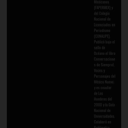
Mexicanos
(FAPERMEX) y
del Colegio
Nacional de
Licenciados en
Periodismo
(CONALIPE).
Publicó bajo el
sello de
Océano el libro
Conversacione
s de Siempre!,
Voces y
Personajes del
México Nuevo;
y es coautor
de Los
Hombres del
2000 y la Guía
Nacional de
Universidades.
Colaboró en
Publimetro,