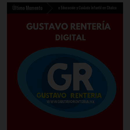
Último Momento
te contempla nuevo Centro de Educación y Cuidado Infantil en Chalco
»
Sheinbaum pres