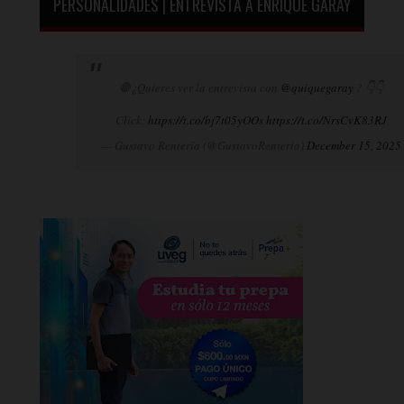
PERSONALIDADES | ENTREVISTA A ENRIQUE GARAY
🛑¿Quieres ver la entrevista con
@quiquegaray
? 👇👇
Click:
https://t.co/bj7t05yOOs
https://t.co/NrsCvK83RJ
— Gustavo Rentería (@GustavoRenteria)
December 15, 2025