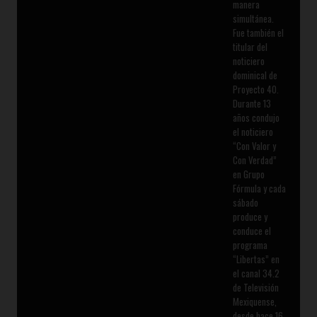
manera
simultánea.
Fue también el
titular del
noticiero
dominical de
Proyecto 40.
Durante 13
años condujo
el noticiero
“Con Valor y
Con Verdad”
en Grupo
Fórmula y cada
sábado
produce y
conduce el
programa
“Libertas” en
el canal 34.2
de Televisión
Mexiquense,
desde hace 16