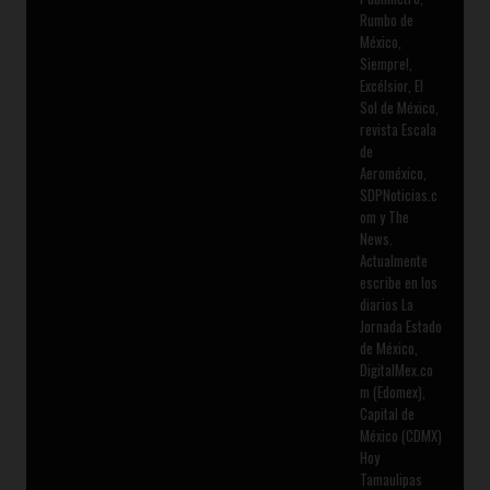
Rumbo de
México,
Siempre!,
Excélsior, El
Sol de México,
revista Escala
de
Aeroméxico,
SDPNoticias.c
om y The
News.
Actualmente
escribe en los
diarios La
Jornada Estado
de México,
DigitalMex.co
m (Edomex),
Capital de
México (CDMX)
Hoy
Tamaulipas