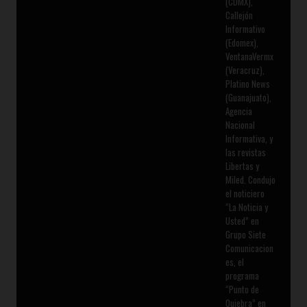
(CDMX),
Callejón
Informativo
(Edomex),
VentanaVermx
(Veracruz),
Platino News
(Guanajuato),
Agencia
Nacional
Informativa, y
las revistas
Libertas y
Miled. Condujo
el noticiero
“La Noticia y
Usted” en
Grupo Siete
Comunicacion
es, el
programa
“Punto de
Quiebra” en