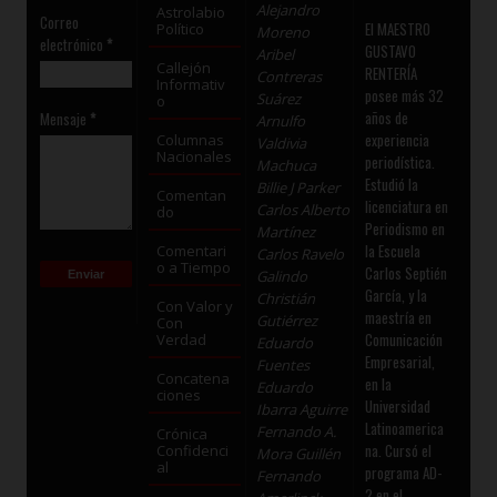
Alejandro
Astrolabio
Correo
El MAESTRO
Político
Moreno
electrónico
*
GUSTAVO
Aribel
Callejón
RENTERÍA
Contreras
Informativ
posee más 32
Suárez
o
años de
Mensaje
*
Arnulfo
experiencia
Columnas
Valdivia
Nacionales
periodística.
Machuca
Estudió la
Billie J Parker
Comentan
licenciatura en
Carlos Alberto
do
Periodismo en
Martínez
la Escuela
Comentari
Carlos Ravelo
o a Tiempo
Carlos Septién
Galindo
García, y la
Christián
Con Valor y
maestría en
Gutiérrez
Con
Comunicación
Verdad
Eduardo
Empresarial,
Fuentes
Concatena
en la
Eduardo
ciones
Universidad
Ibarra Aguirre
Latinoamerica
Fernando A.
Crónica
na. Cursó el
Confidenci
Mora Guillén
al
programa AD-
Fernando
2 en el