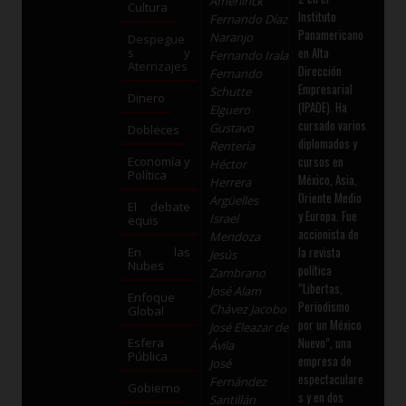
Amerlinck
Cultura
Instituto
Fernando Díaz
Panamericano
Naranjo
Despegue
en Alta
s y
Fernando Irala
Aterrizajes
Dirección
Fernando
Empresarial
Schutte
Dinero
(IPADE). Ha
Elguero
cursado varios
Gustavo
Dobleces
diplomados y
Rentería
cursos en
Economía y
Héctor
Política
México, Asia,
Herrera
Oriente Medio
Argüelles
El debate
y Europa. Fue
Israel
equis
accionista de
Mendoza
la revista
En las
Jesús
Nubes
política
Zambrano
“Libertas,
José Alam
Enfoque
Periodismo
Chávez Jacobo
Global
por un México
José Eleazar de
Nuevo”, una
Esfera
Ávila
Pública
empresa de
José
espectaculare
Fernández
Gobierno
s y en dos
Santillán