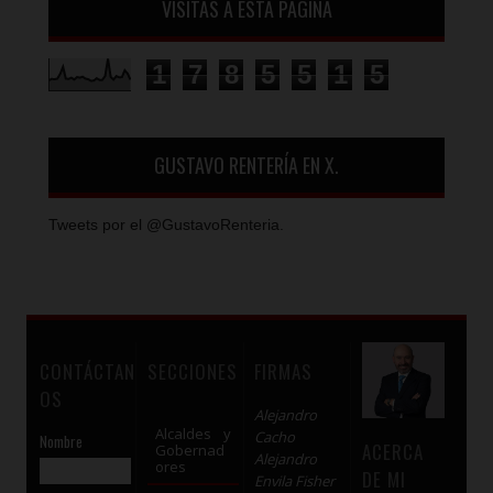
VISITAS A ESTA PÁGINA
1
7
8
5
5
1
5
GUSTAVO RENTERÍA EN X.
Tweets por el @GustavoRenteria.
CONTÁCTAN
SECCIONES
FIRMAS
OS
Alejandro
Alcaldes y
Cacho
Nombre
ACERCA
Gobernad
Alejandro
ores
DE MI
Envila Fisher