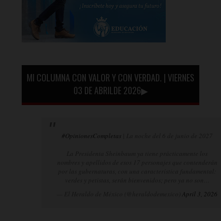
MI COLUMNA CON VALOR Y CON VERDAD. | VIERNES
03 DE ABRILDE 2026▶
#OpinionesCompletas
| La noche del 6 de junio de 2027
La Presidenta Sheinbaum ya tiene prácticamente los
nombres y apellidos de esos 17 personajes que contenderán
por las gubernaturas, con una característica fundamental:
verdes y petistas, serán bienvenidos; pero ya no son…
— El Heraldo de México (@heraldodemexico)
April 3, 2026