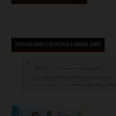
PERSONALIDADES | ENTREVISTA A ENRIQUE GARAY
🛑¿Quieres ver la entrevista con
@quiquegaray
? 👇👇
Click:
https://t.co/bj7t05yOOs
https://t.co/NrsCvK83RJ
— Gustavo Rentería (@GustavoRenteria)
December 15, 2025