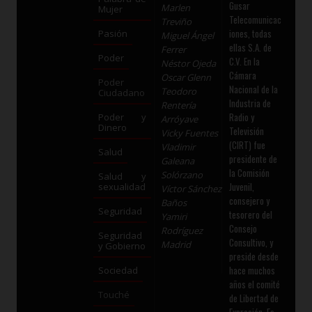
Gusar
Marlen
Mujer
Telecomunicac
Treviño
iones, todas
Pasión
Miguel Ángel
ellas S.A. de
Ferrer
Poder
C.V. En la
Néstor Ojeda
Cámara
Oscar Glenn
Poder
Nacional de la
Teodoro
Ciudadano
Industria de
Rentería
Radio y
Poder y
Arróyave
Dinero
Televisión
Vicky Fuentes
(CIRT) fue
Vladimir
Salud
presidente de
Galeana
la Comisión
Solórzano
Salud y
Juvenil,
sexualidad
Víctor Sánchez
consejero y
Baños
Seguridad
tesorero del
Yamiri
Consejo
Rodríguez
Seguridad
Consultivo, y
Madrid
y Gobierno
preside desde
hace muchos
Sociedad
años el comité
Touché
de Libertad de