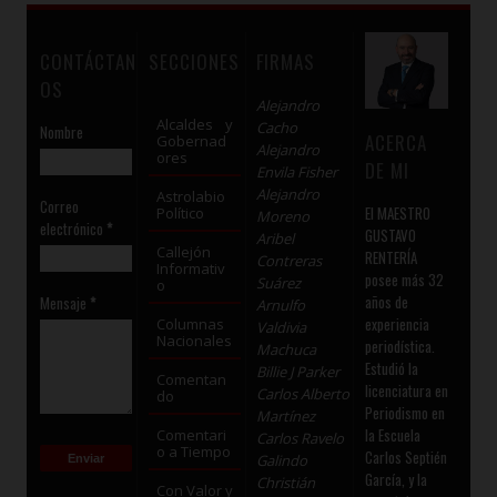
CONTÁCTAN
SECCIONES
FIRMAS
OS
Alejandro
Alcaldes y
Cacho
Nombre
ACERCA
Gobernad
Alejandro
ores
DE MI
Envila Fisher
Alejandro
Astrolabio
Correo
El MAESTRO
Político
Moreno
electrónico
*
GUSTAVO
Aribel
Callejón
RENTERÍA
Contreras
Informativ
posee más 32
Suárez
o
años de
Mensaje
*
Arnulfo
experiencia
Columnas
Valdivia
Nacionales
periodística.
Machuca
Estudió la
Billie J Parker
Comentan
licenciatura en
Carlos Alberto
do
Periodismo en
Martínez
la Escuela
Comentari
Carlos Ravelo
o a Tiempo
Carlos Septién
Galindo
García, y la
Christián
Con Valor y