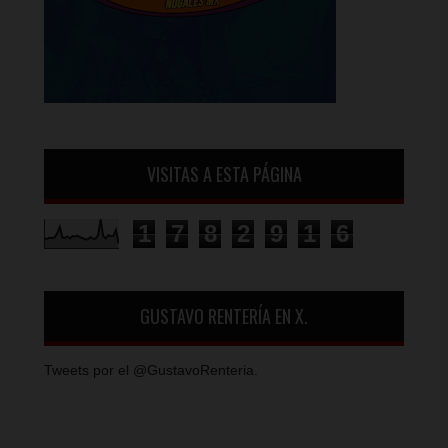
VISITAS A ESTA PÁGINA
1
7
8
2
9
1
6
GUSTAVO RENTERÍA EN X.
Tweets por el @GustavoRenteria.