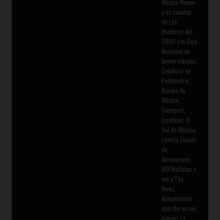
México Nuevo;
y es coautor
de Los
Hombres del
2000 y la Guía
Nacional de
Universidades.
Colaboró en
Publimetro,
Rumbo de
México,
Siempre!,
Excélsior, El
Sol de México,
revista Escala
de
Aeroméxico,
SDPNoticias.c
om y The
News.
Actualmente
escribe en los
diarios La