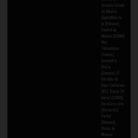
Jornada Estado
de México,
DigitalMex.co
m (Edomex),
Capital de
México (CDMX)
Hoy
Tamaulipas
(Tamps),
Encuentro
Diario
(Oaxaca), El
Heraldo de
Baja California
(BC), Diario 24
Horas (CDMX),
HoraCero.com
(Veracruz),
Portal
(Edomex),
Voces de
México