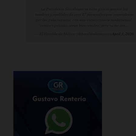
La Presidenta Sheinbaum ya tiene prácticamente los
nombres y apellidos de esos 17 personajes que contenderán
por las gubernaturas, con una característica fundamental:
verdes y petistas, serán bienvenidos; pero ya no son…
— El Heraldo de México (@heraldodemexico)
April 3, 2026