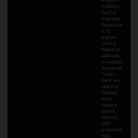
el noticiero
“La Noticia y
Usted” en
Grupo Siete
Comunicacion
es, el
programa
“Punto de
Quiebra” en
Cablevisión,
co-conductor
del programa
“Frente a
Frente” en el
canal 13 de
Televisión
Azteca;
también el
noticiero
“México al
Habla”,
producido por
Radio