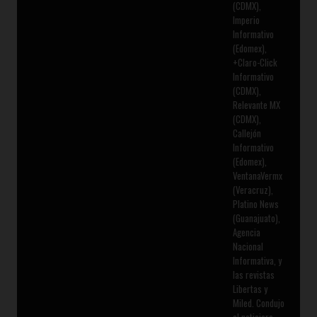
(CDMX),
Imperio
Informativo
(Edomex),
+Claro-Click
Informativo
(CDMX),
Relevante MX
(CDMX),
Callejón
Informativo
(Edomex),
VentanaVermx
(Veracruz),
Platino News
(Guanajuato),
Agencia
Nacional
Informativa, y
las revistas
Libertas y
Miled. Condujo