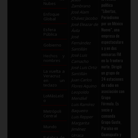
Nubes
política
Zambrano
“Libertas,
José Alam
Enfoque
Periodismo
Chávez Jacobo
Global
por un México
José Eleazar de
Nuevo”, una
Esfera
Ávila
Pública
empresa de
José
espectaculare
Fernández
Gobierno
s y en dos
Santillán
emisoras FM
José Luis
Hechos y
en la frontera
nombres
Camacho
norte. Dirigió
José Luis Ortiz
La vuelta a
un grupo de
Santillán
Veracruz
24 estaciones
Juan Carlos
en un
de radio en
teclazo
Flores Aquino
asociación con
Leopoldo
LoMásLeíd
Grupo
Mendívil
o
Fórmula. Es
Luis Ramírez
socio y
Baqueiro
Metrópoli
comanda
Central
Luis Repper
Grupo Guste,
Margarita
Mundo
Paraíso en
Jiménez
Guanajuato y
Urraca
Palabra de