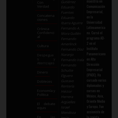
maestría en
Gutiérrez
Con
Comunicación
Verdad
Eduardo
Empresarial,
Fuentes
Concatena
en la
Eduardo
ciones
Universidad
Ibarra Aguirre
Latinoamerica
Fernando A.
Crónica
na. Cursó el
Confidenci
Mora Guillén
al
programa AD-
Fernando
2 en el
Amerlinck
Cultura
Instituto
Fernando Díaz
Panamericano
Naranjo
Despegue
en Alta
s y
Fernando Irala
Aterrizajes
Dirección
Fernando
Empresarial
Schutte
Dinero
(IPADE). Ha
Elguero
cursado varios
Gustavo
Dobleces
diplomados y
Rentería
cursos en
Economía y
Héctor
Política
México, Asia,
Herrera
Oriente Medio
Argüelles
El debate
y Europa. Fue
Israel
equis
accionista de
Mendoza
la revista
En las
Jesús