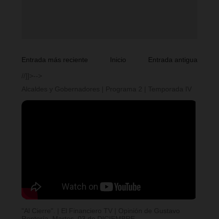
Entrada más reciente
Inicio
Entrada antigua
//]]>-->
Alcaldes y Gobernadores | Programa 2 | Temporada IV
"Al Cierre". | El Financiero TV | Opinión de Gustavo
Rentería. Martes, 03 de DICIEMBRE.