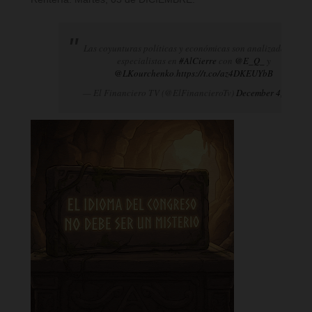
Las coyunturas políticas y económicas son analizadas por
especialistas en
#AlCierre
con
@E_Q_
y
@LKourchenko
.
https://t.co/az4DKEUYbB
— El Financiero TV (@ElFinancieroTv)
December 4, 2024