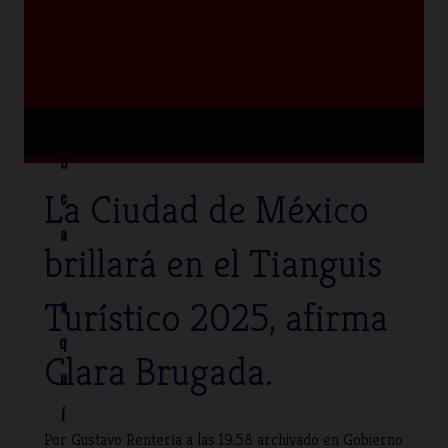
≡
T
o
La Ciudad de México
c
a
brillará en el Tianguis
Turístico 2025, afirma
a
q
Clara Brugada.
u
í
Por Gustavo Rentería
a las 19:58 archivado en
Gobierno