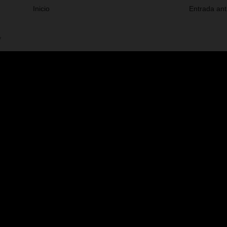
Inicio
Entrada ant
V