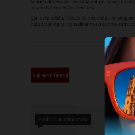
sanción deberá ser revisada por personas, no po
impuestos con estas medidas.
Con esta acción, México se posiciona a la vanguar
del sector digital, consolidando un cambio estructu
Te puede interesar
Publicar un comentario