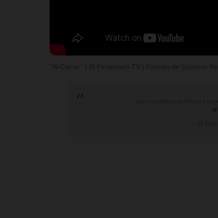
"Al Cierre". | El Financiero TV | Opinión de Gustavo 
Las coyunturas políticas y eco
@
— El Fina