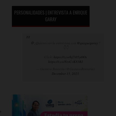
PERSONALIDADES | ENTREVISTA A ENRIQUE
GARAY
🛑¿Quieres ver la entrevista con
@quiquegaray
?
👇👇
Click:
https://t.co/bj7t05yOOs
https://t.co/NrsCvK83RJ
— Gustavo Rentería (@GustavoRenteria)
December 15, 2025
e