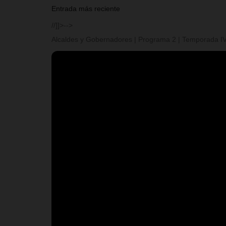
Entrada más reciente
//]]>-->
Alcaldes y Gobernadores | Programa 2 | Temporada I