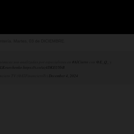
Rentería. Martes, 03 de DICIEMBRE.
nómicas son analizadas por especialistas en
#AlCierre
con
@E_Q_
y
LKourchenko
.
https://t.co/az4DKEUYbB
nciero TV (@ElFinancieroTv)
December 4, 2024