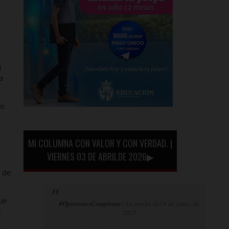
l
a
so
MI COLUMNA CON VALOR Y CON VERDAD. |
VIERNES 03 DE ABRILDE 2026▶
a de
ue
#OpinionesCompletas
| La noche del 6 de junio de
.
2027