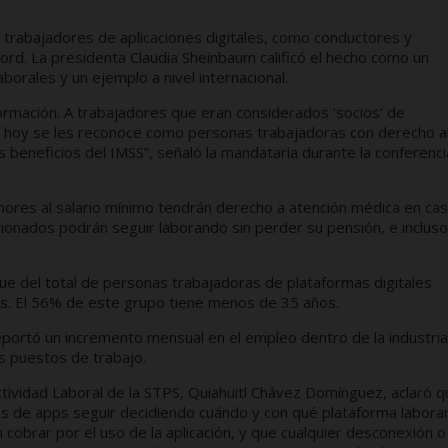
y trabajadores de aplicaciones digitales, como conductores y
écord. La presidenta Claudia Sheinbaum calificó el hecho como un
aborales y un ejemplo a nivel internacional.
ormación. A trabajadores que eran considerados ‘socios’ de
, hoy se les reconoce como personas trabajadoras con derecho a
s beneficios del IMSS”, señaló la mandataria durante la conferenci
ores al salario mínimo tendrán derecho a atención médica en ca
ionados podrán seguir laborando sin perder su pensión, e incluso
ue del total de personas trabajadoras de plataformas digitales
s. El 56% de este grupo tiene menos de 35 años.
eportó un incremento mensual en el empleo dentro de la industri
os puestos de trabajo.
tividad Laboral de la STPS, Quiahuitl Chávez Domínguez, aclaró q
es de apps seguir decidiendo cuándo y con qué plataforma laborar
obrar por el uso de la aplicación, y que cualquier desconexión o