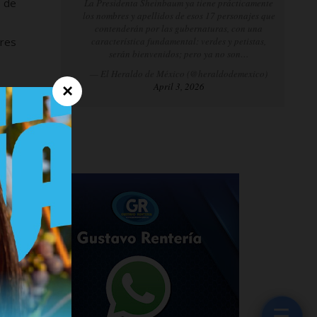
o de
La Presidenta Sheinbaum ya tiene prácticamente
los nombres y apellidos de esos 17 personajes que
contenderán por las gubernaturas, con una
ores
característica fundamental: verdes y petistas,
serán bienvenidos; pero ya no son…
— El Heraldo de México (@heraldodemexico)
April 3, 2026
×
☰