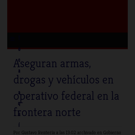
≡
T
o
Aseguran armas,
c
a
drogas y vehículos en
operativo federal en la
a
q
frontera norte
u
í
Por Gustavo Rentería
a las 13:02 archivado en
Gobierno