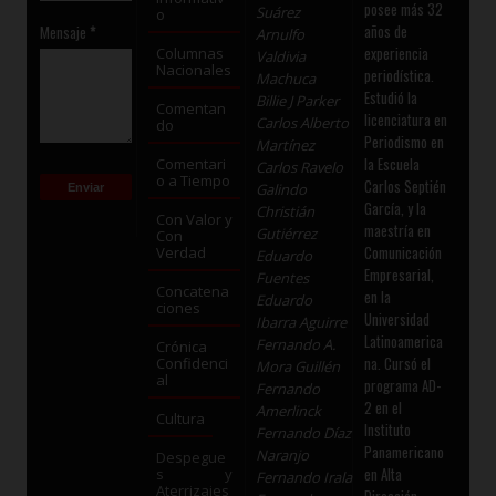
posee más 32
Suárez
o
años de
Mensaje
*
Arnulfo
experiencia
Columnas
Valdivia
Nacionales
periodística.
Machuca
Estudió la
Billie J Parker
Comentan
licenciatura en
Carlos Alberto
do
Periodismo en
Martínez
la Escuela
Comentari
Carlos Ravelo
o a Tiempo
Carlos Septién
Galindo
García, y la
Christián
Con Valor y
maestría en
Gutiérrez
Con
Comunicación
Verdad
Eduardo
Empresarial,
Fuentes
Concatena
en la
Eduardo
ciones
Universidad
Ibarra Aguirre
Latinoamerica
Fernando A.
Crónica
na. Cursó el
Confidenci
Mora Guillén
al
programa AD-
Fernando
2 en el
Amerlinck
Cultura
Instituto
Fernando Díaz
Panamericano
Naranjo
Despegue
en Alta
s y
Fernando Irala
Aterrizajes
Dirección