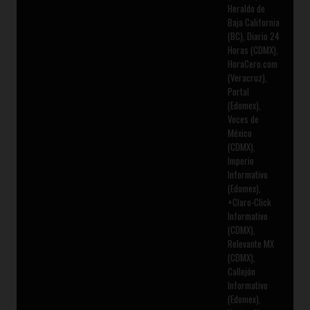
Heraldo de
Baja California
(BC), Diario 24
Horas (CDMX),
HoraCero.com
(Veracruz),
Portal
(Edomex),
Voces de
México
(CDMX),
Imperio
Informativo
(Edomex),
+Claro-Click
Informativo
(CDMX),
Relevante MX
(CDMX),
Callejón
Informativo
(Edomex),