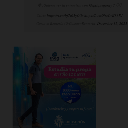
🛑¿Quieres ver la entrevista con
@quiquegaray
? 👇👇
Click:
https://t.co/bj7t05yOOs
https://t.co/NrsCvK83RJ
— Gustavo Rentería (@GustavoRenteria)
December 15, 2025