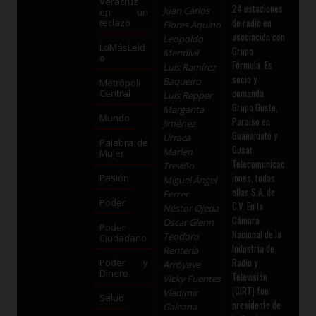
Veracruz
24 estaciones
Juan Carlos
en un
de radio en
teclazo
Flores Aquino
asociación con
Leopoldo
LoMásLeíd
Grupo
Mendívil
o
Fórmula. Es
Luis Ramírez
socio y
Baqueiro
Metrópoli
comanda
Central
Luis Repper
Grupo Guste,
Margarita
Mundo
Paraíso en
Jiménez
Guanajuato y
Urraca
Palabra de
Gusar
Marlen
Mujer
Telecomunicac
Treviño
iones, todas
Pasión
Miguel Ángel
ellas S.A. de
Ferrer
Poder
C.V. En la
Néstor Ojeda
Cámara
Oscar Glenn
Poder
Nacional de la
Teodoro
Ciudadano
Industria de
Rentería
Radio y
Poder y
Arróyave
Dinero
Televisión
Vicky Fuentes
(CIRT) fue
Vladimir
Salud
presidente de
Galeana