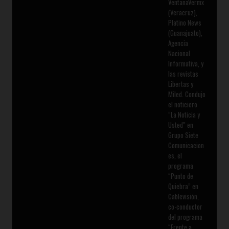
VentanaVermx
(Veracruz),
Platino News
(Guanajuato),
Agencia
Nacional
Informativa, y
las revistas
Libertas y
Miled. Condujo
el noticiero
“La Noticia y
Usted” en
Grupo Siete
Comunicacion
es, el
programa
“Punto de
Quiebra” en
Cablevisión,
co-conductor
del programa
“Frente a