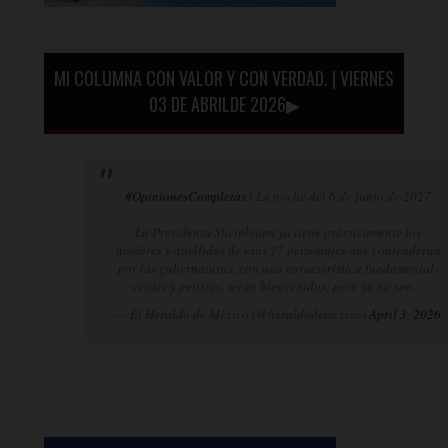
MI COLUMNA CON VALOR Y CON VERDAD. | VIERNES
03 DE ABRILDE 2026▶
#OpinionesCompletas
| La noche del 6 de junio de 2027
La Presidenta Sheinbaum ya tiene prácticamente los
nombres y apellidos de esos 17 personajes que contenderán
por las gubernaturas, con una característica fundamental:
verdes y petistas, serán bienvenidos; pero ya no son…
— El Heraldo de México (@heraldodemexico)
April 3, 2026