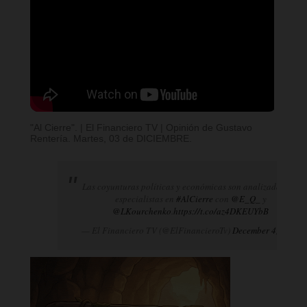
"Al Cierre". | El Financiero TV | Opinión de Gustavo
Rentería. Martes, 03 de DICIEMBRE.
Las coyunturas políticas y económicas son analizadas por
especialistas en
#AlCierre
con
@E_Q_
y
@LKourchenko
.
https://t.co/az4DKEUYbB
— El Financiero TV (@ElFinancieroTv)
December 4, 2024