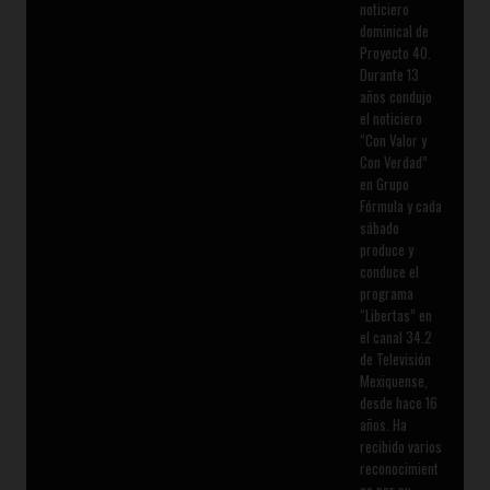
noticiero
dominical de
Proyecto 40.
Durante 13
años condujo
el noticiero
“Con Valor y
Con Verdad”
en Grupo
Fórmula y cada
sábado
produce y
conduce el
programa
“Libertas” en
el canal 34.2
de Televisión
Mexiquense,
desde hace 16
años. Ha
recibido varios
reconocimient
os por su