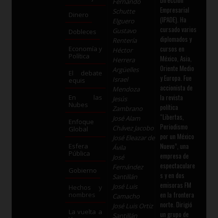
Fernando
Empresarial
Schutte
Dinero
(IPADE). Ha
Elguero
cursado varios
Gustavo
Dobleces
diplomados y
Rentería
cursos en
Economía y
Héctor
Política
México, Asia,
Herrera
Oriente Medio
Argüelles
El debate
y Europa. Fue
Israel
equis
accionista de
Mendoza
la revista
En las
Jesús
Nubes
política
Zambrano
“Libertas,
José Alam
Enfoque
Periodismo
Chávez Jacobo
Global
por un México
José Eleazar de
Nuevo”, una
Esfera
Ávila
Pública
empresa de
José
espectaculare
Fernández
Gobierno
s y en dos
Santillán
emisoras FM
José Luis
Hechos y
en la frontera
nombres
Camacho
norte. Dirigió
José Luis Ortiz
La vuelta a
un grupo de
Santillán