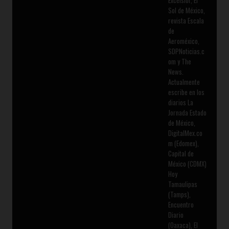
Sol de México,
revista Escala
de
Aeroméxico,
SDPNoticias.c
om y The
News.
Actualmente
escribe en los
diarios La
Jornada Estado
de México,
DigitalMex.co
m (Edomex),
Capital de
México (CDMX)
Hoy
Tamaulipas
(Tamps),
Encuentro
Diario
(Oaxaca), El