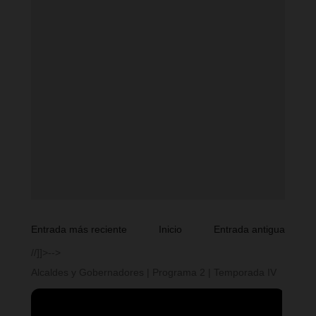
Entrada más reciente
Inicio
Entrada antigua
//]]>-->
Alcaldes y Gobernadores | Programa 2 | Temporada IV