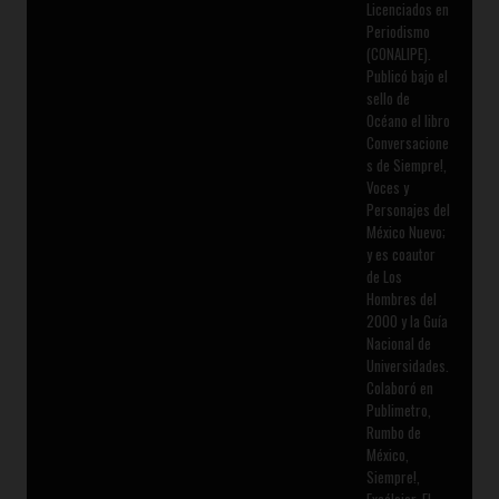
Licenciados en
Periodismo
(CONALIPE).
Publicó bajo el
sello de
Océano el libro
Conversacione
s de Siempre!,
Voces y
Personajes del
México Nuevo;
y es coautor
de Los
Hombres del
2000 y la Guía
Nacional de
Universidades.
Colaboró en
Publimetro,
Rumbo de
México,
Siempre!,
Excélsior, El