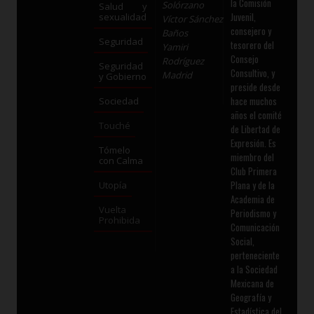
la Comisión
Solórzano
Salud y
Juvenil,
sexualidad
Víctor Sánchez
consejero y
Baños
Seguridad
tesorero del
Yamiri
Consejo
Rodríguez
Seguridad
Consultivo, y
Madrid
y Gobierno
preside desde
hace muchos
Sociedad
años el comité
Touché
de Libertad de
Expresión. Es
Tómelo
miembro del
con Calma
Club Primera
Plana y de la
Utopía
Academia de
Vuelta
Periodismo y
Prohibida
Comunicación
Social,
perteneciente
a la Sociedad
Mexicana de
Geografía y
Estadística del