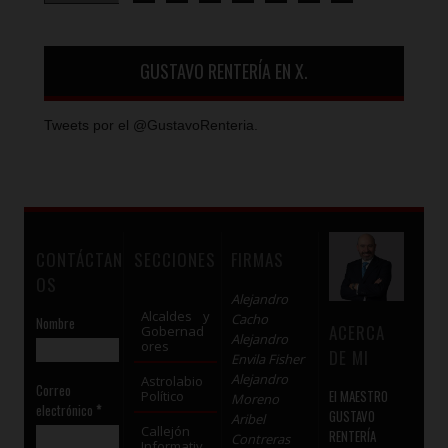
GUSTAVO RENTERÍA EN X.
Tweets por el @GustavoRenteria.
CONTÁCTAN
SECCIONES
FIRMAS
OS
Alejandro
Alcaldes y
Cacho
Nombre
ACERCA
Gobernad
Alejandro
ores
DE MI
Envila Fisher
Alejandro
Astrolabio
Correo
El MAESTRO
Político
Moreno
electrónico
*
GUSTAVO
Aribel
Callejón
RENTERÍA
Contreras
Informativ