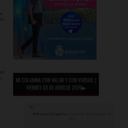
re
as,
dad
o,
MI COLUMNA CON VALOR Y CON VERDAD. |
VIERNES 03 DE ABRILDE 2026▶
#OpinionesCompletas
| La noche del 6 de junio de
2027