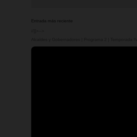
Entrada más reciente
//]]>-->
Alcaldes y Gobernadores | Programa 2 | Temporada I