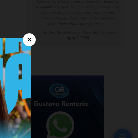
La Presidenta Sheinbaum ya tiene prácticamente
los nombres y apellidos de esos 17 personajes que
contenderán por las gubernaturas, con una
característica fundamental: verdes y petistas,
serán bienvenidos; pero ya no son…
— El Heraldo de México (@heraldodemexico)
April 3, 2026
×
.
e
s,
,
☰