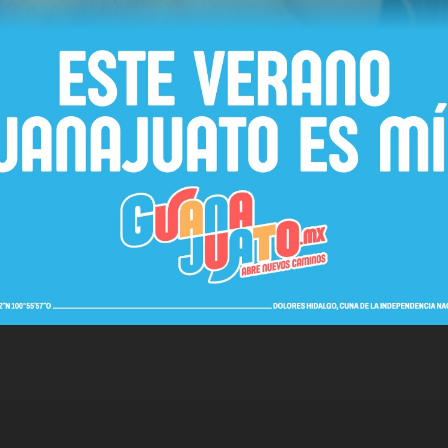
lo con blindaje artesanal y dos fusiles Barrett.
ozocolco, se localizaron dos artefactos explosivos, los cuales
es forman parte de los cuatro ejes de la Estrategia Nacional de
a Guardia Nacional, fortalecimiento de la inteligencia e investigaci