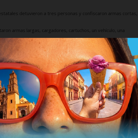
estatales detuvieron a tres personas y confiscaron armas cortas,
taron armas largas, cargadores, cartuchos, un vehículo, una
rsonas con armas largas, cartuchos, chalecos tácticos y drogas
lizaron cateos en 10 inmuebles que derivaron en la detención d
rogas, equipos de comunicación y vehículos.
seguraron nueve armas largas, 54 cargadores, más de mil cartucho
on detenidas dos personas con armas largas, cartuchos, cargadores
en Cosalá, el Ejército localizó dos centros de acopio de sustancias
segurando 530 litros de precursores con un valor estimado en 10
etuvieron a una persona, asegurando un arma larga, un
na y un vehículo con reporte de robo.