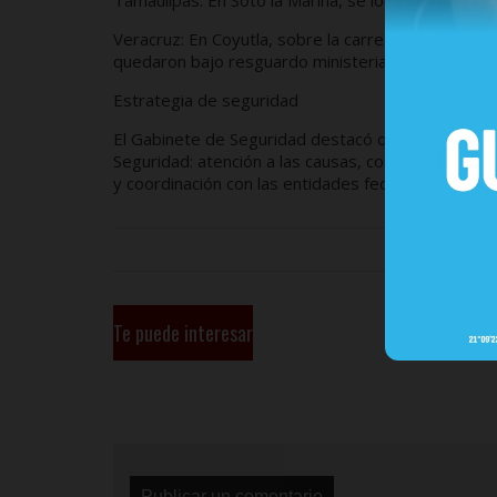
Tamaulipas: En Soto la Marina, se localizó un vehícu
Veracruz: En Coyutla, sobre la carretera Ramal a Z
quedaron bajo resguardo ministerial.
Estrategia de seguridad
El Gabinete de Seguridad destacó que estas accion
Seguridad: atención a las causas, consolidación de l
y coordinación con las entidades federativas.
Te puede interesar
Publicar un comentario