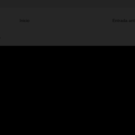
Inicio
Entrada ant
V