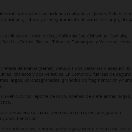
informó sobre diversas acciones realizadas el jueves 2 de octub
 detenciones, cateos y el aseguramiento de armas de fuego, drog
s se llevaron a cabo en Baja California Sur, Chihuahua, Coahuila,
 San Luis Potosí, Sinaloa, Tabasco, Tamaulipas y Veracruz, como
 Secretaría de Marina (Semar) detuvo a dos personas y aseguró 48
útiles, chalecos y dos vehículos. En Comondú, fuerzas de seguri
rmas largas, un lanzagranadas, granadas de fragmentación y hum
s.
zó un vehículo con reporte de robo, además de siete armas largas,
ctico.
Estatal detuvieron a cuatro personas en un cateo, asegurando
a y documentación.
 la detención de una persona y el aseguramiento de un arma corta,