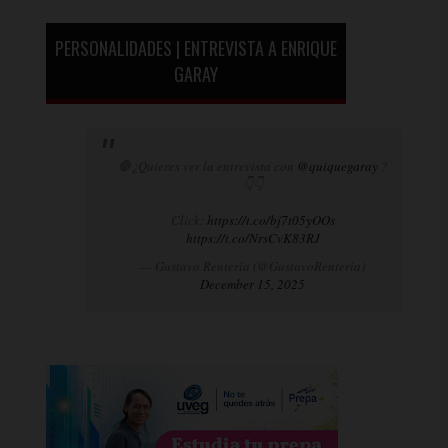
PERSONALIDADES | ENTREVISTA A ENRIQUE
GARAY
🛑¿Quieres ver la entrevista con
@quiquegaray
?
👇👇
Click:
https://t.co/bj7t05yOOs
https://t.co/NrsCvK83RJ
— Gustavo Rentería (@GustavoRenteria)
December 15, 2025