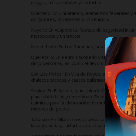
drogas, tres vehículos y cartuchos.
Guerrero: En Zihuatanejo, elementos federales y 
cargadores, municiones y un vehículo.
Nayarit: En Acaponeta, fuerzas de seguridad incau
motocicleta y un tractor.
Nuevo León: En Los Ramones, se detuvo a nueve pe
Querétaro: En Pedro Escobedo y Huimilpan, se rea
cinco personas, así como el decomiso de armas, d
San Luis Potosí: En Villa de Reyes, autoridades a
chalecos tácticos y cascos balísticos.
Sinaloa: En El Salado, municipio de Culiacán, fuer
placas balísticas y un vehículo. En otro operativo 
químicas para la elaboración de metanfetamina, a
millones de pesos.
Tabasco: En Villahermosa, fuerzas de seguridad d
lanzagranadas, cartuchos, marihuana, metanfetami