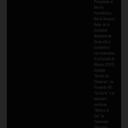
Pergamino al
Mérito
Periodístico
Mario Vázquez
Raña, de la
Sociedad
Mexicana de
Geografía y
Estadística
correspondien
te al Estado de
México (2019).
Condujo
"Desde las
Cámaras”, en
Proyecto 40;
“En Corto” y el
noticiero
nocturno
“México al
Día” en
Televisión
Educativa.