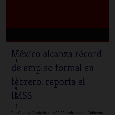
≡
T
o
México alcanza récord
c
a
de empleo formal en
febrero, reporta el
a
q
IMSS
u
í
Por Gustavo Rentería
a las 13:23 archivado en
Gobierno