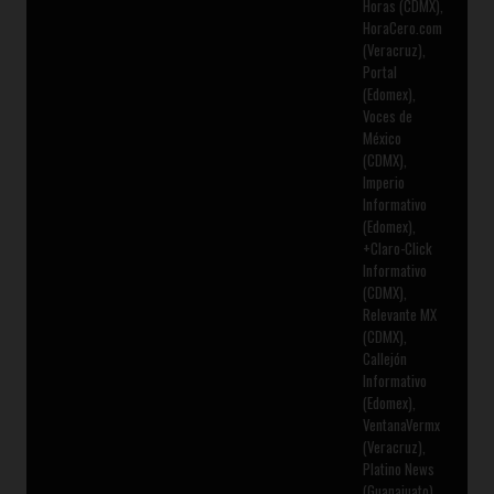
Horas (CDMX),
HoraCero.com
(Veracruz),
Portal
(Edomex),
Voces de
México
(CDMX),
Imperio
Informativo
(Edomex),
+Claro-Click
Informativo
(CDMX),
Relevante MX
(CDMX),
Callejón
Informativo
(Edomex),
VentanaVermx
(Veracruz),
Platino News
(Guanajuato),