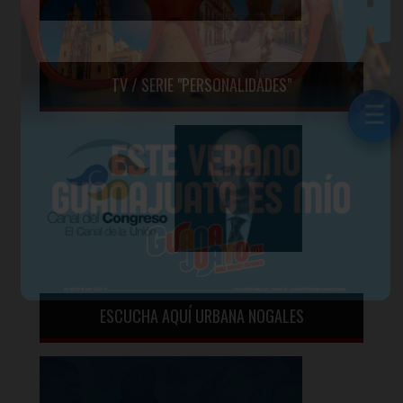
TV / SERIE "PERSONALIDADES"
☰
☰
ESCUCHA AQUÍ URBANA NOGALES