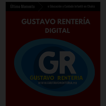
Último Momento
e contempla nuevo Centro de Educación y Cuidado Infantil en Chalco
»
Sheinbaum prese