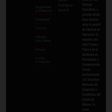
Consejo
Rodríguez
Seguridad
Consultivo, y
Madrid
y Gobierno
preside desde
hace muchos
Sociedad
años el comité
Touché
de Libertad de
Expresión. Es
Tómelo
miembro del
con Calma
Club Primera
Plana y de la
Utopía
Academia de
Vuelta
Periodismo y
Prohibida
Comunicación
Social,
perteneciente
a la Sociedad
Mexicana de
Geografía y
Estadística del
Estado de
México. Es
socio