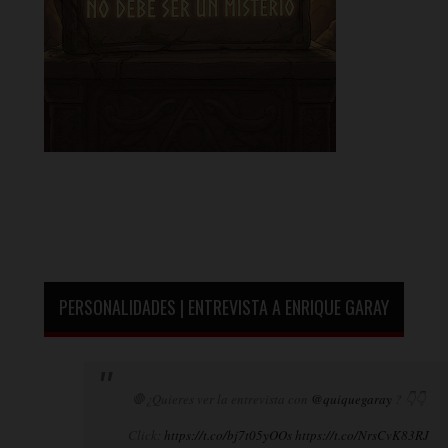
PERSONALIDADES | ENTREVISTA A ENRIQUE GARAY
🛑¿Quieres ver la entrevista con
@quiquegaray
? 👇👇
Click:
https://t.co/bj7t05yOOs
https://t.co/NrsCvK83RJ