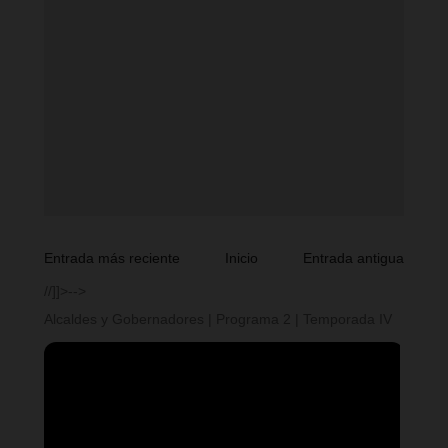
Entrada más reciente
Inicio
Entrada antigua
//]]>-->
Alcaldes y Gobernadores | Programa 2 | Temporada IV