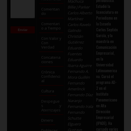
periodística.
Machuca
Estudió la
Billie J Parker
Comentan
licenciatura en
Carlos Alberto
do
Periodismo en
Martínez
la Escuela
Comentari
Carlos Ravelo
o a Tiempo
Carlos Septién
Galindo
García, y la
Christián
Con Valor y
maestría en
Gutiérrez
Con
Comunicación
Verdad
Eduardo
Empresarial,
Fuentes
Concatena
en la
Eduardo
ciones
Universidad
Ibarra Aguirre
Latinoamerica
Fernando A.
Crónica
na. Cursó el
Confidenci
Mora Guillén
al
programa AD-
Fernando
2 en el
Amerlinck
Cultura
Instituto
Fernando Díaz
Panamericano
Naranjo
Despegue
en Alta
s y
Fernando Irala
Aterrizajes
Dirección
Fernando
Empresarial
Schutte
Dinero
(IPADE). Ha
Elguero
cursado varios
Gustavo
Dobleces