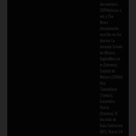
Aeroméxico,
SDPNoticias.c
om y The
News.
Actualmente
escribe en los
diarios La
Jornada Estado
de México,
DigitalMex.co
m (Edomex),
Capital de
México (CDMX)
Hoy
Tamaulipas
(Tamps),
Encuentro
Diario
(Oaxaca), El
Heraldo de
Baja California
(BC), Diario 24