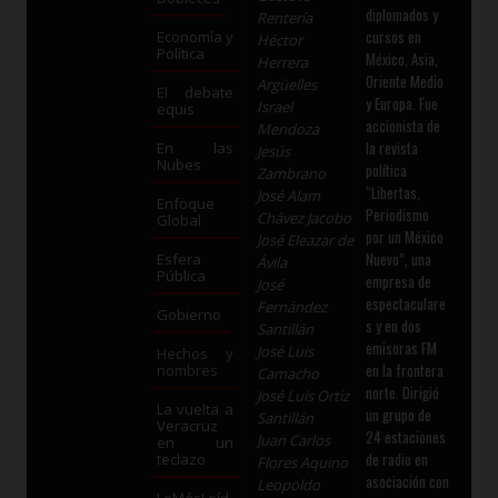
diplomados y
Rentería
cursos en
Economía y
Héctor
Política
México, Asia,
Herrera
Oriente Medio
Argüelles
El debate
y Europa. Fue
Israel
equis
accionista de
Mendoza
la revista
En las
Jesús
Nubes
política
Zambrano
“Libertas,
José Alam
Enfoque
Periodismo
Chávez Jacobo
Global
por un México
José Eleazar de
Nuevo”, una
Esfera
Ávila
Pública
empresa de
José
espectaculare
Fernández
Gobierno
s y en dos
Santillán
emisoras FM
José Luis
Hechos y
en la frontera
nombres
Camacho
norte. Dirigió
José Luis Ortiz
La vuelta a
un grupo de
Santillán
Veracruz
24 estaciones
Juan Carlos
en un
de radio en
teclazo
Flores Aquino
asociación con
Leopoldo
LoMásLeíd