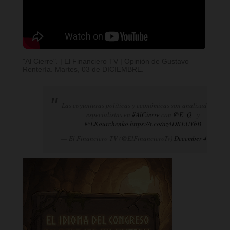
"Al Cierre". | El Financiero TV | Opinión de Gustavo
Rentería. Martes, 03 de DICIEMBRE.
Las coyunturas políticas y económicas son analizadas por
especialistas en
#AlCierre
con
@E_Q_
y
@LKourchenko
.
https://t.co/az4DKEUYbB
— El Financiero TV (@ElFinancieroTv)
December 4, 2024