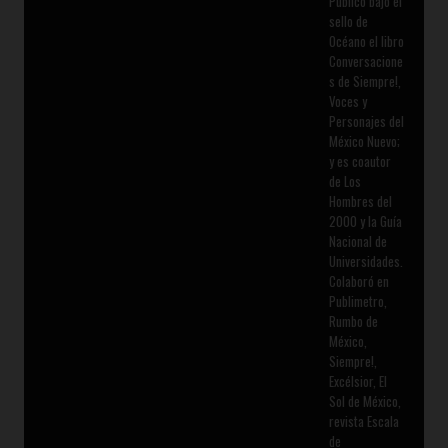
Publicó bajo el
sello de
Océano el libro
Conversacione
s de Siempre!,
Voces y
Personajes del
México Nuevo;
y es coautor
de Los
Hombres del
2000 y la Guía
Nacional de
Universidades.
Colaboró en
Publimetro,
Rumbo de
México,
Siempre!,
Excélsior, El
Sol de México,
revista Escala
de