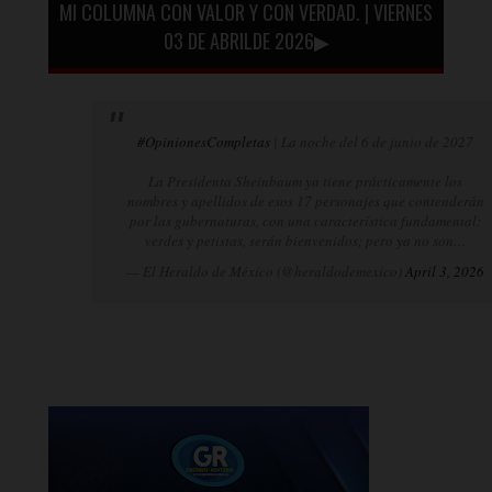
MI COLUMNA CON VALOR Y CON VERDAD. | VIERNES
03 DE ABRILDE 2026▶
#OpinionesCompletas
| La noche del 6 de junio de 2027
La Presidenta Sheinbaum ya tiene prácticamente los
nombres y apellidos de esos 17 personajes que contenderán
por las gubernaturas, con una característica fundamental:
verdes y petistas, serán bienvenidos; pero ya no son…
— El Heraldo de México (@heraldodemexico)
April 3, 2026