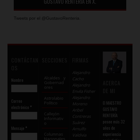
GUSTAVO RENTERÍA EN X.
Tweets por el @GustavoRenteria.
CONTÁCTAN
SECCIONES
FIRMAS
OS
Alejandro
Alcaldes y
Cacho
Nombre
ACERCA
Gobernad
Alejandro
ores
DE MI
Envila Fisher
Alejandro
Astrolabio
Correo
El MAESTRO
Político
Moreno
electrónico
*
GUSTAVO
Aribel
Callejón
RENTERÍA
Contreras
Informativ
posee más 32
Suárez
o
años de
Mensaje
*
Arnulfo
experiencia
Columnas
Valdivia
Nacionales