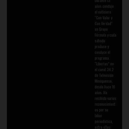
Durante 13
años condujo
el noticiero
“Con Valor y
Con Verdad”
en Grupo
Fórmula y cada
sábado
produce y
conduce el
programa
“Libertas” en
el canal 34.2
de Televisión
Mexiquense,
desde hace 16
años. Ha
recibido varios
reconocimient
os por su
labor
periodística,
entre ellos: