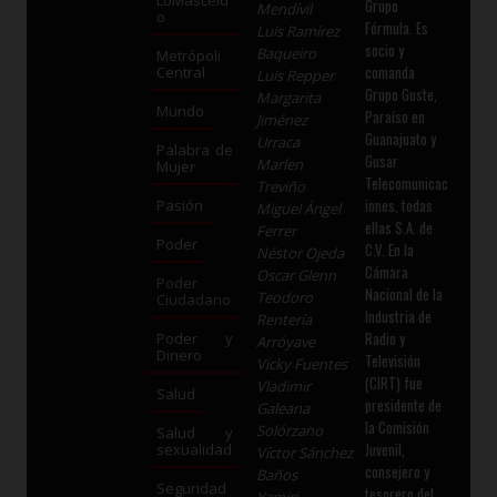
Grupo
Mendívil
o
Fórmula. Es
Luis Ramírez
socio y
Baqueiro
Metrópoli
comanda
Central
Luis Repper
Grupo Guste,
Margarita
Mundo
Paraíso en
Jiménez
Guanajuato y
Urraca
Palabra de
Gusar
Marlen
Mujer
Telecomunicac
Treviño
iones, todas
Pasión
Miguel Ángel
ellas S.A. de
Ferrer
Poder
C.V. En la
Néstor Ojeda
Cámara
Oscar Glenn
Poder
Nacional de la
Teodoro
Ciudadano
Industria de
Rentería
Radio y
Poder y
Arróyave
Dinero
Televisión
Vicky Fuentes
(CIRT) fue
Vladimir
Salud
presidente de
Galeana
la Comisión
Solórzano
Salud y
Juvenil,
sexualidad
Víctor Sánchez
consejero y
Baños
Seguridad
tesorero del
Yamiri