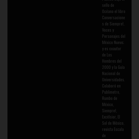
sello de
Océano el libro
Conversacione
s de Siempre!,
Voces y
Personajes del
México Nuevo;
y es coautor
de Los
Hombres del
2000 y la Guía
Nacional de
Universidades.
Colaboró en
Publimetro,
Rumbo de
México,
Siempre!,
Excélsior, El
Sol de México,
revista Escala
de