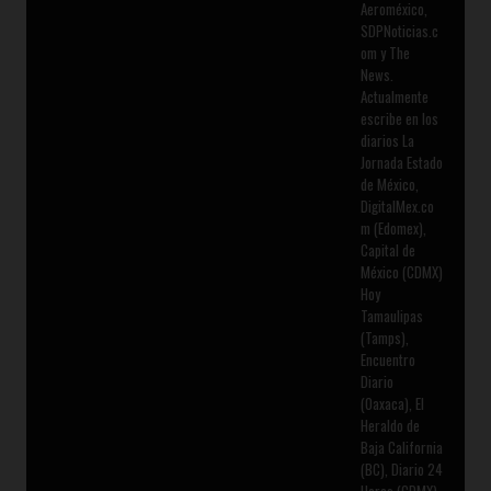
Aeroméxico,
SDPNoticias.c
om y The
News.
Actualmente
escribe en los
diarios La
Jornada Estado
de México,
DigitalMex.co
m (Edomex),
Capital de
México (CDMX)
Hoy
Tamaulipas
(Tamps),
Encuentro
Diario
(Oaxaca), El
Heraldo de
Baja California
(BC), Diario 24