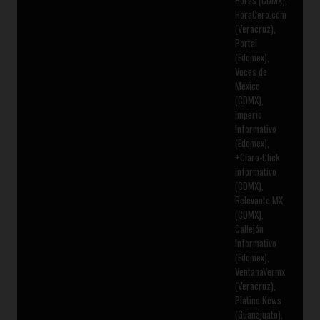
Horas (CDMX),
HoraCero.com
(Veracruz),
Portal
(Edomex),
Voces de
México
(CDMX),
Imperio
Informativo
(Edomex),
+Claro-Click
Informativo
(CDMX),
Relevante MX
(CDMX),
Callejón
Informativo
(Edomex),
VentanaVermx
(Veracruz),
Platino News
(Guanajuato),