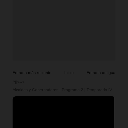
Entrada más reciente
Inicio
Entrada antigua
//]]>-->
Alcaldes y Gobernadores | Programa 2 | Temporada IV