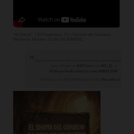
"Al Cierre". | El Financiero TV | Opinión de Gustavo
Rentería. Martes, 03 de DICIEMBRE.
Las coyunturas políticas y económicas son analizadas por
especialistas en
#AlCierre
con
@E_Q_
y
@LKourchenko
.
https://t.co/az4DKEUYbB
— El Financiero TV (@ElFinancieroTv)
December 4, 2024