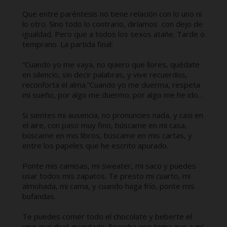
Que entre paréntesis no tiene relación con lo uno ni
lo otro. Sino todo lo contrario, diríamos con dejo de
igualdad. Pero que a todos los sexos atañe. Tarde o
temprano. La partida final:
“Cuando yo me vaya, no quiero que llores, quédate
en silencio, sin decir palabras, y vive recuerdos,
reconforta el alma.”Cuando yo me duerma, respeta
mi sueño, por algo me duermo; por algo me he ido…
Si sientes mi ausencia, no pronuncies nada, y casi en
el aire, con paso muy fino, búscame en mi casa,
búscame en mis libros, búscame en mis cartas, y
entre los papeles que he escrito apurado.
Ponte mis camisas, mi sweater, mi saco y puedes
usar todos mis zapatos. Te presto mi cuarto, mi
almohada, mi cama, y cuando haga frío, ponte mis
bufandas.
Te puedes comer todo el chocolate y beberte el
vino que dejé guardado. Escucha ese tema que a mí