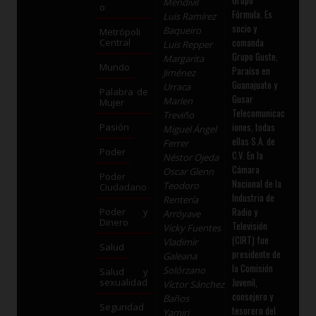
Grupo
Mendívil
o
Fórmula. Es
Luis Ramírez
socio y
Baqueiro
Metrópoli
comanda
Central
Luis Repper
Grupo Guste,
Margarita
Mundo
Paraíso en
Jiménez
Guanajuato y
Urraca
Palabra de
Gusar
Marlen
Mujer
Telecomunicac
Treviño
iones, todas
Pasión
Miguel Ángel
ellas S.A. de
Ferrer
Poder
C.V. En la
Néstor Ojeda
Cámara
Oscar Glenn
Poder
Nacional de la
Teodoro
Ciudadano
Industria de
Rentería
Radio y
Poder y
Arróyave
Dinero
Televisión
Vicky Fuentes
(CIRT) fue
Vladimir
Salud
presidente de
Galeana
la Comisión
Solórzano
Salud y
Juvenil,
sexualidad
Víctor Sánchez
consejero y
Baños
Seguridad
tesorero del
Yamiri