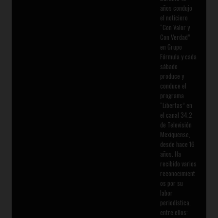
años condujo
el noticiero
“Con Valor y
Con Verdad”
en Grupo
Fórmula y cada
sábado
produce y
conduce el
programa
“Libertas” en
el canal 34.2
de Televisión
Mexiquense,
desde hace 16
años. Ha
recibido varios
reconocimient
os por su
labor
periodística,
entre ellos: