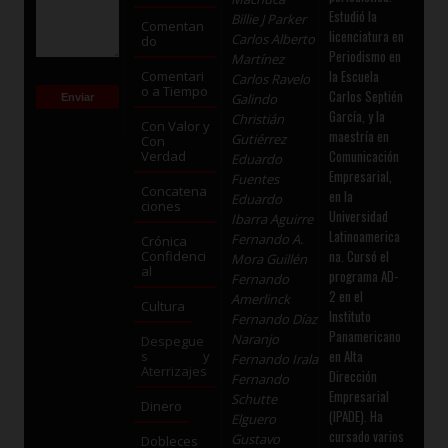
Estudió la
Billie J Parker
Comentan
licenciatura en
Carlos Alberto
do
Periodismo en
Martínez
la Escuela
Comentari
Carlos Ravelo
o a Tiempo
Carlos Septién
Galindo
García, y la
Christián
Con Valor y
maestría en
Gutiérrez
Con
Comunicación
Verdad
Eduardo
Empresarial,
Fuentes
Concatena
en la
Eduardo
ciones
Universidad
Ibarra Aguirre
Latinoamerica
Fernando A.
Crónica
na. Cursó el
Confidenci
Mora Guillén
al
programa AD-
Fernando
2 en el
Amerlinck
Cultura
Instituto
Fernando Díaz
Panamericano
Naranjo
Despegue
en Alta
s y
Fernando Irala
Aterrizajes
Dirección
Fernando
Empresarial
Schutte
Dinero
(IPADE). Ha
Elguero
cursado varios
Gustavo
Dobleces