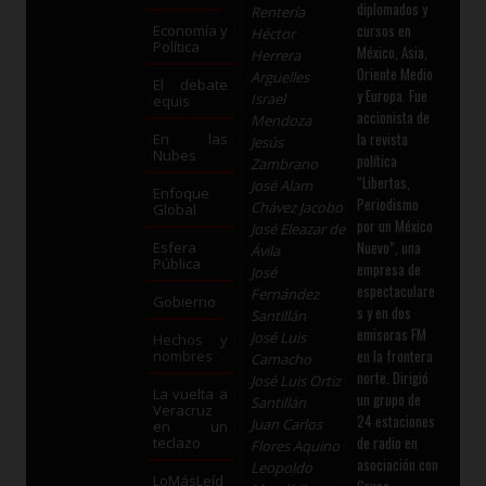
diplomados y
Rentería
cursos en
Economía y
Héctor
Política
México, Asia,
Herrera
Oriente Medio
Argüelles
El debate
y Europa. Fue
Israel
equis
accionista de
Mendoza
la revista
En las
Jesús
Nubes
política
Zambrano
“Libertas,
José Alam
Enfoque
Periodismo
Chávez Jacobo
Global
por un México
José Eleazar de
Nuevo”, una
Esfera
Ávila
Pública
empresa de
José
espectaculare
Fernández
Gobierno
s y en dos
Santillán
emisoras FM
José Luis
Hechos y
en la frontera
nombres
Camacho
norte. Dirigió
José Luis Ortiz
La vuelta a
un grupo de
Santillán
Veracruz
24 estaciones
Juan Carlos
en un
de radio en
teclazo
Flores Aquino
asociación con
Leopoldo
LoMásLeíd