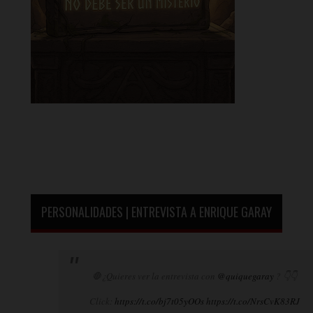
PERSONALIDADES | ENTREVISTA A ENRIQUE GARAY
🛑¿Quieres ver la entrevista con
@quiquegaray
? 👇👇
Click:
https://t.co/bj7t05yOOs
https://t.co/NrsCvK83RJ