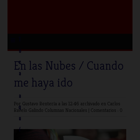
≡
T
o
En las Nubes / Cuando
c
a
me haya ido
a
Por Gustavo Rentería
a las 12:46 archivado en
Carlos
q
Ravelo Galindo
Columnas Nacionales
|
Comentarios : 0
u
í