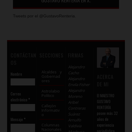
GUSTAVO RENTERÍA EN X.
Tweets por el @GustavoRenteria.
CONTÁCTAN
SECCIONES
FIRMAS
OS
Alejandro
Alcaldes y
Cacho
Nombre
ACERCA
Gobernad
Alejandro
ores
DE MI
Envila Fisher
Alejandro
Astrolabio
Correo
El MAESTRO
Político
Moreno
electrónico
*
GUSTAVO
Aribel
Callejón
RENTERÍA
Contreras
Informativ
posee más 32
Suárez
o
años de
Mensaje
*
Arnulfo
experiencia
Columnas
Valdivia
Nacionales
periodística.
Machuca