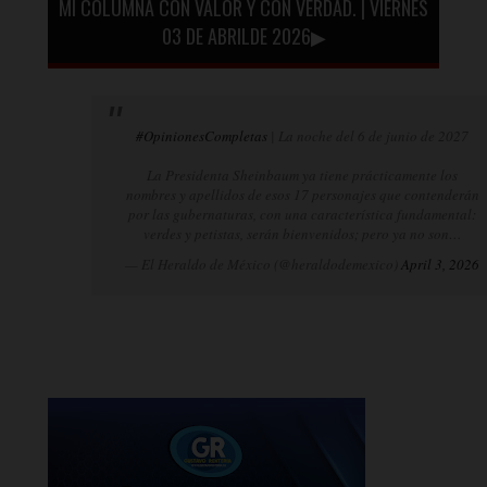
MI COLUMNA CON VALOR Y CON VERDAD. | VIERNES
03 DE ABRILDE 2026▶
#OpinionesCompletas
| La noche del 6 de junio de 2027
La Presidenta Sheinbaum ya tiene prácticamente los
nombres y apellidos de esos 17 personajes que contenderán
por las gubernaturas, con una característica fundamental:
verdes y petistas, serán bienvenidos; pero ya no son…
— El Heraldo de México (@heraldodemexico)
April 3, 2026