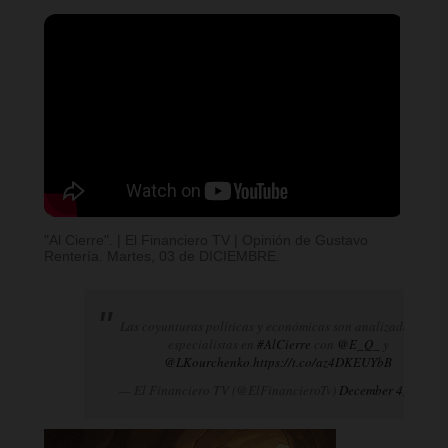
"Al Cierre". | El Financiero TV | Opinión de Gustavo
Rentería. Martes, 03 de DICIEMBRE.
Las coyunturas políticas y económicas son analizadas por
especialistas en
#AlCierre
con
@E_Q_
y
@LKourchenko
.
https://t.co/az4DKEUYbB
— El Financiero TV (@ElFinancieroTv)
December 4, 2024