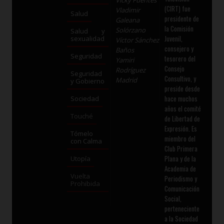
Vicky Fuentes
(CIRT) fue
Vladimir
Salud
presidente de
Galeana
la Comisión
Solórzano
Salud y
Juvenil,
sexualidad
Víctor Sánchez
consejero y
Baños
Seguridad
tesorero del
Yamiri
Consejo
Rodríguez
Seguridad
Consultivo, y
Madrid
y Gobierno
preside desde
hace muchos
Sociedad
años el comité
Touché
de Libertad de
Expresión. Es
Tómelo
miembro del
con Calma
Club Primera
Plana y de la
Utopía
Academia de
Vuelta
Periodismo y
Prohibida
Comunicación
Social,
perteneciente
a la Sociedad