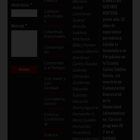
El MAESTRO
Político
Moreno
electrónico
*
GUSTAVO
Aribel
Callejón
RENTERÍA
Contreras
Informativ
posee más 32
Suárez
o
años de
Mensaje
*
Arnulfo
experiencia
Columnas
Valdivia
Nacionales
periodística.
Machuca
Estudió la
Billie J Parker
Comentan
licenciatura en
Carlos Alberto
do
Periodismo en
Martínez
la Escuela
Comentari
Carlos Ravelo
o a Tiempo
Carlos Septién
Galindo
García, y la
Christián
Con Valor y
maestría en
Gutiérrez
Con
Comunicación
Verdad
Eduardo
Empresarial,
Fuentes
Concatena
en la
Eduardo
ciones
Universidad
Ibarra Aguirre
Latinoamerica
Fernando A.
Crónica
na. Cursó el
Confidenci
Mora Guillén
al
programa AD-
Fernando
2 en el
Amerlinck
Cultura
Instituto
Fernando Díaz