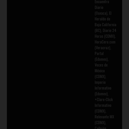
Encuentro
Diario
(Oaxaca), El
Heraldo de
Baja California
(BC), Diario 24
Horas (CDMX),
HoraCero.com
(Veracruz),
Portal
(Edomex),
Voces de
México
(CDMX),
Imperio
Informativo
(Edomex),
+Claro-Click
Informativo
(CDMX),
Relevante MX
(CDMX),
Callejón