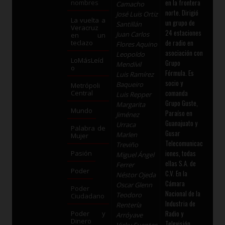
en la frontera
nombres
Camacho
norte. Dirigió
José Luis Ortiz
La vuelta a
un grupo de
Santillán
Veracruz
24 estaciones
Juan Carlos
en un
de radio en
teclazo
Flores Aquino
asociación con
Leopoldo
LoMásLeíd
Grupo
Mendívil
o
Fórmula. Es
Luis Ramírez
socio y
Baqueiro
Metrópoli
comanda
Central
Luis Repper
Grupo Guste,
Margarita
Mundo
Paraíso en
Jiménez
Guanajuato y
Urraca
Palabra de
Gusar
Marlen
Mujer
Telecomunicac
Treviño
iones, todas
Pasión
Miguel Ángel
ellas S.A. de
Ferrer
Poder
C.V. En la
Néstor Ojeda
Cámara
Oscar Glenn
Poder
Nacional de la
Teodoro
Ciudadano
Industria de
Rentería
Radio y
Poder y
Arróyave
Dinero
Televisión