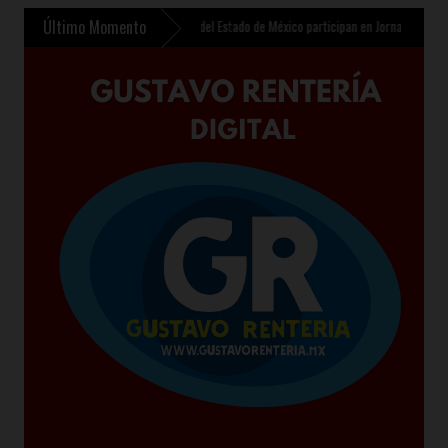
Último Momento
oyoacán
»
Congresistas del Estado de México participan en Jornada Nacional de Refor