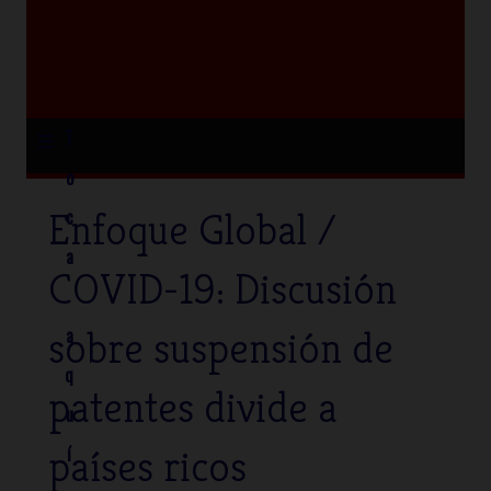
≡
T
o
Enfoque Global /
c
a
COVID-19: Discusión
sobre suspensión de
a
q
patentes divide a
u
países ricos
í