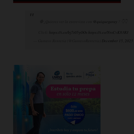
🛑¿Quieres ver la entrevista con
@quiquegaray
? 👇👇
Click:
https://t.co/bj7t05yOOs
https://t.co/NrsCvK83RJ
— Gustavo Rentería (@GustavoRenteria)
December 15, 2025