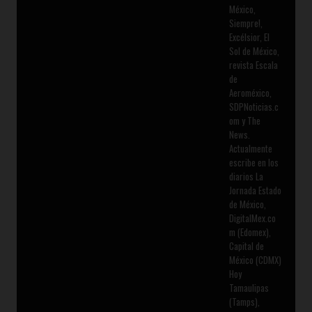
México,
Siempre!,
Excélsior, El
Sol de México,
revista Escala
de
Aeroméxico,
SDPNoticias.c
om y The
News.
Actualmente
escribe en los
diarios La
Jornada Estado
de México,
DigitalMex.co
m (Edomex),
Capital de
México (CDMX)
Hoy
Tamaulipas
(Tamps),