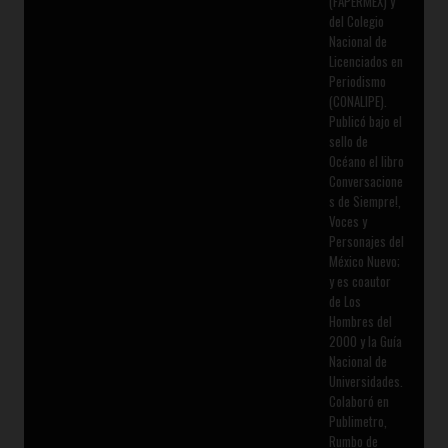
(FAPERMEX) y
del Colegio
Nacional de
Licenciados en
Periodismo
(CONALIPE).
Publicó bajo el
sello de
Océano el libro
Conversacione
s de Siempre!,
Voces y
Personajes del
México Nuevo;
y es coautor
de Los
Hombres del
2000 y la Guía
Nacional de
Universidades.
Colaboró en
Publimetro,
Rumbo de