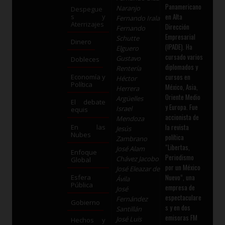
Panamericano
Naranjo
Despegue
en Alta
s y
Fernando Irala
Aterrizajes
Dirección
Fernando
Empresarial
Schutte
Dinero
(IPADE). Ha
Elguero
cursado varios
Gustavo
Dobleces
diplomados y
Rentería
cursos en
Economía y
Héctor
Política
México, Asia,
Herrera
Oriente Medio
Argüelles
El debate
y Europa. Fue
Israel
equis
accionista de
Mendoza
la revista
En las
Jesús
Nubes
política
Zambrano
“Libertas,
José Alam
Enfoque
Periodismo
Chávez Jacobo
Global
por un México
José Eleazar de
Nuevo”, una
Esfera
Ávila
Pública
empresa de
José
espectaculare
Fernández
Gobierno
s y en dos
Santillán
emisoras FM
José Luis
Hechos y