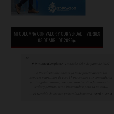
MI COLUMNA CON VALOR Y CON VERDAD. | VIERNES
03 DE ABRILDE 2026▶
#OpinionesCompletas
| La noche del 6 de junio de 2027
La Presidenta Sheinbaum ya tiene prácticamente los
nombres y apellidos de esos 17 personajes que contenderán
por las gubernaturas, con una característica fundamental:
verdes y petistas, serán bienvenidos; pero ya no son…
— El Heraldo de México (@heraldodemexico)
April 3, 2026