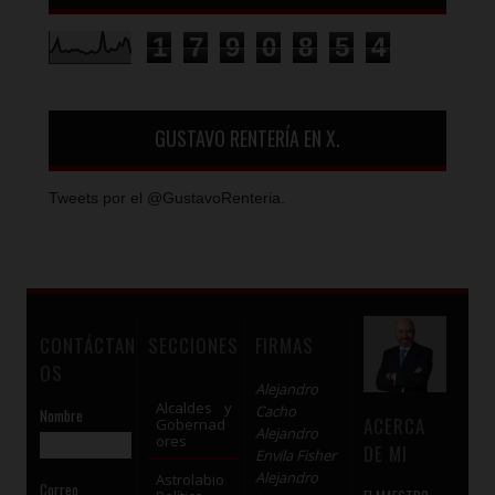
1
7
9
0
8
5
4
GUSTAVO RENTERÍA EN X.
Tweets por el @GustavoRenteria.
CONTÁCTAN
SECCIONES
FIRMAS
OS
Alejandro
Alcaldes y
Cacho
Nombre
ACERCA
Gobernad
Alejandro
ores
DE MI
Envila Fisher
Alejandro
Astrolabio
Correo