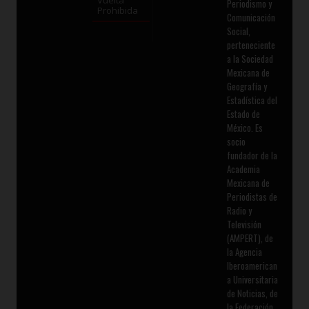
Vuelta
Periodismo y
Prohibida
Comunicación
Social,
perteneciente
a la Sociedad
Mexicana de
Geografía y
Estadística del
Estado de
México. Es
socio
fundador de la
Academia
Mexicana de
Periodistas de
Radio y
Televisión
(AMPERT), de
la Agencia
Iberoamerican
a Universitaria
de Noticias, de
la Federación