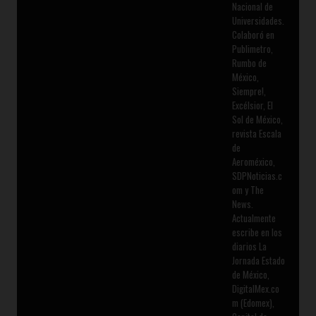
Nacional de
Universidades.
Colaboró en
Publimetro,
Rumbo de
México,
Siempre!,
Excélsior, El
Sol de México,
revista Escala
de
Aeroméxico,
SDPNoticias.c
om y The
News.
Actualmente
escribe en los
diarios La
Jornada Estado
de México,
DigitalMex.co
m (Edomex),