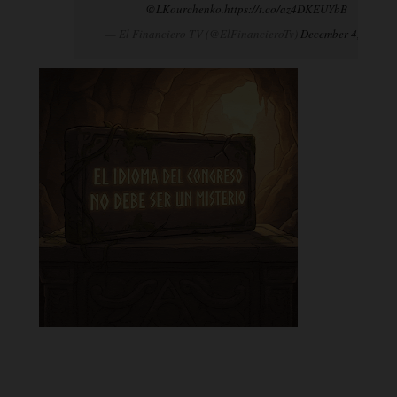
@LKourchenko
.
https://t.co/az4DKEUYbB
— El Financiero TV (@ElFinancieroTv)
December 4, 2024