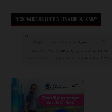
PERSONALIDADES | ENTREVISTA A ENRIQUE GARAY
🛑¿Quieres ver la entrevista con
@quiquegaray
? 👇👇
Click:
https://t.co/bj7t05yOOs
https://t.co/NrsCvK83RJ
— Gustavo Rentería (@GustavoRenteria)
December 15, 2025