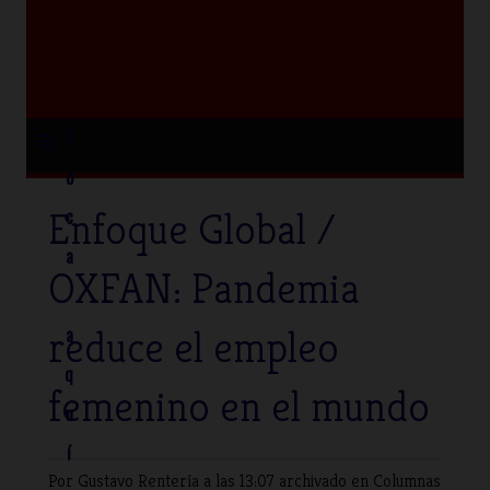
≡
T
o
Enfoque Global /
c
a
OXFAN: Pandemia
reduce el empleo
a
q
femenino en el mundo
u
í
Por Gustavo Rentería
a las 13:07 archivado en
Columnas