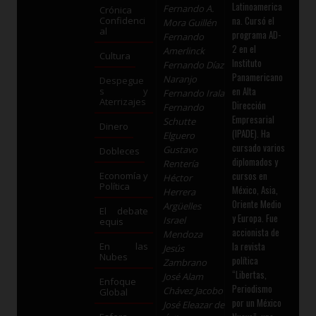
Latinoamerica
Fernando A.
Crónica
na. Cursó el
Confidenci
Mora Guillén
al
programa AD-
Fernando
2 en el
Amerlinck
Cultura
Instituto
Fernando Díaz
Panamericano
Naranjo
Despegue
en Alta
s y
Fernando Irala
Aterrizajes
Dirección
Fernando
Empresarial
Schutte
Dinero
(IPADE). Ha
Elguero
cursado varios
Gustavo
Dobleces
diplomados y
Rentería
cursos en
Economía y
Héctor
Política
México, Asia,
Herrera
Oriente Medio
Argüelles
El debate
y Europa. Fue
Israel
equis
accionista de
Mendoza
la revista
En las
Jesús
Nubes
política
Zambrano
“Libertas,
José Alam
Enfoque
Periodismo
Chávez Jacobo
Global
por un México
José Eleazar de