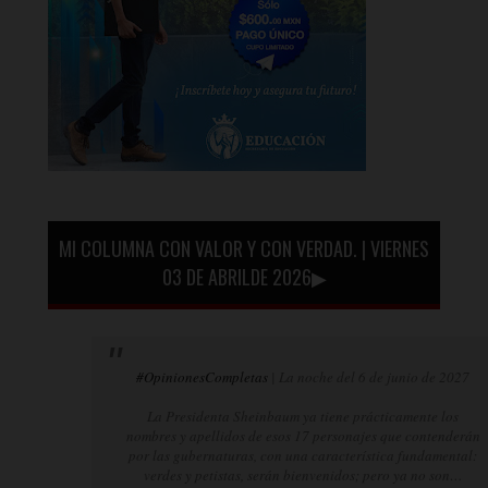
MI COLUMNA CON VALOR Y CON VERDAD. | VIERNES
03 DE ABRILDE 2026▶
#OpinionesCompletas
| La noche del 6 de junio de 2027
La Presidenta Sheinbaum ya tiene prácticamente los
nombres y apellidos de esos 17 personajes que contenderán
por las gubernaturas, con una característica fundamental:
verdes y petistas, serán bienvenidos; pero ya no son…