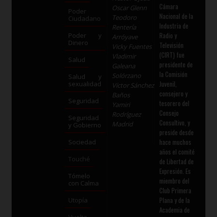
Cámara
Oscar Glenn
Poder
Nacional de la
Teodoro
Ciudadano
Industria de
Rentería
Radio y
Poder y
Arróyave
Dinero
Televisión
Vicky Fuentes
(CIRT) fue
Vladimir
Salud
presidente de
Galeana
la Comisión
Solórzano
Salud y
Juvenil,
sexualidad
Víctor Sánchez
consejero y
Baños
Seguridad
tesorero del
Yamiri
Consejo
Rodríguez
Seguridad
Consultivo, y
Madrid
y Gobierno
preside desde
hace muchos
Sociedad
años el comité
Touché
de Libertad de
Expresión. Es
Tómelo
miembro del
con Calma
Club Primera
Plana y de la
Utopía
Academia de