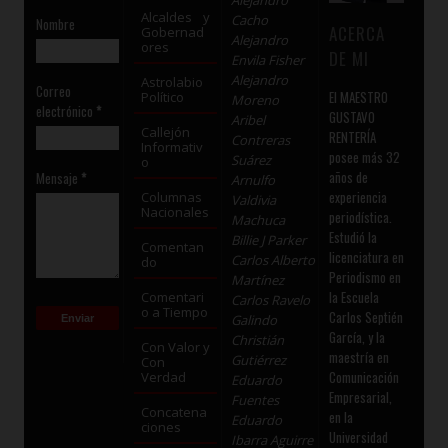
Alejandro
Alcaldes y
Cacho
Nombre
ACERCA
Gobernad
Alejandro
ores
DE MI
Envila Fisher
Alejandro
Astrolabio
Correo
El MAESTRO
Político
Moreno
electrónico
*
GUSTAVO
Aribel
Callejón
RENTERÍA
Contreras
Informativ
posee más 32
Suárez
o
años de
Mensaje
*
Arnulfo
experiencia
Columnas
Valdivia
Nacionales
periodística.
Machuca
Estudió la
Billie J Parker
Comentan
licenciatura en
Carlos Alberto
do
Periodismo en
Martínez
la Escuela
Comentari
Carlos Ravelo
o a Tiempo
Carlos Septién
Galindo
García, y la
Christián
Con Valor y
maestría en
Gutiérrez
Con
Comunicación
Verdad
Eduardo
Empresarial,
Fuentes
Concatena
en la
Eduardo
ciones
Universidad
Ibarra Aguirre