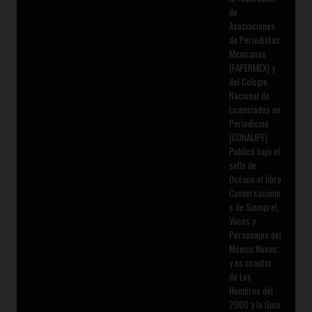
de
Asociaciones
de Periodistas
Mexicanos
(FAPERMEX) y
del Colegio
Nacional de
Licenciados en
Periodismo
(CONALIPE).
Publicó bajo el
sello de
Océano el libro
Conversacione
s de Siempre!,
Voces y
Personajes del
México Nuevo;
y es coautor
de Los
Hombres del
2000 y la Guía