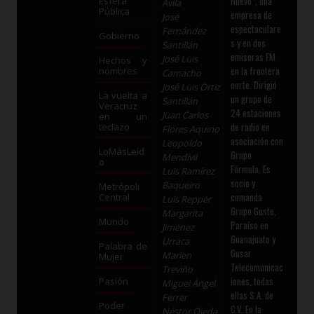
Nuevo”, una
Esfera
Ávila
Pública
empresa de
José
espectaculare
Fernández
Gobierno
s y en dos
Santillán
emisoras FM
José Luis
Hechos y
en la frontera
nombres
Camacho
norte. Dirigió
José Luis Ortiz
La vuelta a
un grupo de
Santillán
Veracruz
24 estaciones
Juan Carlos
en un
de radio en
teclazo
Flores Aquino
asociación con
Leopoldo
LoMásLeíd
Grupo
Mendívil
o
Fórmula. Es
Luis Ramírez
socio y
Baqueiro
Metrópoli
comanda
Central
Luis Repper
Grupo Guste,
Margarita
Mundo
Paraíso en
Jiménez
Guanajuato y
Urraca
Palabra de
Gusar
Marlen
Mujer
Telecomunicac
Treviño
iones, todas
Pasión
Miguel Ángel
ellas S.A. de
Ferrer
Poder
C.V. En la
Néstor Ojeda