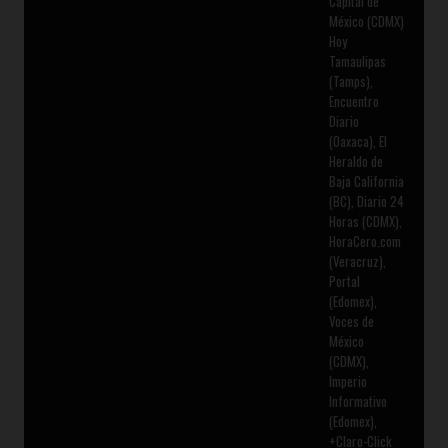
Capital de
México (CDMX)
Hoy
Tamaulipas
(Tamps),
Encuentro
Diario
(Oaxaca), El
Heraldo de
Baja California
(BC), Diario 24
Horas (CDMX),
HoraCero.com
(Veracruz),
Portal
(Edomex),
Voces de
México
(CDMX),
Imperio
Informativo
(Edomex),
+Claro-Click