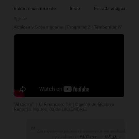
Entrada más reciente
Inicio
Entrada antigua
//]]>-->
Alcaldes y Gobernadores | Programa 2 | Temporada IV
"Al Cierre". | El Financiero TV | Opinión de Gustavo
Rentería. Martes, 03 de DICIEMBRE.
Las coyunturas políticas y económicas son analizadas por
especialistas en
#AlCierre
con
@E_Q_
y