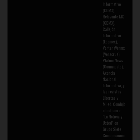
Informativo
(CDMX),
Relevante MX
(CDMX),
Callejón
Informativo
(Edomex),
VentanaVermx
(Veracruz),
Platino News
(Guanajuato),
Agencia
Nacional
Informativa, y
las revistas
Libertas y
Miled. Condujo
el noticiero
“La Noticia y
Usted” en
Grupo Siete
Comunicacion