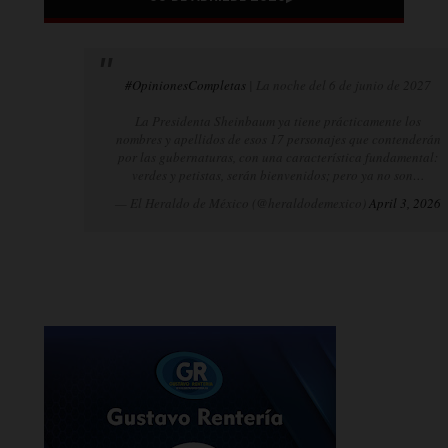
#OpinionesCompletas
| La noche del 6 de junio de 2027
La Presidenta Sheinbaum ya tiene prácticamente los
nombres y apellidos de esos 17 personajes que contenderán
por las gubernaturas, con una característica fundamental:
verdes y petistas, serán bienvenidos; pero ya no son…
— El Heraldo de México (@heraldodemexico)
April 3, 2026