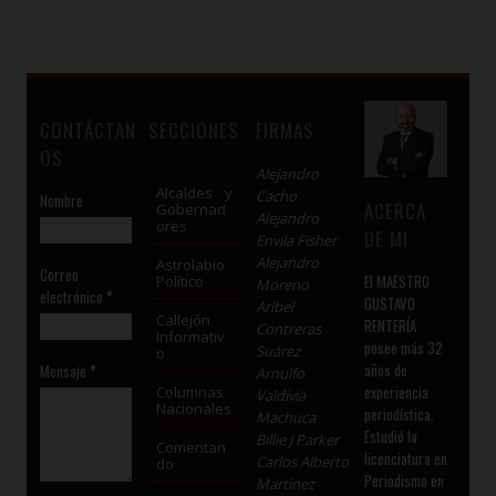
CONTÁCTAN
SECCIONES
FIRMAS
OS
Alejandro
Alcaldes y
Cacho
Nombre
ACERCA
Gobernad
Alejandro
ores
DE MI
Envila Fisher
Alejandro
Astrolabio
Correo
El MAESTRO
Político
Moreno
electrónico
*
GUSTAVO
Aribel
Callejón
RENTERÍA
Contreras
Informativ
posee más 32
Suárez
o
años de
Mensaje
*
Arnulfo
experiencia
Columnas
Valdivia
Nacionales
periodística.
Machuca
Estudió la
Billie J Parker
Comentan
licenciatura en
Carlos Alberto
do
Periodismo en
Martínez