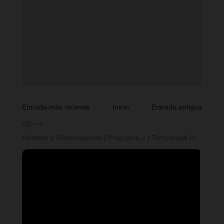
Entrada más reciente
Inicio
Entrada antigua
//]]>-->
Alcaldes y Gobernadores | Programa 2 | Temporada IV