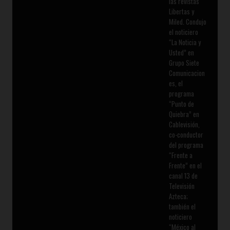
las revistas
Libertas y
Miled. Condujo
el noticiero
“La Noticia y
Usted” en
Grupo Siete
Comunicacion
es, el
programa
“Punto de
Quiebra” en
Cablevisión,
co-conductor
del programa
“Frente a
Frente” en el
canal 13 de
Televisión
Azteca;
también el
noticiero
“México al