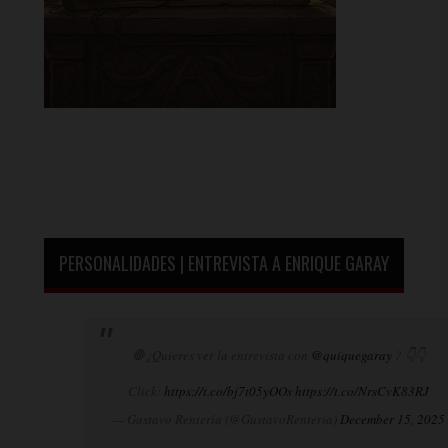
PERSONALIDADES | ENTREVISTA A ENRIQUE GARAY
🛑¿Quieres ver la entrevista con
@quiquegaray
? 👇👇
Click:
https://t.co/bj7t05yOOs
https://t.co/NrsCvK83RJ
— Gustavo Rentería (@GustavoRenteria)
December 15, 2025