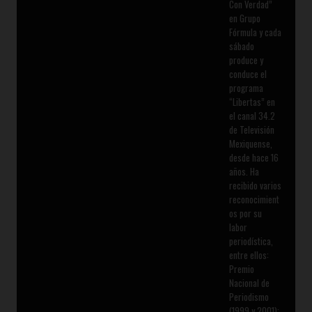
Con Verdad”
en Grupo
Fórmula y cada
sábado
produce y
conduce el
programa
“Libertas” en
el canal 34.2
de Televisión
Mexiquense,
desde hace 16
años. Ha
recibido varios
reconocimient
os por su
labor
periodística,
entre ellos:
Premio
Nacional de
Periodismo
(1999 y 2001);