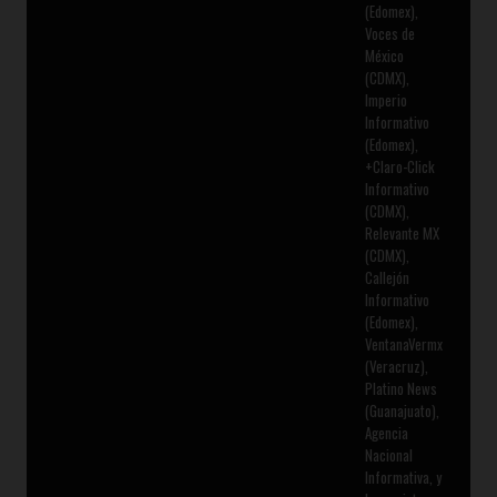
(Edomex),
Voces de
México
(CDMX),
Imperio
Informativo
(Edomex),
+Claro-Click
Informativo
(CDMX),
Relevante MX
(CDMX),
Callejón
Informativo
(Edomex),
VentanaVermx
(Veracruz),
Platino News
(Guanajuato),
Agencia
Nacional
Informativa, y