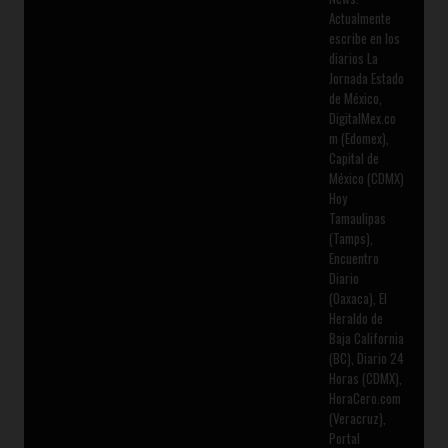
Actualmente
escribe en los
diarios La
Jornada Estado
de México,
DigitalMex.co
m (Edomex),
Capital de
México (CDMX)
Hoy
Tamaulipas
(Tamps),
Encuentro
Diario
(Oaxaca), El
Heraldo de
Baja California
(BC), Diario 24
Horas (CDMX),
HoraCero.com
(Veracruz),
Portal