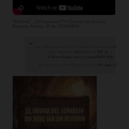
"Al Cierre". | El Financiero TV | Opinión de Gustavo
Rentería. Martes, 03 de DICIEMBRE.
Las coyunturas políticas y económicas son analizadas por
especialistas en
#AlCierre
con
@E_Q_
y
@LKourchenko
.
https://t.co/az4DKEUYbB
— El Financiero TV (@ElFinancieroTv)
December 4, 2024