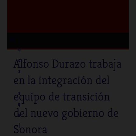
≡
T
o
Alfonso Durazo trabaja
c
a
en la integración del
equipo de transición
a
q
del nuevo gobierno de
u
Sonora
í