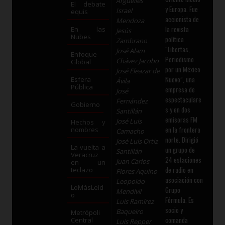
Argüelles
El debate
y Europa. Fue
Israel
equis
accionista de
Mendoza
la revista
En las
Jesús
Nubes
política
Zambrano
“Libertas,
José Alam
Enfoque
Periodismo
Chávez Jacobo
Global
por un México
José Eleazar de
Nuevo”, una
Esfera
Ávila
Pública
empresa de
José
espectaculare
Fernández
Gobierno
s y en dos
Santillán
emisoras FM
José Luis
Hechos y
en la frontera
nombres
Camacho
norte. Dirigió
José Luis Ortiz
La vuelta a
un grupo de
Santillán
Veracruz
24 estaciones
Juan Carlos
en un
de radio en
teclazo
Flores Aquino
asociación con
Leopoldo
LoMásLeíd
Grupo
Mendívil
o
Fórmula. Es
Luis Ramírez
socio y
Baqueiro
Metrópoli
comanda
Central
Luis Repper