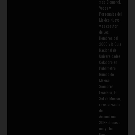
s de Siempre!,
Voces y
Personajes del
México Nuevo;
y es coautor
de Los
Hombres del
2000 y la Guía
Nacional de
Universidades.
Colaboró en
Publimetro,
Rumbo de
México,
Siempre!,
Excélsior, El
Sol de México,
revista Escala
de
Aeroméxico,
SDPNoticias.c
om y The
News.