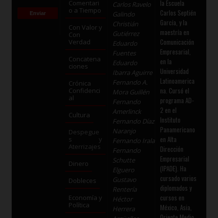
la Escuela
Comentari
Carlos Ravelo
o a Tiempo
Carlos Septién
Galindo
García, y la
Christián
Con Valor y
maestría en
Gutiérrez
Con
Comunicación
Verdad
Eduardo
Empresarial,
Fuentes
Concatena
en la
Eduardo
ciones
Universidad
Ibarra Aguirre
Latinoamerica
Fernando A.
Crónica
na. Cursó el
Confidenci
Mora Guillén
al
programa AD-
Fernando
2 en el
Amerlinck
Cultura
Instituto
Fernando Díaz
Panamericano
Naranjo
Despegue
en Alta
s y
Fernando Irala
Aterrizajes
Dirección
Fernando
Empresarial
Schutte
Dinero
(IPADE). Ha
Elguero
cursado varios
Gustavo
Dobleces
diplomados y
Rentería
cursos en
Economía y
Héctor
Política
México, Asia,
Herrera
Oriente Medio