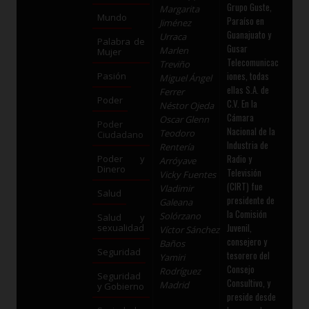
Grupo Guste,
Margarita
Mundo
Paraíso en
Jiménez
Guanajuato y
Urraca
Palabra de
Gusar
Marlen
Mujer
Telecomunicac
Treviño
iones, todas
Pasión
Miguel Ángel
ellas S.A. de
Ferrer
Poder
C.V. En la
Néstor Ojeda
Cámara
Oscar Glenn
Poder
Nacional de la
Teodoro
Ciudadano
Industria de
Rentería
Radio y
Poder y
Arróyave
Dinero
Televisión
Vicky Fuentes
(CIRT) fue
Vladimir
Salud
presidente de
Galeana
la Comisión
Solórzano
Salud y
Juvenil,
sexualidad
Víctor Sánchez
consejero y
Baños
Seguridad
tesorero del
Yamiri
Consejo
Rodríguez
Seguridad
Consultivo, y
Madrid
y Gobierno
preside desde