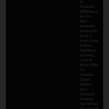
de
Aeroméxico,
SDPNoticias.c
om y The
News.
Actualmente
escribe en los
diarios La
Jornada Estado
de México,
DigitalMex.co
m (Edomex),
Capital de
México (CDMX)
Hoy
Tamaulipas
(Tamps),
Encuentro
Diario
(Oaxaca), El
Heraldo de
Baja California
(BC), Diario 24