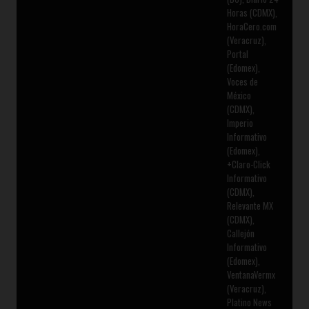
Horas (CDMX),
HoraCero.com
(Veracruz),
Portal
(Edomex),
Voces de
México
(CDMX),
Imperio
Informativo
(Edomex),
+Claro-Click
Informativo
(CDMX),
Relevante MX
(CDMX),
Callejón
Informativo
(Edomex),
VentanaVermx
(Veracruz),
Platino News