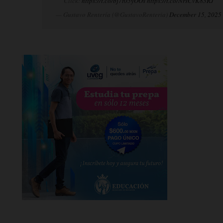
Click:
https://t.co/bj7t05yOOs
https://t.co/NrsCvK83RJ
— Gustavo Rentería (@GustavoRenteria)
December 15, 2025