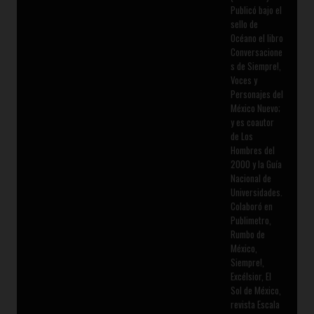
Publicó bajo el
sello de
Océano el libro
Conversacione
s de Siempre!,
Voces y
Personajes del
México Nuevo;
y es coautor
de Los
Hombres del
2000 y la Guía
Nacional de
Universidades.
Colaboró en
Publimetro,
Rumbo de
México,
Siempre!,
Excélsior, El
Sol de México,
revista Escala