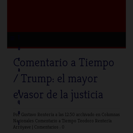
≡
T
o
Comentario a Tiempo
c
a
/ Trump: el mayor
evasor de la justicia
a
q
u
Por Gustavo Rentería
a las 12:50 archivado en
Columnas
Nacionales
Comentario a Tiempo
Teodoro Rentería
í
Arróyave
|
Comentarios : 0