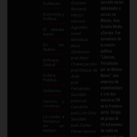
cursado varios
Gustavo
Dobleces
diplomados y
Rentería
cursos en
Economía y
Héctor
Política
México, Asia,
Herrera
Oriente Medio
Argüelles
El debate
y Europa. Fue
Israel
equis
accionista de
Mendoza
la revista
En las
Jesús
Nubes
política
Zambrano
“Libertas,
José Alam
Enfoque
Periodismo
Chávez Jacobo
Global
por un México
José Eleazar de
Nuevo”, una
Esfera
Ávila
Pública
empresa de
José
espectaculare
Fernández
Gobierno
s y en dos
Santillán
emisoras FM
José Luis
Hechos y
en la frontera
nombres
Camacho
norte. Dirigió
José Luis Ortiz
La vuelta a
un grupo de
Santillán
Veracruz
24 estaciones
Juan Carlos
en un
de radio en
teclazo
Flores Aquino
asociación con