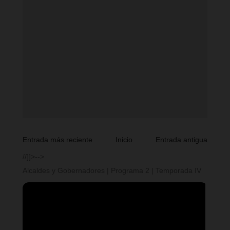
Entrada más reciente
Inicio
Entrada antigua
//]]>-->
Alcaldes y Gobernadores | Programa 2 | Temporada IV