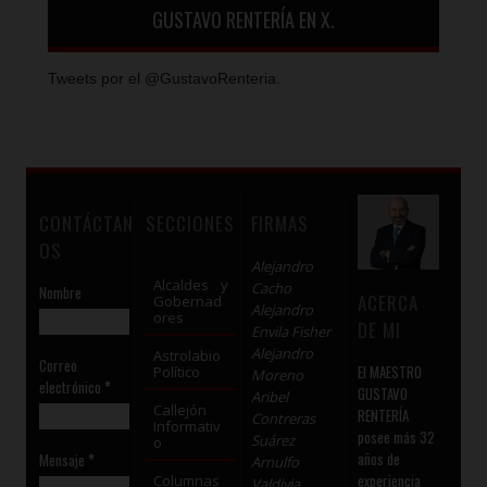
GUSTAVO RENTERÍA EN X.
Tweets por el @GustavoRenteria.
CONTÁCTAN
SECCIONES
FIRMAS
OS
Alejandro
Alcaldes y
Cacho
Nombre
ACERCA
Gobernad
Alejandro
ores
DE MI
Envila Fisher
Alejandro
Astrolabio
Correo
El MAESTRO
Político
Moreno
electrónico
*
GUSTAVO
Aribel
Callejón
RENTERÍA
Contreras
Informativ
posee más 32
Suárez
o
años de
Mensaje
*
Arnulfo
experiencia
Columnas
Valdivia