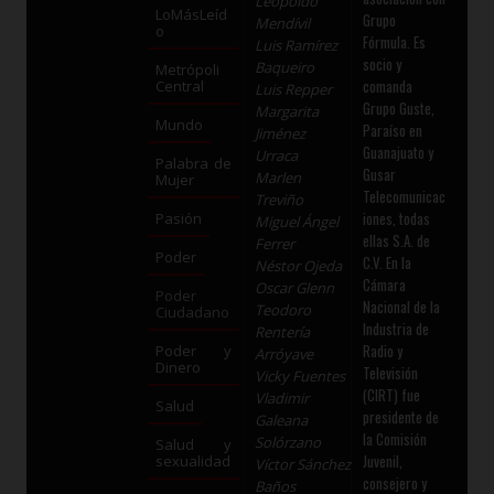
Leopoldo
LoMásLeíd
Grupo
Mendívil
o
Fórmula. Es
Luis Ramírez
socio y
Baqueiro
Metrópoli
comanda
Central
Luis Repper
Grupo Guste,
Margarita
Mundo
Paraíso en
Jiménez
Guanajuato y
Urraca
Palabra de
Gusar
Marlen
Mujer
Telecomunicac
Treviño
iones, todas
Pasión
Miguel Ángel
ellas S.A. de
Ferrer
Poder
C.V. En la
Néstor Ojeda
Cámara
Oscar Glenn
Poder
Nacional de la
Teodoro
Ciudadano
Industria de
Rentería
Radio y
Poder y
Arróyave
Dinero
Televisión
Vicky Fuentes
(CIRT) fue
Vladimir
Salud
presidente de
Galeana
la Comisión
Solórzano
Salud y
Juvenil,
sexualidad
Víctor Sánchez
consejero y
Baños