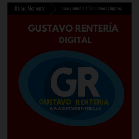
Último Momento
chillerato Nacional en Texcoco y anuncia 400 mil nuevos lugares
»
SON 6 LOS PERIO