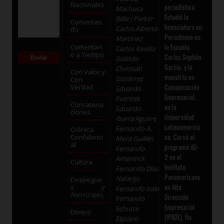
Nacionales
periodística.
Machuca
Estudió la
Billie J Parker
Comentan
licenciatura en
Carlos Alberto
do
Periodismo en
Martínez
la Escuela
Comentari
Carlos Ravelo
o a Tiempo
Carlos Septién
Galindo
García, y la
Christián
Con Valor y
maestría en
Gutiérrez
Con
Comunicación
Verdad
Eduardo
Empresarial,
Fuentes
Concatena
en la
Eduardo
ciones
Universidad
Ibarra Aguirre
Latinoamerica
Fernando A.
Crónica
na. Cursó el
Confidenci
Mora Guillén
al
programa AD-
Fernando
2 en el
Amerlinck
Cultura
Instituto
Fernando Díaz
Panamericano
Naranjo
Despegue
en Alta
s y
Fernando Irala
Aterrizajes
Dirección
Fernando
Empresarial
Schutte
Dinero
(IPADE). Ha
Elguero