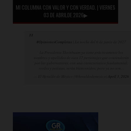
MI COLUMNA CON VALOR Y CON VERDAD. | VIERNES
03 DE ABRILDE 2026▶
#OpinionesCompletas
| La noche del 6 de junio de 2027
La Presidenta Sheinbaum ya tiene prácticamente los
nombres y apellidos de esos 17 personajes que contenderán
por las gubernaturas, con una característica fundamental:
verdes y petistas, serán bienvenidos; pero ya no son…
— El Heraldo de México (@heraldodemexico)
April 3, 2026