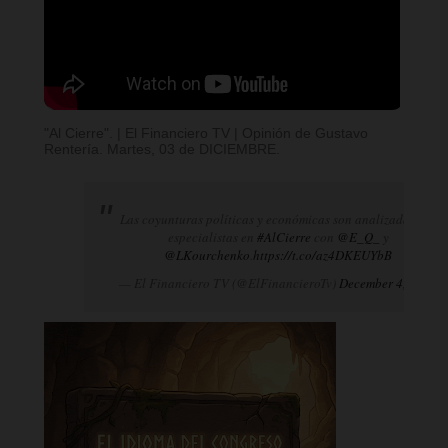
"Al Cierre". | El Financiero TV | Opinión de Gustavo
Rentería. Martes, 03 de DICIEMBRE.
Las coyunturas políticas y económicas son analizadas por
especialistas en
#AlCierre
con
@E_Q_
y
@LKourchenko
.
https://t.co/az4DKEUYbB
— El Financiero TV (@ElFinancieroTv)
December 4, 2024