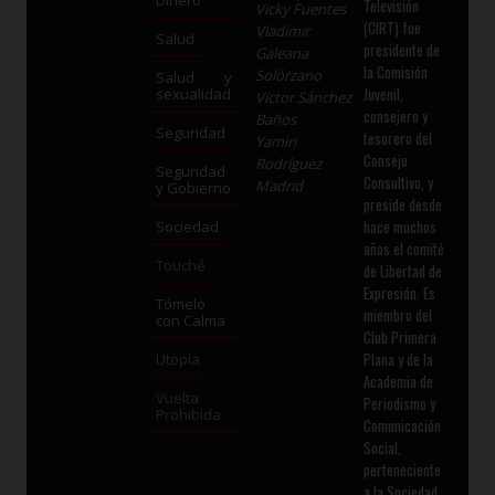
Dinero
Televisión
Vicky Fuentes
(CIRT) fue
Vladimir
Salud
presidente de
Galeana
la Comisión
Solórzano
Salud y
Juvenil,
sexualidad
Víctor Sánchez
consejero y
Baños
Seguridad
tesorero del
Yamiri
Consejo
Rodríguez
Seguridad
Consultivo, y
Madrid
y Gobierno
preside desde
hace muchos
Sociedad
años el comité
Touché
de Libertad de
Expresión. Es
Tómelo
miembro del
con Calma
Club Primera
Plana y de la
Utopía
Academia de
Vuelta
Periodismo y
Prohibida
Comunicación
Social,
perteneciente
a la Sociedad