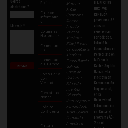
Correo
El MAESTRO
Político
Moreno
electrónico
*
GUSTAVO
Aribel
Callejón
RENTERÍA
Contreras
Informativ
posee más 32
Suárez
o
años de
Mensaje
*
Arnulfo
experiencia
Columnas
Valdivia
Nacionales
periodística.
Machuca
Estudió la
Billie J Parker
Comentan
licenciatura en
Carlos Alberto
do
Periodismo en
Martínez
la Escuela
Comentari
Carlos Ravelo
o a Tiempo
Carlos Septién
Galindo
García, y la
Christián
Con Valor y
maestría en
Gutiérrez
Con
Comunicación
Verdad
Eduardo
Empresarial,
Fuentes
Concatena
en la
Eduardo
ciones
Universidad
Ibarra Aguirre
Latinoamerica
Fernando A.
Crónica
na. Cursó el
Confidenci
Mora Guillén
al
programa AD-
Fernando
2 en el
Amerlinck
Cultura