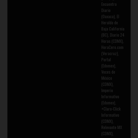
Encuentro
Diario
(Oaxaca), El
Heraldo de
Baja California
(BC), Diario 24
Horas (CDMX),
HoraCero.com
(Veracruz),
Portal
(Edomex),
Voces de
México
(CDMX),
Imperio
Informativo
(Edomex),
+Claro-Click
Informativo
(CDMX),
Relevante MX
(CDMX),