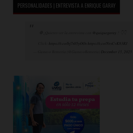
PERSONALIDADES | ENTREVISTA A ENRIQUE GARAY
🛑¿Quieres ver la entrevista con
@quiquegaray
? 👇👇
Click:
https://t.co/bj7t05yOOs
https://t.co/NrsCvK83RJ
— Gustavo Rentería (@GustavoRenteria)
December 15, 2025