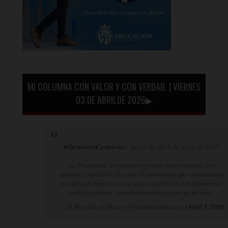
MI COLUMNA CON VALOR Y CON VERDAD. | VIERNES
03 DE ABRILDE 2026▶
#OpinionesCompletas
| La noche del 6 de junio de 2027
La Presidenta Sheinbaum ya tiene prácticamente los
nombres y apellidos de esos 17 personajes que contenderán
por las gubernaturas, con una característica fundamental:
verdes y petistas, serán bienvenidos; pero ya no son…
— El Heraldo de México (@heraldodemexico)
April 3, 2026