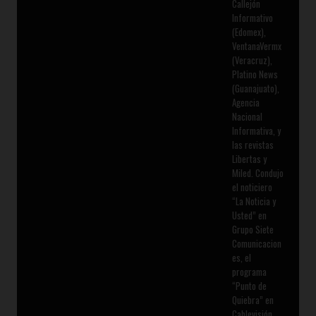
Callejón
Informativo
(Edomex),
VentanaVermx
(Veracruz),
Platino News
(Guanajuato),
Agencia
Nacional
Informativa, y
las revistas
Libertas y
Miled. Condujo
el noticiero
“La Noticia y
Usted” en
Grupo Siete
Comunicacion
es, el
programa
“Punto de
Quiebra” en
Cablevisión,