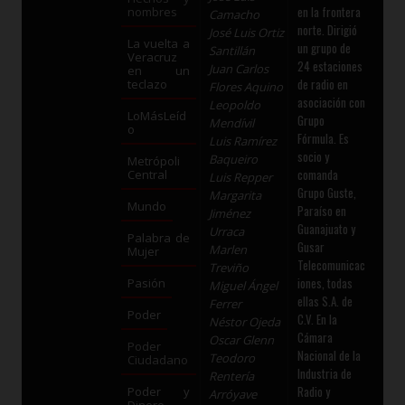
en la frontera
nombres
Camacho
norte. Dirigió
José Luis Ortiz
La vuelta a
un grupo de
Santillán
Veracruz
24 estaciones
Juan Carlos
en un
de radio en
teclazo
Flores Aquino
asociación con
Leopoldo
LoMásLeíd
Grupo
Mendívil
o
Fórmula. Es
Luis Ramírez
socio y
Baqueiro
Metrópoli
comanda
Central
Luis Repper
Grupo Guste,
Margarita
Mundo
Paraíso en
Jiménez
Guanajuato y
Urraca
Palabra de
Gusar
Marlen
Mujer
Telecomunicac
Treviño
iones, todas
Pasión
Miguel Ángel
ellas S.A. de
Ferrer
Poder
C.V. En la
Néstor Ojeda
Cámara
Oscar Glenn
Poder
Nacional de la
Teodoro
Ciudadano
Industria de
Rentería
Radio y
Poder y
Arróyave