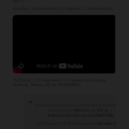
//]]>-->
Alcaldes y Gobernadores | Programa 2 | Temporada IV
"Al Cierre". | El Financiero TV | Opinión de Gustavo
Rentería. Martes, 03 de DICIEMBRE.
Las coyunturas políticas y económicas son analizadas por
especialistas en
#AlCierre
con
@E_Q_
y
@LKourchenko
.
https://t.co/az4DKEUYbB
— El Financiero TV (@ElFinancieroTv)
December 4, 2024