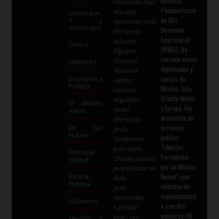
Instituto
Fernando Díaz
Panamericano
Naranjo
Despegue
en Alta
s y
Fernando Irala
Aterrizajes
Dirección
Fernando
Empresarial
Schutte
Dinero
(IPADE). Ha
Elguero
cursado varios
Gustavo
Dobleces
diplomados y
Rentería
cursos en
Economía y
Héctor
Política
México, Asia,
Herrera
Oriente Medio
Argüelles
El debate
y Europa. Fue
Israel
equis
accionista de
Mendoza
la revista
En las
Jesús
Nubes
política
Zambrano
“Libertas,
José Alam
Enfoque
Periodismo
Chávez Jacobo
Global
por un México
José Eleazar de
Nuevo”, una
Esfera
Ávila
Pública
empresa de
José
espectaculare
Fernández
Gobierno
s y en dos
Santillán
emisoras FM
José Luis
Hechos y