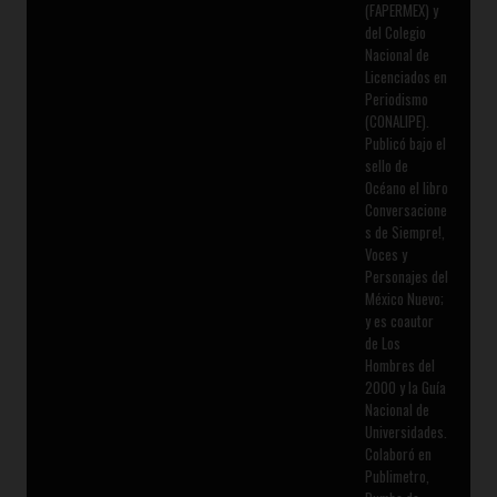
(FAPERMEX) y
del Colegio
Nacional de
Licenciados en
Periodismo
(CONALIPE).
Publicó bajo el
sello de
Océano el libro
Conversacione
s de Siempre!,
Voces y
Personajes del
México Nuevo;
y es coautor
de Los
Hombres del
2000 y la Guía
Nacional de
Universidades.
Colaboró en
Publimetro,