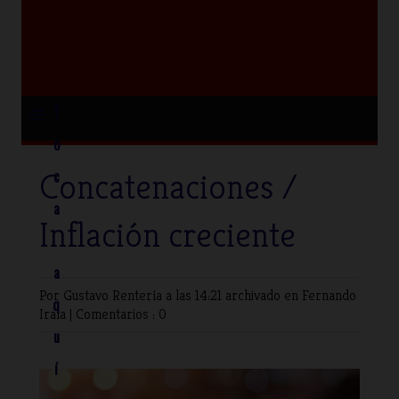
≡
T
o
Concatenaciones /
c
a
Inflación creciente
a
Por Gustavo Rentería
a las 14:21 archivado en
Fernando
q
Irala
|
Comentarios : 0
u
í