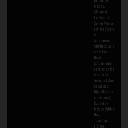
Rumbo de
México,
Siempre!,
Excélsior, El
Sol de México,
revista Escala
de
Aeroméxico,
SDPNoticias.c
om y The
News.
Actualmente
escribe en los
diarios La
Jornada Estado
de México,
DigitalMex.co
m (Edomex),
Capital de
México (CDMX)
Hoy
Tamaulipas
(Tamps),