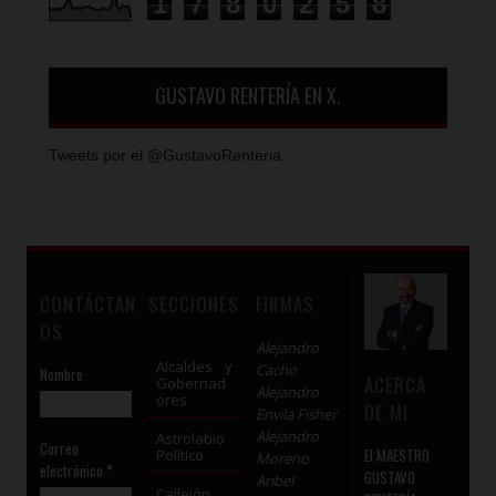
1
7
8
0
2
5
8
GUSTAVO RENTERÍA EN X.
Tweets por el @GustavoRenteria.
CONTÁCTAN
SECCIONES
FIRMAS
OS
Alejandro
Alcaldes y
Cacho
Nombre
ACERCA
Gobernad
Alejandro
ores
DE MI
Envila Fisher
Alejandro
Astrolabio
Correo
El MAESTRO
Político
Moreno
electrónico
*
GUSTAVO
Aribel
Callejón