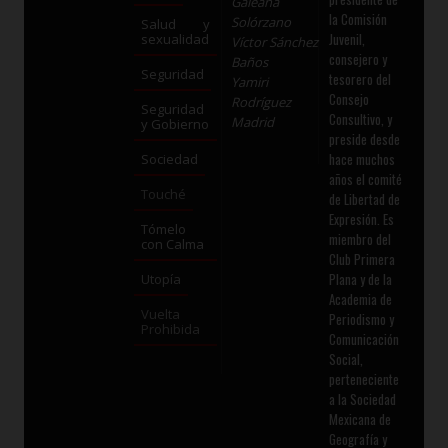
Galeana
la Comisión
Solórzano
Salud y
Juvenil,
sexualidad
Víctor Sánchez
consejero y
Baños
Seguridad
tesorero del
Yamiri
Consejo
Rodríguez
Seguridad
Consultivo, y
Madrid
y Gobierno
preside desde
hace muchos
Sociedad
años el comité
Touché
de Libertad de
Expresión. Es
Tómelo
miembro del
con Calma
Club Primera
Plana y de la
Utopía
Academia de
Vuelta
Periodismo y
Prohibida
Comunicación
Social,
perteneciente
a la Sociedad
Mexicana de
Geografía y