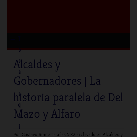
≡
T
o
Alcaldes y
c
a
Gobernadores | La
historia paralela de Del
a
q
Mazo y Alfaro
u
í
Por Gustavo Rentería
a las 5:32 archivado en
Alcaldes y