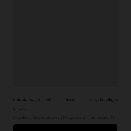
Entrada más reciente
Inicio
Entrada antigua
//]]>-->
Alcaldes y Gobernadores | Programa 2 | Temporada IV