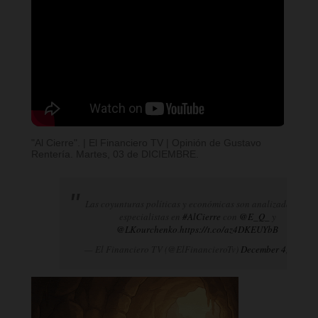
"Al Cierre". | El Financiero TV | Opinión de Gustavo
Rentería. Martes, 03 de DICIEMBRE.
Las coyunturas políticas y económicas son analizadas por
especialistas en
#AlCierre
con
@E_Q_
y
@LKourchenko
.
https://t.co/az4DKEUYbB
— El Financiero TV (@ElFinancieroTv)
December 4, 2024