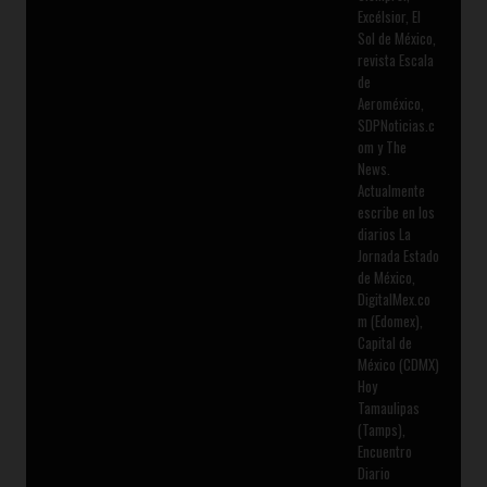
Excélsior, El
Sol de México,
revista Escala
de
Aeroméxico,
SDPNoticias.c
om y The
News.
Actualmente
escribe en los
diarios La
Jornada Estado
de México,
DigitalMex.co
m (Edomex),
Capital de
México (CDMX)
Hoy
Tamaulipas
(Tamps),
Encuentro
Diario