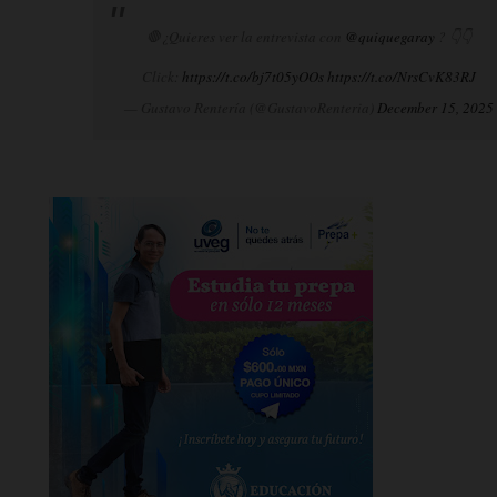
🛑¿Quieres ver la entrevista con
@quiquegaray
? 👇👇
Click:
https://t.co/bj7t05yOOs
https://t.co/NrsCvK83RJ
— Gustavo Rentería (@GustavoRenteria)
December 15, 2025