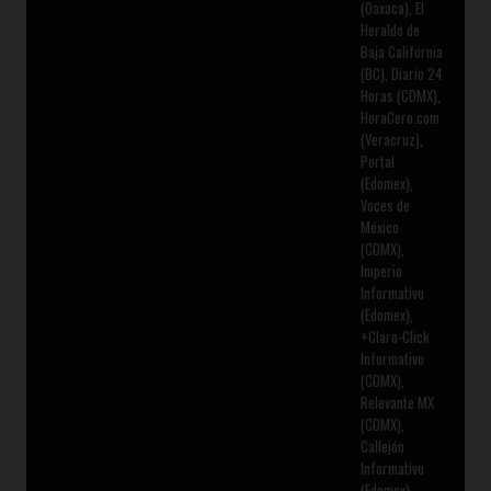
(Oaxaca), El
Heraldo de
Baja California
(BC), Diario 24
Horas (CDMX),
HoraCero.com
(Veracruz),
Portal
(Edomex),
Voces de
México
(CDMX),
Imperio
Informativo
(Edomex),
+Claro-Click
Informativo
(CDMX),
Relevante MX
(CDMX),
Callejón
Informativo
(Edomex),