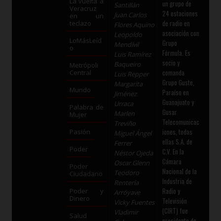
La vuelta a
un grupo de
Santillán
Veracruz
24 estaciones
Juan Carlos
en un
de radio en
teclazo
Flores Aquino
asociación con
Leopoldo
LoMásLeíd
Grupo
Mendívil
o
Fórmula. Es
Luis Ramírez
socio y
Baqueiro
Metrópoli
comanda
Central
Luis Repper
Grupo Guste,
Margarita
Mundo
Paraíso en
Jiménez
Guanajuato y
Urraca
Palabra de
Gusar
Marlen
Mujer
Telecomunicac
Treviño
iones, todas
Pasión
Miguel Ángel
ellas S.A. de
Ferrer
Poder
C.V. En la
Néstor Ojeda
Cámara
Oscar Glenn
Poder
Nacional de la
Teodoro
Ciudadano
Industria de
Rentería
Radio y
Poder y
Arróyave
Dinero
Televisión
Vicky Fuentes
(CIRT) fue
Vladimir
Salud
presidente de