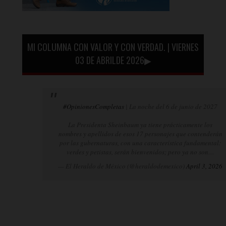
MI COLUMNA CON VALOR Y CON VERDAD. | VIERNES
03 DE ABRILDE 2026▶
#OpinionesCompletas
| La noche del 6 de junio de 2027
La Presidenta Sheinbaum ya tiene prácticamente los
nombres y apellidos de esos 17 personajes que contenderán
por las gubernaturas, con una característica fundamental:
verdes y petistas, serán bienvenidos; pero ya no son…
— El Heraldo de México (@heraldodemexico)
April 3, 2026