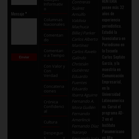
RENTERÍA
Contreras
Informativ
posee más 32
Suárez
o
años de
Mensaje
*
Arnulfo
experiencia
Columnas
Valdivia
Nacionales
periodística.
Machuca
Estudió la
Billie J Parker
Comentan
licenciatura en
Carlos Alberto
do
Periodismo en
Martínez
la Escuela
Comentari
Carlos Ravelo
o a Tiempo
Carlos Septién
Galindo
García, y la
Christián
Con Valor y
maestría en
Gutiérrez
Con
Comunicación
Verdad
Eduardo
Empresarial,
Fuentes
Concatena
en la
Eduardo
ciones
Universidad
Ibarra Aguirre
Latinoamerica
Fernando A.
Crónica
na. Cursó el
Confidenci
Mora Guillén
al
programa AD-
Fernando
2 en el
Amerlinck
Cultura
Instituto
Fernando Díaz
Panamericano
Naranjo
Despegue
en Alta
s y
Fernando Irala