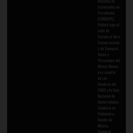
Nacional de
Licenciados en
Periodismo
(CONALIPE).
Publicó bajo el
sello de
Océano el libro
Conversacione
s de Siempre!,
Voces y
Personajes del
México Nuevo;
y es coautor
de Los
Hombres del
2000 y la Guía
Nacional de
Universidades.
Colaboró en
Publimetro,
Rumbo de
México,
Siempre!,