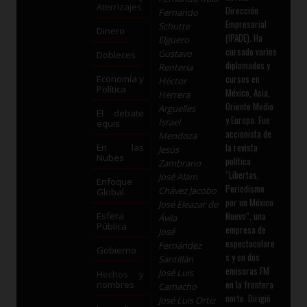
Aterrizajes
Dirección
Fernando
Empresarial
Schutte
Dinero
(IPADE). Ha
Elguero
cursado varios
Gustavo
Dobleces
diplomados y
Rentería
cursos en
Economía y
Héctor
Política
México, Asia,
Herrera
Oriente Medio
Argüelles
El debate
y Europa. Fue
Israel
equis
accionista de
Mendoza
la revista
En las
Jesús
Nubes
política
Zambrano
“Libertas,
José Alam
Enfoque
Periodismo
Chávez Jacobo
Global
por un México
José Eleazar de
Nuevo”, una
Esfera
Ávila
Pública
empresa de
José
espectaculare
Fernández
Gobierno
s y en dos
Santillán
emisoras FM
José Luis
Hechos y
en la frontera
nombres
Camacho
norte. Dirigió
José Luis Ortiz