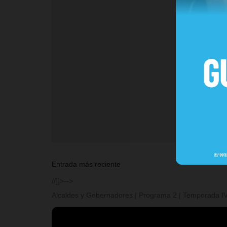
Entrada más reciente
//]]>-->
Alcaldes y Gobernadores | Programa 2 | Temporada I