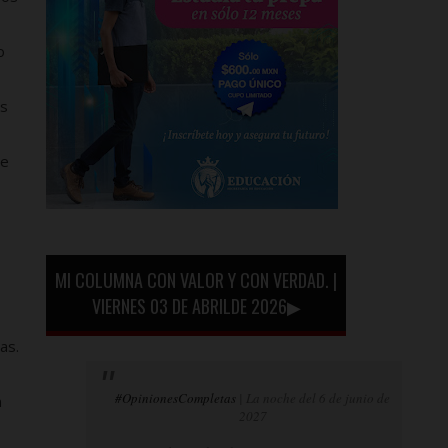
o
as
de
MI COLUMNA CON VALOR Y CON VERDAD. |
VIERNES 03 DE ABRILDE 2026▶
as.
#OpinionesCompletas
| La noche del 6 de junio de
n
2027