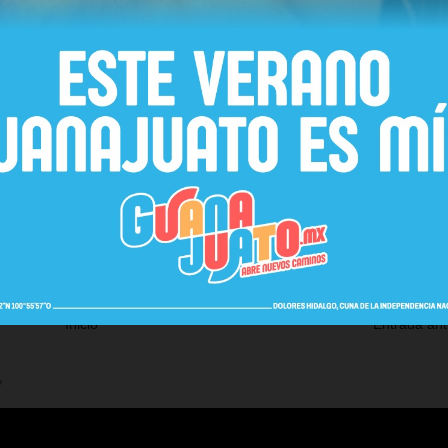
Inicio
Entrada ant
V