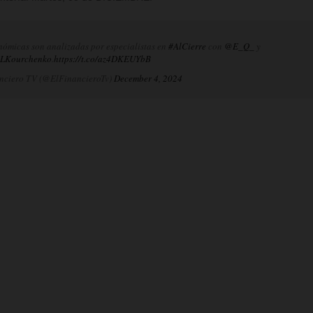
nómicas son analizadas por especialistas en
#AlCierre
con
@E_Q_
y
LKourchenko
.
https://t.co/az4DKEUYbB
nciero TV (@ElFinancieroTv)
December 4, 2024