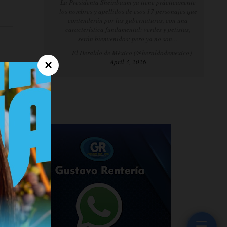
La Presidenta Sheinbaum ya tiene prácticamente
los nombres y apellidos de esos 17 personajes que
contenderán por las gubernaturas, con una
característica fundamental: verdes y petistas,
serán bienvenidos; pero ya no son…
— El Heraldo de México (@heraldodemexico)
April 3, 2026
×
☰