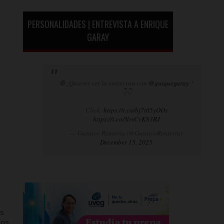
PERSONALIDADES | ENTREVISTA A ENRIQUE
GARAY
🛑¿Quieres ver la entrevista con
@quiquegaray
?
👇👇
Click:
https://t.co/bj7t05yOOs
https://t.co/NrsCvK83RJ
— Gustavo Rentería (@GustavoRenteria)
December 15, 2025
es
eos