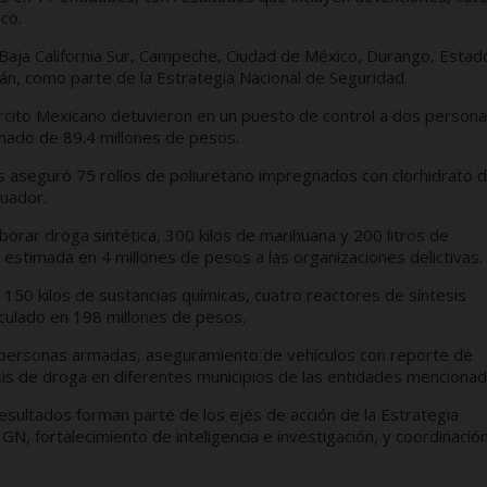
co.
, Baja California Sur, Campeche, Ciudad de México, Durango, Estad
tán, como parte de la Estrategia Nacional de Seguridad.
Ejército Mexicano detuvieron en un puesto de control a dos person
imado de 89.4 millones de pesos.
 aseguró 75 rollos de poliuretano impregnados con clorhidrato 
cuador.
aborar droga sintética, 300 kilos de marihuana y 200 litros de
 estimada en 4 millones de pesos a las organizaciones delictivas.
 150 kilos de sustancias químicas, cuatro reactores de síntesis
culado en 198 millones de pesos.
 personas armadas, aseguramiento de vehículos con reporte de
sis de droga en diferentes municipios de las entidades mencionad
sultados forman parte de los ejes de acción de la Estrategia
 GN, fortalecimiento de inteligencia e investigación, y coordinació