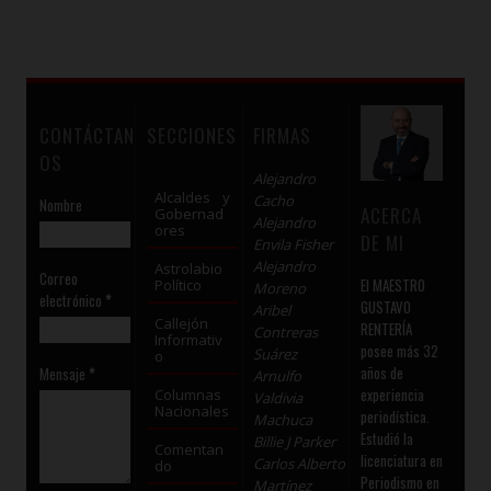
CONTÁCTAN
SECCIONES
FIRMAS
OS
Alejandro
Alcaldes y
Cacho
Nombre
ACERCA
Gobernad
Alejandro
ores
DE MI
Envila Fisher
Alejandro
Astrolabio
Correo
El MAESTRO
Político
Moreno
electrónico
*
GUSTAVO
Aribel
Callejón
RENTERÍA
Contreras
Informativ
posee más 32
Suárez
o
años de
Mensaje
*
Arnulfo
experiencia
Columnas
Valdivia
Nacionales
periodística.
Machuca
Estudió la
Billie J Parker
Comentan
licenciatura en
Carlos Alberto
do
Periodismo en
Martínez