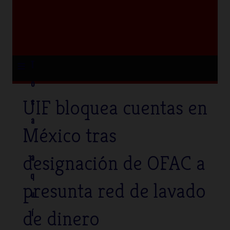
≡
T
o
UIF bloquea cuentas en
c
a
México tras
designación de OFAC a
a
q
presunta red de lavado
u
de dinero
í