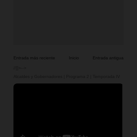
Entrada más reciente
Inicio
Entrada antigua
//]]>-->
Alcaldes y Gobernadores | Programa 2 | Temporada IV