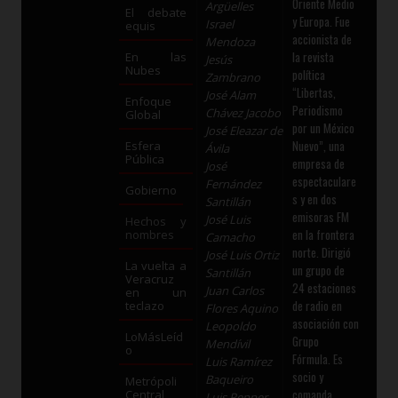
Oriente Medio
Argüelles
El debate
y Europa. Fue
Israel
equis
accionista de
Mendoza
la revista
En las
Jesús
Nubes
política
Zambrano
“Libertas,
José Alam
Enfoque
Periodismo
Chávez Jacobo
Global
por un México
José Eleazar de
Nuevo”, una
Esfera
Ávila
Pública
empresa de
José
espectaculare
Fernández
Gobierno
s y en dos
Santillán
emisoras FM
José Luis
Hechos y
en la frontera
nombres
Camacho
norte. Dirigió
José Luis Ortiz
La vuelta a
un grupo de
Santillán
Veracruz
24 estaciones
Juan Carlos
en un
de radio en
teclazo
Flores Aquino
asociación con
Leopoldo
LoMásLeíd
Grupo
Mendívil
o
Fórmula. Es
Luis Ramírez
socio y
Baqueiro
Metrópoli
comanda
Central
Luis Repper