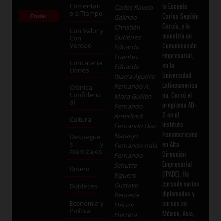
la Escuela
Comentari
Carlos Ravelo
o a Tiempo
Carlos Septién
Galindo
García, y la
Christián
Con Valor y
maestría en
Gutiérrez
Con
Comunicación
Verdad
Eduardo
Empresarial,
Fuentes
Concatena
en la
Eduardo
ciones
Universidad
Ibarra Aguirre
Latinoamerica
Fernando A.
Crónica
na. Cursó el
Confidenci
Mora Guillén
al
programa AD-
Fernando
2 en el
Amerlinck
Cultura
Instituto
Fernando Díaz
Panamericano
Naranjo
Despegue
en Alta
s y
Fernando Irala
Aterrizajes
Dirección
Fernando
Empresarial
Schutte
Dinero
(IPADE). Ha
Elguero
cursado varios
Gustavo
Dobleces
diplomados y
Rentería
cursos en
Economía y
Héctor
Política
México, Asia,
Herrera