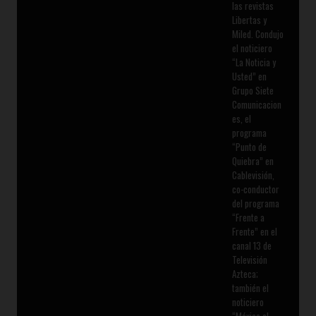
las revistas
Libertas y
Miled. Condujo
el noticiero
“La Noticia y
Usted” en
Grupo Siete
Comunicacion
es, el
programa
“Punto de
Quiebra” en
Cablevisión,
co-conductor
del programa
“Frente a
Frente” en el
canal 13 de
Televisión
Azteca;
también el
noticiero
“México al