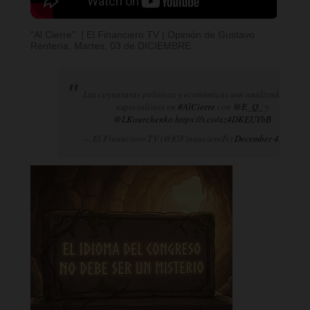
"Al Cierre". | El Financiero TV | Opinión de Gustavo
Rentería. Martes, 03 de DICIEMBRE.
Las coyunturas políticas y económicas son analizadas por
especialistas en
#AlCierre
con
@E_Q_
y
@LKourchenko
.
https://t.co/az4DKEUYbB
— El Financiero TV (@ElFinancieroTv)
December 4, 2024