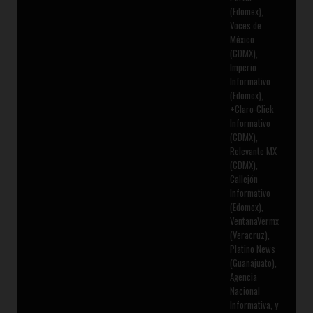
(Edomex),
Voces de
México
(CDMX),
Imperio
Informativo
(Edomex),
+Claro-Click
Informativo
(CDMX),
Relevante MX
(CDMX),
Callejón
Informativo
(Edomex),
VentanaVermx
(Veracruz),
Platino News
(Guanajuato),
Agencia
Nacional
Informativa, y