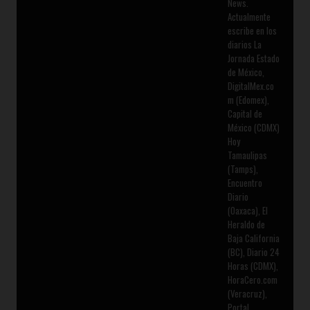
News.
Actualmente
escribe en los
diarios La
Jornada Estado
de México,
DigitalMex.co
m (Edomex),
Capital de
México (CDMX)
Hoy
Tamaulipas
(Tamps),
Encuentro
Diario
(Oaxaca), El
Heraldo de
Baja California
(BC), Diario 24
Horas (CDMX),
HoraCero.com
(Veracruz),
Portal