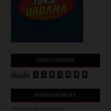
VISITAS A ESTA PÁGINA
1
7
8
3
6
9
9
GUSTAVO RENTERÍA EN X.
Tweets por el @GustavoRenteria.