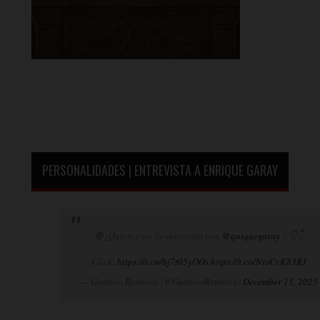
PERSONALIDADES | ENTREVISTA A ENRIQUE GARAY
🛑¿Quieres ver la entrevista con
@quiquegaray
? 👇👇
Click:
https://t.co/bj7t05yOOs
https://t.co/NrsCvK83RJ
— Gustavo Rentería (@GustavoRenteria)
December 15, 2025