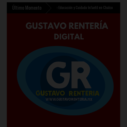
Último Momento
e contempla nuevo Centro de Educación y Cuidado Infantil en Chalco
»
Sheinbaum prese