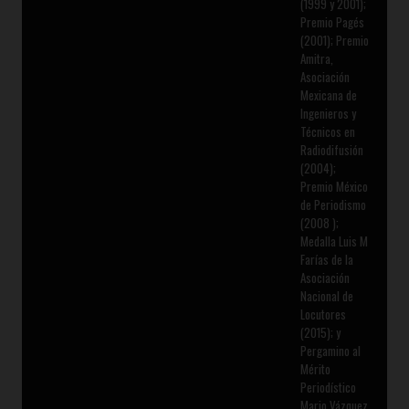
(1999 y 2001);
Premio Pagés
(2001); Premio
Amitra,
Asociación
Mexicana de
Ingenieros y
Técnicos en
Radiodifusión
(2004);
Premio México
de Periodismo
(2008 );
Medalla Luis M
Farías de la
Asociación
Nacional de
Locutores
(2015); y
Pergamino al
Mérito
Periodístico
Mario Vázquez