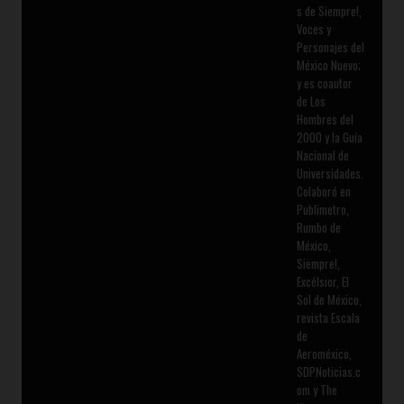
s de Siempre!,
Voces y
Personajes del
México Nuevo;
y es coautor
de Los
Hombres del
2000 y la Guía
Nacional de
Universidades.
Colaboró en
Publimetro,
Rumbo de
México,
Siempre!,
Excélsior, El
Sol de México,
revista Escala
de
Aeroméxico,
SDPNoticias.c
om y The