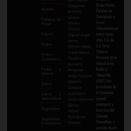
Grupo Guste,
Margarita
Mundo
Paraíso en
Jiménez
Guanajuato y
Urraca
Palabra de
Gusar
Marlen
Mujer
Telecomunicac
Treviño
iones, todas
Pasión
Miguel Ángel
ellas S.A. de
Ferrer
Poder
C.V. En la
Néstor Ojeda
Cámara
Oscar Glenn
Poder
Nacional de la
Teodoro
Ciudadano
Industria de
Rentería
Radio y
Poder y
Arróyave
Dinero
Televisión
Vicky Fuentes
(CIRT) fue
Vladimir
Salud
presidente de
Galeana
la Comisión
Solórzano
Salud y
Juvenil,
sexualidad
Víctor Sánchez
consejero y
Baños
Seguridad
tesorero del
Yamiri
Consejo
Rodríguez
Seguridad
Consultivo, y
Madrid
y Gobierno
preside desde