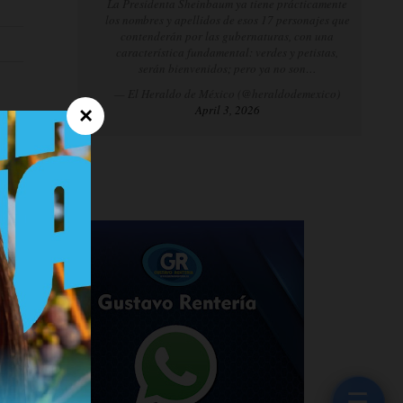
La Presidenta Sheinbaum ya tiene prácticamente
los nombres y apellidos de esos 17 personajes que
contenderán por las gubernaturas, con una
característica fundamental: verdes y petistas,
serán bienvenidos; pero ya no son…
— El Heraldo de México (@heraldodemexico)
April 3, 2026
×
☰