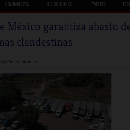
COLUMNISTAS
MIS COLUMNASˇ
TWITTER
FAC
e México garantiza abasto d
mas clandestinas
rno
|
Comentarios : 0