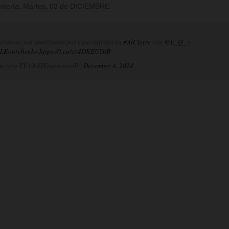
Rentería. Martes, 03 de DICIEMBRE.
nómicas son analizadas por especialistas en
#AlCierre
con
@E_Q_
y
LKourchenko
.
https://t.co/az4DKEUYbB
nciero TV (@ElFinancieroTv)
December 4, 2024