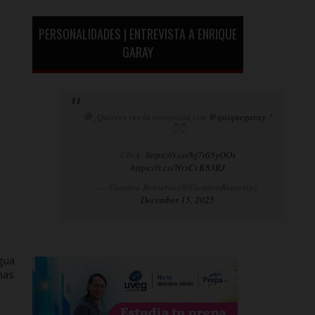
PERSONALIDADES | ENTREVISTA A ENRIQUE
GARAY
🛑¿Quieres ver la entrevista con
@quiquegaray
?
👇👇
Click:
https://t.co/bj7t05yOOs
https://t.co/NrsCvK83RJ
— Gustavo Rentería (@GustavoRenteria)
December 15, 2025
gua
mas