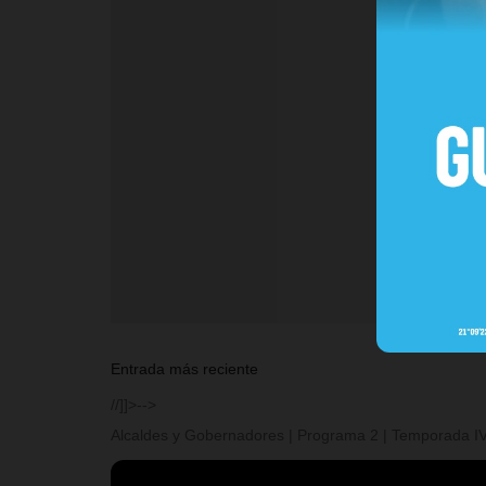
Entrada más reciente
//]]>-->
Alcaldes y Gobernadores | Programa 2 | Temporada I