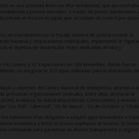
do en una actividad ilícita con alta rentabilidad, que aprovechaba
otabilizada a precios elevados. A través de pozos clandestinos y
istribuían el recurso en pipas que circulaban sin control por disti
, en coordinación con la Fiscalía General de Justicia estatal, la
uardia Nacional y corporaciones municipales, implementó la “Opera
con el objetivo de desarticular redes dedicadas al robo y
bo 142 cateos y 47 inspecciones en 189 inmuebles, donde fueron
emás, se aseguraron 322 pipas utilizadas para la distribución de
danas y reportes del Centro Nacional de Inteligencia, apuntan a 
e presuntas organizaciones sindicales. Entre ellas, destacan la
(USON), la Alianza de Autotransportistas, Comerciantes y Anexas 
 “Los 300”, “Libertad”, “25 de Marzo”, “22 de Octubre” y “Choki
s los habitantes eran obligados a adquirir agua únicamente a trav
ncia económica y limitó el acceso equitativo al recurso. El Gobi
lancia continuarán para garantizar un abasto transparente y seguro