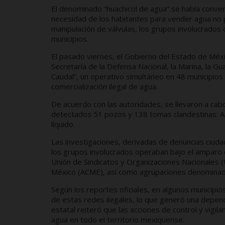
El denominado “huachicol de agua” se había converti
necesidad de los habitantes para vender agua no p
manipulación de válvulas, los grupos involucrados d
municipios.
El pasado viernes, el Gobierno del Estado de México
Secretaría de la Defensa Nacional, la Marina, la G
Caudal”, un operativo simultáneo en 48 municipios 
comercialización ilegal de agua.
De acuerdo con las autoridades, se llevaron a ca
detectados 51 pozos y 138 tomas clandestinas. Ad
líquido.
Las investigaciones, derivadas de denuncias ciuda
los grupos involucrados operaban bajo el amparo d
Unión de Sindicatos y Organizaciones Nacionales 
México (ACME), así como agrupaciones denominadas
Según los reportes oficiales, en algunos municipio
de estas redes ilegales, lo que generó una depende
estatal reiteró que las acciones de control y vigi
agua en todo el territorio mexiquense.