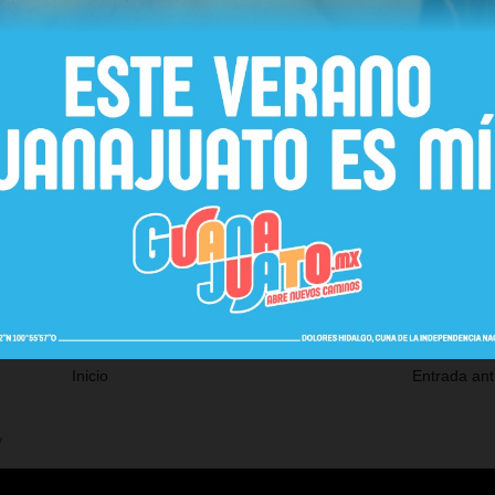
Inicio
Entrada ant
V