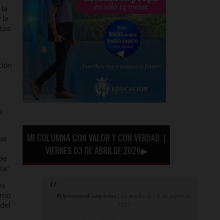
 la
 la
ntos
ción
l
MI COLUMNA CON VALOR Y CON VERDAD. |
que
VIERNES 03 DE ABRILDE 2026▶
de
za”.
és
erno
#OpinionesCompletas
| La noche del 6 de junio de
 del
2027