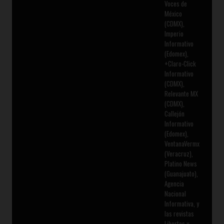
Voces de
México
(CDMX),
Imperio
Informativo
(Edomex),
+Claro-Click
Informativo
(CDMX),
Relevante MX
(CDMX),
Callejón
Informativo
(Edomex),
VentanaVermx
(Veracruz),
Platino News
(Guanajuato),
Agencia
Nacional
Informativa, y
las revistas
Libertas y