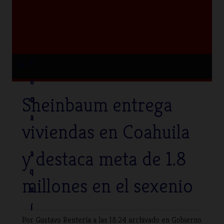
≡
T
o
Sheinbaum entrega
c
a
viviendas en Coahuila
y destaca meta de 1.8
a
q
millones en el sexenio
u
í
Por Gustavo Rentería
a las 18:24 archivado en
Gobierno