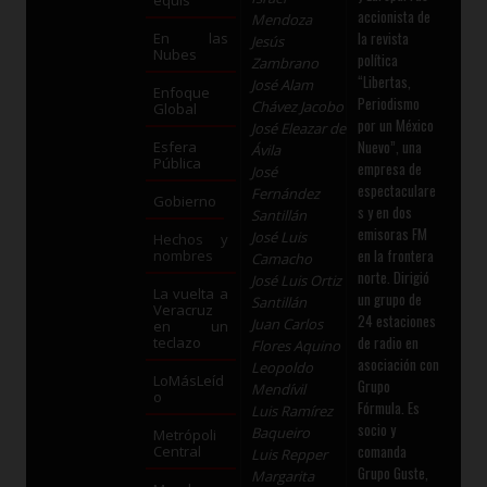
accionista de
Mendoza
la revista
En las
Jesús
Nubes
política
Zambrano
“Libertas,
José Alam
Enfoque
Periodismo
Chávez Jacobo
Global
por un México
José Eleazar de
Nuevo”, una
Esfera
Ávila
Pública
empresa de
José
espectaculare
Fernández
Gobierno
s y en dos
Santillán
emisoras FM
José Luis
Hechos y
en la frontera
nombres
Camacho
norte. Dirigió
José Luis Ortiz
La vuelta a
un grupo de
Santillán
Veracruz
24 estaciones
Juan Carlos
en un
de radio en
teclazo
Flores Aquino
asociación con
Leopoldo
LoMásLeíd
Grupo
Mendívil
o
Fórmula. Es
Luis Ramírez
socio y
Baqueiro
Metrópoli
comanda
Central
Luis Repper
Grupo Guste,
Margarita