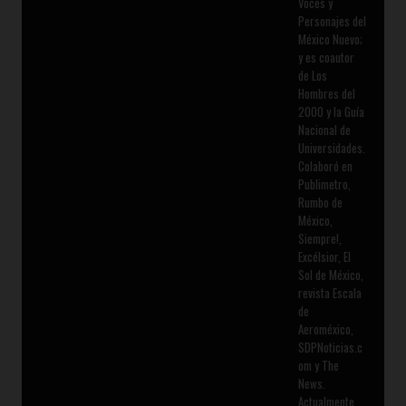
Voces y
Personajes del
México Nuevo;
y es coautor
de Los
Hombres del
2000 y la Guía
Nacional de
Universidades.
Colaboró en
Publimetro,
Rumbo de
México,
Siempre!,
Excélsior, El
Sol de México,
revista Escala
de
Aeroméxico,
SDPNoticias.c
om y The
News.
Actualmente