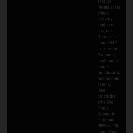
en Grupo
Fórmula y cada
sábado
produce y
conduce el
programa
“Libertas” en
el canal 34.2
de Televisión
Mexiquense,
desde hace 16
años. Ha
recibido varios
reconocimient
os por su
labor
periodística,
entre ellos:
Premio
Nacional de
Periodismo
(1999 y 2001);
Premio Pagés