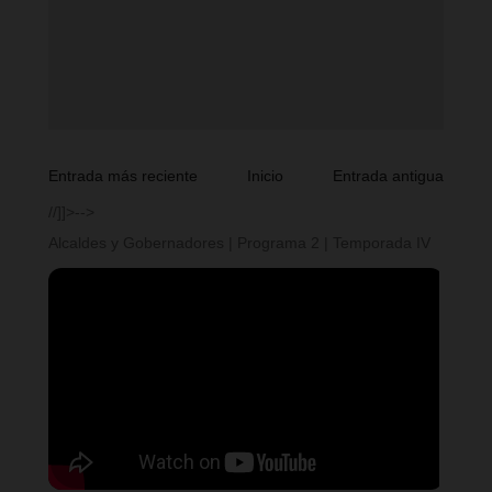
Entrada más reciente
Inicio
Entrada antigua
//]]>-->
Alcaldes y Gobernadores | Programa 2 | Temporada IV