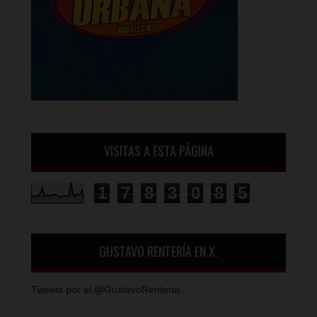
VISITAS A ESTA PÁGINA
1
7
8
3
0
8
5
GUSTAVO RENTERÍA EN X.
Tweets por el @GustavoRenteria.