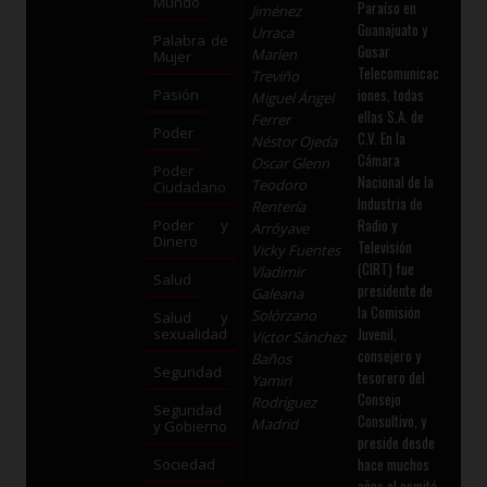
Mundo
Paraíso en
Jiménez
Guanajuato y
Urraca
Palabra de
Gusar
Marlen
Mujer
Telecomunicac
Treviño
iones, todas
Pasión
Miguel Ángel
ellas S.A. de
Ferrer
Poder
C.V. En la
Néstor Ojeda
Cámara
Oscar Glenn
Poder
Nacional de la
Teodoro
Ciudadano
Industria de
Rentería
Radio y
Poder y
Arróyave
Dinero
Televisión
Vicky Fuentes
(CIRT) fue
Vladimir
Salud
presidente de
Galeana
la Comisión
Solórzano
Salud y
Juvenil,
sexualidad
Víctor Sánchez
consejero y
Baños
Seguridad
tesorero del
Yamiri
Consejo
Rodríguez
Seguridad
Consultivo, y
Madrid
y Gobierno
preside desde
hace muchos
Sociedad
años el comité