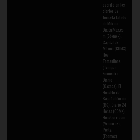
escribe en los
diarios La
Jornada Estado
de México,
DigitalMex.co
m (Edomex),
Capital de
México (CDMX)
Hoy
Tamaulipas
(Tamps),
Encuentro
Diario
(Oaxaca), El
Heraldo de
Baja California
(BC), Diario 24
Horas (CDMX),
HoraCero.com
(Veracruz),
Portal
(Edomex),