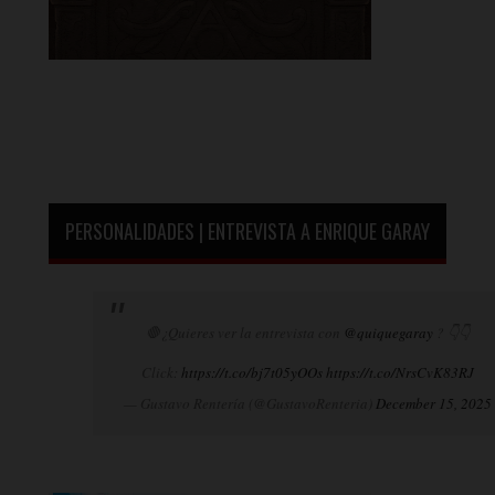
PERSONALIDADES | ENTREVISTA A ENRIQUE GARAY
🛑¿Quieres ver la entrevista con
@quiquegaray
? 👇👇
Click:
https://t.co/bj7t05yOOs
https://t.co/NrsCvK83RJ
— Gustavo Rentería (@GustavoRenteria)
December 15, 2025