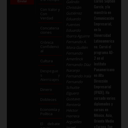
Carlos Septién
Galindo
García, y la
Christián
Con Valor y
maestría en
Gutiérrez
Con
Comunicación
Verdad
Eduardo
Empresarial,
Fuentes
Concatena
en la
Eduardo
ciones
Universidad
Ibarra Aguirre
Latinoamerica
Fernando A.
Crónica
na. Cursó el
Confidenci
Mora Guillén
al
programa AD-
Fernando
2 en el
Amerlinck
Cultura
Instituto
Fernando Díaz
Panamericano
Naranjo
Despegue
en Alta
s y
Fernando Irala
Aterrizajes
Dirección
Fernando
Empresarial
Schutte
Dinero
(IPADE). Ha
Elguero
cursado varios
Gustavo
Dobleces
diplomados y
Rentería
cursos en
Economía y
Héctor
Política
México, Asia,
Herrera
Oriente Medio
Argüelles
El debate
y Europa. Fue
Israel
equis