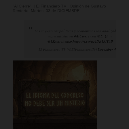
"Al Cierre". | El Financiero TV | Opinión de Gustavo
Rentería. Martes, 03 de DICIEMBRE.
Las coyunturas políticas y económicas son analizadas por
especialistas en
#AlCierre
con
@E_Q_
y
@LKourchenko
.
https://t.co/az4DKEUYbB
— El Financiero TV (@ElFinancieroTv)
December 4, 2024