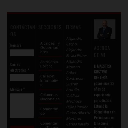
CONTÁCTAN
SECCIONES
FIRMAS
OS
Alejandro
Alcaldes y
Cacho
Nombre
ACERCA
Gobernad
Alejandro
ores
DE MI
Envila Fisher
Alejandro
Astrolabio
Correo
El MAESTRO
Político
Moreno
electrónico
*
GUSTAVO
Aribel
Callejón
RENTERÍA
Contreras
Informativ
posee más 32
Suárez
o
años de
Mensaje
*
Arnulfo
experiencia
Columnas
Valdivia
Nacionales
periodística.
Machuca
Estudió la
Billie J Parker
Comentan
licenciatura en
Carlos Alberto
do
Periodismo en
Martínez
la Escuela
Comentari
Carlos Ravelo
o a Tiempo