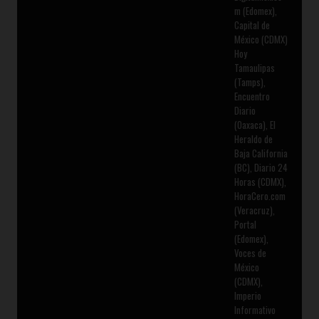
m (Edomex),
Capital de
México (CDMX)
Hoy
Tamaulipas
(Tamps),
Encuentro
Diario
(Oaxaca), El
Heraldo de
Baja California
(BC), Diario 24
Horas (CDMX),
HoraCero.com
(Veracruz),
Portal
(Edomex),
Voces de
México
(CDMX),
Imperio
Informativo