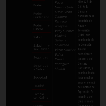
ellas S.A. de
Ferrer
Poder
C.V. En la
Néstor Ojeda
Cámara
Oscar Glenn
Poder
Nacional de la
Teodoro
Ciudadano
Industria de
Rentería
Radio y
Poder y
Arróyave
Dinero
Televisión
Vicky Fuentes
(CIRT) fue
Vladimir
Salud
presidente de
Galeana
la Comisión
Solórzano
Salud y
Juvenil,
sexualidad
Víctor Sánchez
consejero y
Baños
Seguridad
tesorero del
Yamiri
Consejo
Rodríguez
Seguridad
Consultivo, y
Madrid
y Gobierno
preside desde
hace muchos
Sociedad
años el comité
Touché
de Libertad de
Expresión. Es
Tómelo
miembro del
con Calma
Club Primera
Plana y de la
Utopía