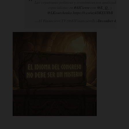
Las coyunturas políticas y económicas son analizadas por
especialistas en
#AlCierre
con
@E_Q_
y
@LKourchenko
.
https://t.co/az4DKEUYbB
— El Financiero TV (@ElFinancieroTv)
December 4, 2024