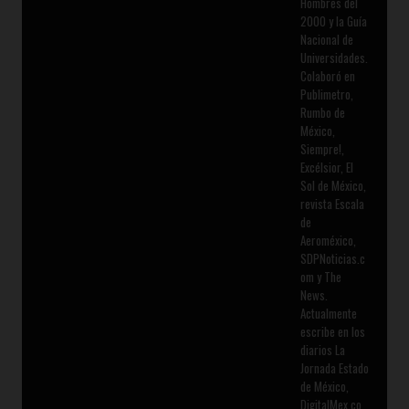
Hombres del
2000 y la Guía
Nacional de
Universidades.
Colaboró en
Publimetro,
Rumbo de
México,
Siempre!,
Excélsior, El
Sol de México,
revista Escala
de
Aeroméxico,
SDPNoticias.c
om y The
News.
Actualmente
escribe en los
diarios La
Jornada Estado
de México,
DigitalMex.co