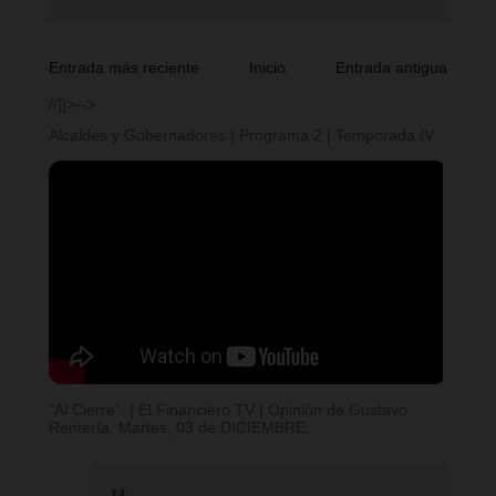
Entrada más reciente
Inicio
Entrada antigua
//]]>-->
Alcaldes y Gobernadores | Programa 2 | Temporada IV
"Al Cierre". | El Financiero TV | Opinión de Gustavo
Rentería. Martes, 03 de DICIEMBRE.