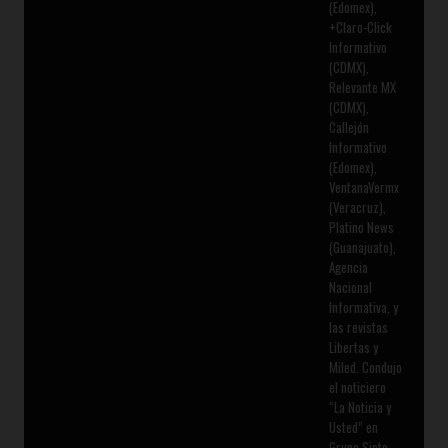
(Edomex),
+Claro-Click
Informativo
(CDMX),
Relevante MX
(CDMX),
Callejón
Informativo
(Edomex),
VentanaVermx
(Veracruz),
Platino News
(Guanajuato),
Agencia
Nacional
Informativa, y
las revistas
Libertas y
Miled. Condujo
el noticiero
“La Noticia y
Usted” en
Grupo Siete