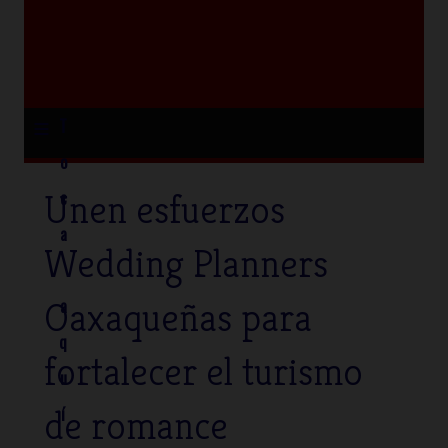
≡
T
o
Unen esfuerzos
c
a
Wedding Planners
Oaxaqueñas para
a
q
fortalecer el turismo
u
de romance
í