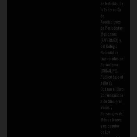
de Noticias, de
la Federación
de
Asociaciones
de Periodistas
Mexicanos
(FAPERMEX) y
del Colegio
Nacional de
Licenciados en
Periodismo
(CONALIPE).
Publicó bajo el
sello de
Océano el libro
Conversacione
s de Siempre!,
Voces y
Personajes del
México Nuevo;
y es coautor
de Los