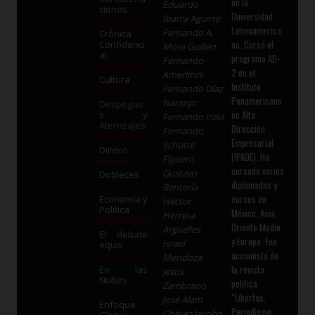
en la
Eduardo
ciones
Universidad
Ibarra Aguirre
Latinoamerica
Fernando A.
Crónica
na. Cursó el
Confidenci
Mora Guillén
al
programa AD-
Fernando
2 en el
Amerlinck
Cultura
Instituto
Fernando Díaz
Panamericano
Naranjo
Despegue
en Alta
s y
Fernando Irala
Aterrizajes
Dirección
Fernando
Empresarial
Schutte
Dinero
(IPADE). Ha
Elguero
cursado varios
Gustavo
Dobleces
diplomados y
Rentería
cursos en
Economía y
Héctor
Política
México, Asia,
Herrera
Oriente Medio
Argüelles
El debate
y Europa. Fue
Israel
equis
accionista de
Mendoza
la revista
En las
Jesús
Nubes
política
Zambrano
“Libertas,
José Alam
Enfoque
Periodismo
Chávez Jacobo