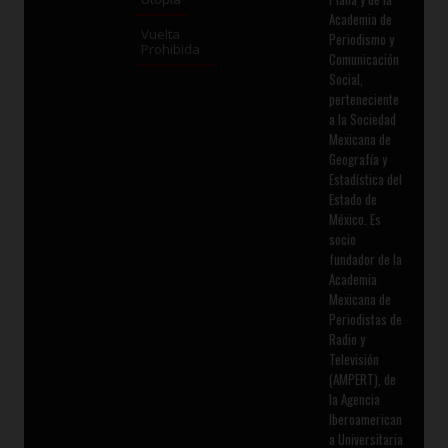
Academia de
Vuelta
Periodismo y
Prohibida
Comunicación
Social,
perteneciente
a la Sociedad
Mexicana de
Geografía y
Estadística del
Estado de
México. Es
socio
fundador de la
Academia
Mexicana de
Periodistas de
Radio y
Televisión
(AMPERT), de
la Agencia
Iberoamerican
a Universitaria