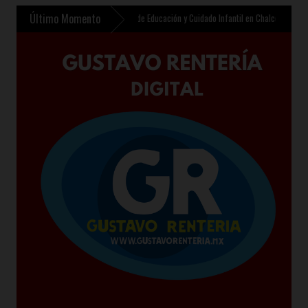
Último Momento
te contempla nuevo Centro de Educación y Cuidado Infantil en Chalco
»
Sheinbaum pre