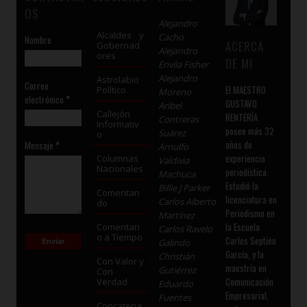
OS
Alejandro
Alcaldes y
Cacho
Nombre
ACERCA
Gobernad
Alejandro
ores
DE MI
Envila Fisher
Alejandro
Astrolabio
Correo
El MAESTRO
Político
Moreno
electrónico
*
GUSTAVO
Aribel
Callejón
RENTERÍA
Contreras
Informativ
posee más 32
Suárez
o
años de
Mensaje
*
Arnulfo
experiencia
Columnas
Valdivia
Nacionales
periodística.
Machuca
Estudió la
Billie J Parker
Comentan
licenciatura en
Carlos Alberto
do
Periodismo en
Martínez
la Escuela
Comentari
Carlos Ravelo
o a Tiempo
Carlos Septién
Galindo
García, y la
Christián
Con Valor y
maestría en
Gutiérrez
Con
Comunicación
Verdad
Eduardo
Empresarial,
Fuentes
Concatena