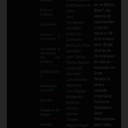
Global
por un México
José Eleazar de
Nuevo”, una
Esfera
Ávila
Pública
empresa de
José
espectaculare
Fernández
Gobierno
s y en dos
Santillán
emisoras FM
José Luis
Hechos y
en la frontera
nombres
Camacho
norte. Dirigió
José Luis Ortiz
La vuelta a
un grupo de
Santillán
Veracruz
24 estaciones
Juan Carlos
en un
de radio en
teclazo
Flores Aquino
asociación con
Leopoldo
LoMásLeíd
Grupo
Mendívil
o
Fórmula. Es
Luis Ramírez
socio y
Baqueiro
Metrópoli
comanda
Central
Luis Repper
Grupo Guste,
Margarita
Mundo
Paraíso en
Jiménez
Guanajuato y
Urraca
Palabra de
Gusar
Marlen
Mujer
Telecomunicac
Treviño
iones, todas
Pasión
Miguel Ángel