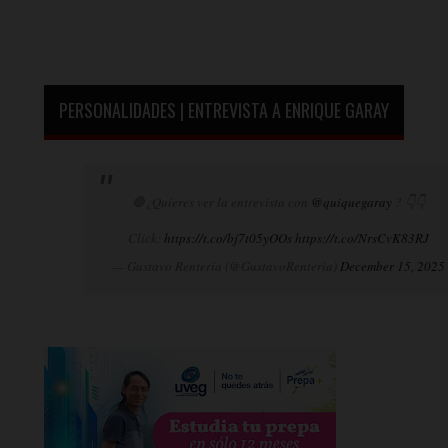
PERSONALIDADES | ENTREVISTA A ENRIQUE GARAY
🛑¿Quieres ver la entrevista con
@quiquegaray
? 👇👇
Click:
https://t.co/bj7t05yOOs
https://t.co/NrsCvK83RJ
— Gustavo Rentería (@GustavoRenteria)
December 15, 2025