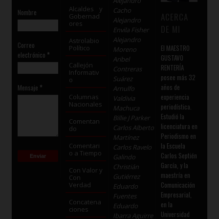
Alejandro
Alcaldes y
Cacho
Nombre
ACERCA
Gobernad
Alejandro
ores
DE MI
Envila Fisher
Alejandro
Astrolabio
Correo
El MAESTRO
Político
Moreno
electrónico
*
GUSTAVO
Aribel
Callejón
RENTERÍA
Contreras
Informativ
posee más 32
Suárez
o
años de
Mensaje
*
Arnulfo
experiencia
Columnas
Valdivia
Nacionales
periodística.
Machuca
Estudió la
Billie J Parker
Comentan
licenciatura en
Carlos Alberto
do
Periodismo en
Martínez
la Escuela
Comentari
Carlos Ravelo
o a Tiempo
Carlos Septién
Galindo
García, y la
Christián
Con Valor y
maestría en
Gutiérrez
Con
Comunicación
Verdad
Eduardo
Empresarial,
Fuentes
Concatena
en la
Eduardo
ciones
Universidad
Ibarra Aguirre