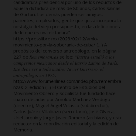
candidatura presidencial por uno de los reductos de
aquella dictadura de más de 80 años, Carlos Salinas
de Gortari. Los demás pueden ser amigos,
parientes, empleados, gente que quizá incorpora la
nostalgia del viejo presupuesto, en las definiciones
de lo que es una dictadura”…
https://presslibre.mx/2023/02/12/amlo-
movimiento-por-la-soberania-de-cuba/
(…) A
propósito del converso antropólogo, en la página
227 de
Remembranzas
se lee:
“
Bartra estudió a los
campesinos mexicanos desde el Barrio Latino de París.
Eso debe ser a toda madre. Javier Guerrero, el
antropólogo, en 1975:
http://www.forumenlinea.com/index.php/remembra
nzas-2-edicion
(...) El Centro de Estudios del
Movimiento Obrero y Socialista fue fundado hace
cuatro décadas por Arnoldo Martínez Verdugo
(director), Miguel Ángel Velasco (subdirector),
Carlos Juárez Villalbazo (secretario), José Olvera,
Uriel Jarquin y Jorge Javier Romero (archivos), y este
redactor en la coordinación editorial y la edición de
Memoria.