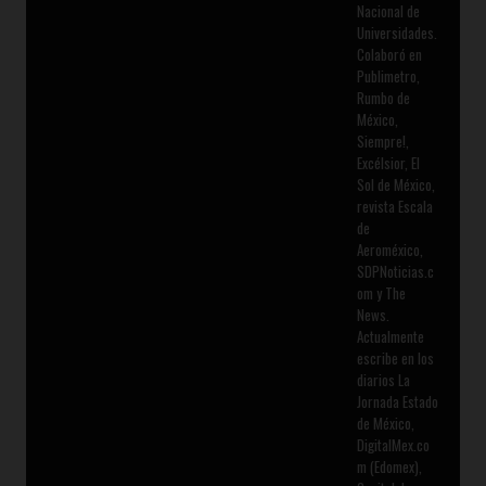
Nacional de
Universidades.
Colaboró en
Publimetro,
Rumbo de
México,
Siempre!,
Excélsior, El
Sol de México,
revista Escala
de
Aeroméxico,
SDPNoticias.c
om y The
News.
Actualmente
escribe en los
diarios La
Jornada Estado
de México,
DigitalMex.co
m (Edomex),