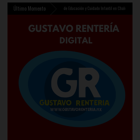
Último Momento
nte contempla nuevo Centro de Educación y Cuidado Infantil en Chalco
»
Sheinbaum pre