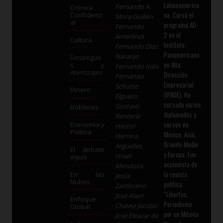
Latinoamerica
Fernando A.
Crónica
na. Cursó el
Confidenci
Mora Guillén
al
programa AD-
Fernando
2 en el
Amerlinck
Cultura
Instituto
Fernando Díaz
Panamericano
Naranjo
Despegue
en Alta
s y
Fernando Irala
Aterrizajes
Dirección
Fernando
Empresarial
Schutte
Dinero
(IPADE). Ha
Elguero
cursado varios
Gustavo
Dobleces
diplomados y
Rentería
cursos en
Economía y
Héctor
Política
México, Asia,
Herrera
Oriente Medio
Argüelles
El debate
y Europa. Fue
Israel
equis
accionista de
Mendoza
la revista
En las
Jesús
Nubes
política
Zambrano
“Libertas,
José Alam
Enfoque
Periodismo
Chávez Jacobo
Global
por un México
José Eleazar de