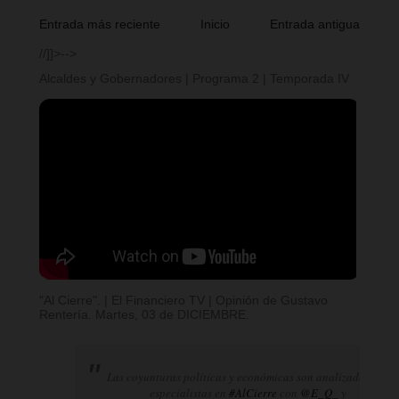
Entrada más reciente
Inicio
Entrada antigua
//]]>-->
Alcaldes y Gobernadores | Programa 2 | Temporada IV
"Al Cierre". | El Financiero TV | Opinión de Gustavo
Rentería. Martes, 03 de DICIEMBRE.
Las coyunturas políticas y económicas son analizadas por
especialistas en
#AlCierre
con
@E_Q_
y