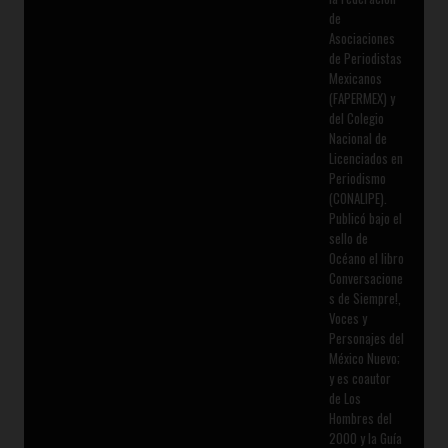
de
Asociaciones
de Periodistas
Mexicanos
(FAPERMEX) y
del Colegio
Nacional de
Licenciados en
Periodismo
(CONALIPE).
Publicó bajo el
sello de
Océano el libro
Conversacione
s de Siempre!,
Voces y
Personajes del
México Nuevo;
y es coautor
de Los
Hombres del
2000 y la Guía