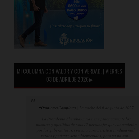
MI COLUMNA CON VALOR Y CON VERDAD. | VIERNES
03 DE ABRILDE 2026▶
#OpinionesCompletas
| La noche del 6 de junio de 2027
La Presidenta Sheinbaum ya tiene prácticamente los
nombres y apellidos de esos 17 personajes que contenderán
por las gubernaturas, con una característica fundamental:
verdes y petistas, serán bienvenidos; pero ya no son…