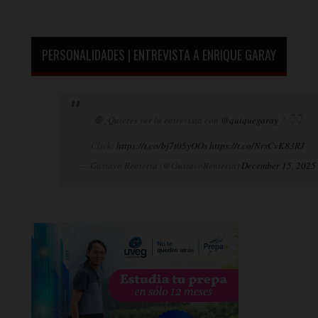
PERSONALIDADES | ENTREVISTA A ENRIQUE GARAY
🛑¿Quieres ver la entrevista con
@quiquegaray
? 👇👇
Click:
https://t.co/bj7t05yOOs
https://t.co/NrsCvK83RJ
— Gustavo Rentería (@GustavoRenteria)
December 15, 2025