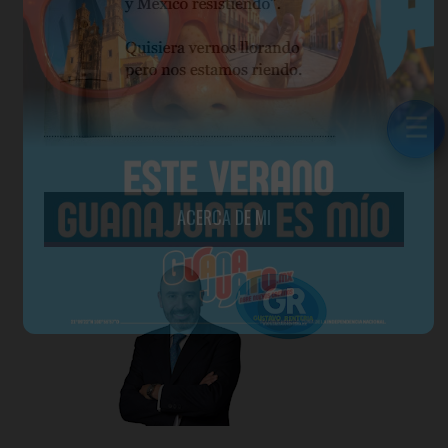
☰
☰
ACERCA DE MI