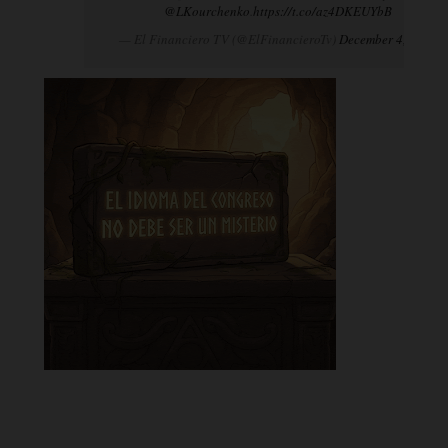
@LKourchenko
.
https://t.co/az4DKEUYbB
— El Financiero TV (@ElFinancieroTv)
December 4, 2024