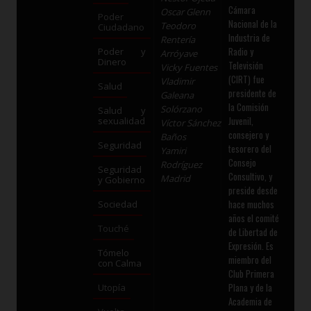
Cámara
Oscar Glenn
Poder
Nacional de la
Teodoro
Ciudadano
Industria de
Rentería
Radio y
Poder y
Arróyave
Dinero
Televisión
Vicky Fuentes
(CIRT) fue
Vladimir
Salud
presidente de
Galeana
la Comisión
Solórzano
Salud y
Juvenil,
sexualidad
Víctor Sánchez
consejero y
Baños
Seguridad
tesorero del
Yamiri
Consejo
Rodríguez
Seguridad
Consultivo, y
Madrid
y Gobierno
preside desde
hace muchos
Sociedad
años el comité
Touché
de Libertad de
Expresión. Es
Tómelo
miembro del
con Calma
Club Primera
Plana y de la
Utopía
Academia de