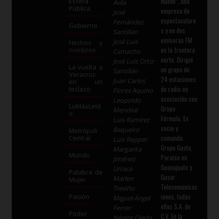
Nuevo”, una
Esfera
Ávila
Pública
empresa de
José
espectaculare
Fernández
Gobierno
s y en dos
Santillán
emisoras FM
José Luis
Hechos y
en la frontera
nombres
Camacho
norte. Dirigió
José Luis Ortiz
La vuelta a
un grupo de
Santillán
Veracruz
24 estaciones
Juan Carlos
en un
de radio en
teclazo
Flores Aquino
asociación con
Leopoldo
LoMásLeíd
Grupo
Mendívil
o
Fórmula. Es
Luis Ramírez
socio y
Baqueiro
Metrópoli
comanda
Central
Luis Repper
Grupo Guste,
Margarita
Mundo
Paraíso en
Jiménez
Guanajuato y
Urraca
Palabra de
Gusar
Marlen
Mujer
Telecomunicac
Treviño
iones, todas
Pasión
Miguel Ángel
ellas S.A. de
Ferrer
Poder
C.V. En la
Néstor Ojeda