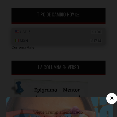
TIPO DE CAMBIO HOY 💹
CurrencyRate
LA COLUMNA EN VERSO
×