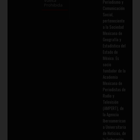
Vuelta
Periodismo y
Prohibida
Comunicación
Social,
perteneciente
a la Sociedad
Mexicana de
Geografía y
Estadística del
Estado de
México. Es
socio
fundador de la
Academia
Mexicana de
Periodistas de
Radio y
Televisión
(AMPERT), de
la Agencia
Iberoamerican
a Universitaria
de Noticias, de
la Federación