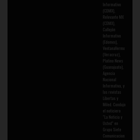
Informativo
(CDMX),
Relevante MX
(CDMX),
Callejón
Informativo
(Edomex),
VentanaVermx
(Veracruz),
Platino News
(Guanajuato),
Agencia
Nacional
Informativa, y
las revistas
Libertas y
Miled. Condujo
el noticiero
“La Noticia y
Usted” en
Grupo Siete
Comunicacion