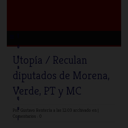
≡
T
o
Utopía / Reculan
c
a
diputados de Morena,
Verde, PT y MC
a
q
u
Por Gustavo Rentería
a las 12:03 archivado en |
Comentarios : 0
í