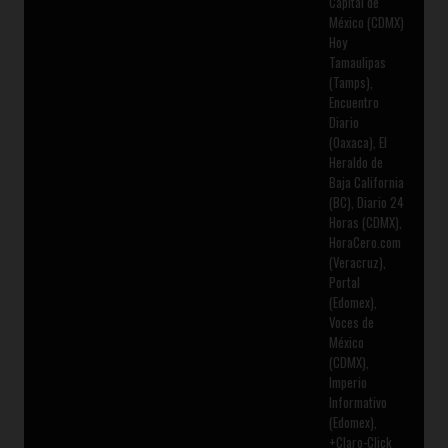
Capital de
México (CDMX)
Hoy
Tamaulipas
(Tamps),
Encuentro
Diario
(Oaxaca), El
Heraldo de
Baja California
(BC), Diario 24
Horas (CDMX),
HoraCero.com
(Veracruz),
Portal
(Edomex),
Voces de
México
(CDMX),
Imperio
Informativo
(Edomex),
+Claro-Click